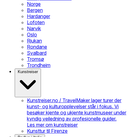
Norge
Bergen
Hardanger
Lofoten
Narvik
Oslo
Rjukan
Rondane
Svalbard
Tromsø
Trondheim
Kunstreiser
Kunstreiser.no / TravelMaker lager turer der
kunst- og kulturopplevelser står i fokus. Vi
besøker kjente og ukjente kunstmuseer under
kyndig veiledning av profesjonelle guider.
Les mer om kunstreiser
Kunsttur til Firenze