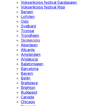
Voksenkorps festival Gardasjøen
Voksenkorps festival Riga
Bergen
Lofoten
Oslo
Svalbard
Tromsø
Trondheim
Skolekorps
Aberdeen
Alicante
Amsterdam
Andalucia
Balatonsjøen
Barcelona
Bayern
Berlin
Bratislava
Brighton
Budapest
Canada
Chicago