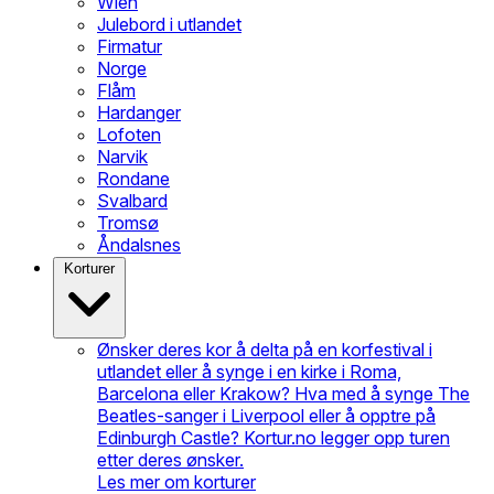
Wien
Julebord i utlandet
Firmatur
Norge
Flåm
Hardanger
Lofoten
Narvik
Rondane
Svalbard
Tromsø
Åndalsnes
Korturer
Ønsker deres kor å delta på en korfestival i
utlandet eller å synge i en kirke i Roma,
Barcelona eller Krakow? Hva med å synge The
Beatles-sanger i Liverpool eller å opptre på
Edinburgh Castle? Kortur.no legger opp turen
etter deres ønsker.
Les mer om korturer