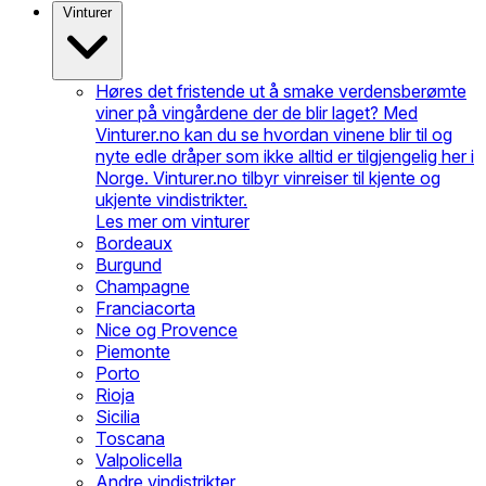
Vinturer
Høres det fristende ut å smake verdensberømte
viner på vingårdene der de blir laget? Med
Vinturer.no kan du se hvordan vinene blir til og
nyte edle dråper som ikke alltid er tilgjengelig her i
Norge. Vinturer.no tilbyr vinreiser til kjente og
ukjente vindistrikter.
Les mer om vinturer
Bordeaux
Burgund
Champagne
Franciacorta
Nice og Provence
Piemonte
Porto
Rioja
Sicilia
Toscana
Valpolicella
Andre vindistrikter