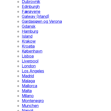
Dubrovnik
Edinburgh
Færøyene
Galway (Irland)
Gardasjøen og Verona
Gdansk
Hamburg
Island
Krakow
Kroatia
København
Lisboa
Liverpool
London
Los Angeles
Madrid
Malaga
Mallorca
Malta
Milano
Montenegro
Munchen
Napoli