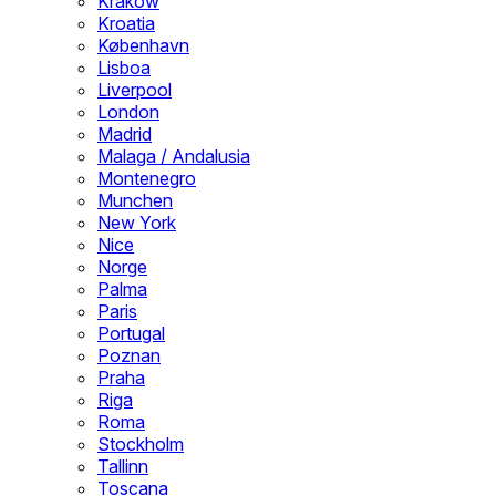
Krakow
Kroatia
København
Lisboa
Liverpool
London
Madrid
Malaga / Andalusia
Montenegro
Munchen
New York
Nice
Norge
Palma
Paris
Portugal
Poznan
Praha
Riga
Roma
Stockholm
Tallinn
Toscana