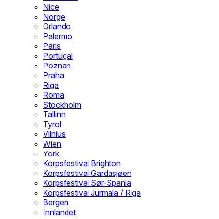
Nice
Norge
Orlando
Palermo
Paris
Portugal
Poznan
Praha
Riga
Roma
Stockholm
Tallinn
Tyrol
Vilnius
Wien
York
Korpsfestival Brighton
Korpsfestival Gardasjøen
Korpsfestival Sør-Spania
Korpsfestival Jurmala / Riga
Bergen
Innlandet