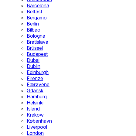
Barcelona
Belfast
Bergamo
Berlin
Bilbao
Bologna
Bratislava
Brüssel
Budapest
Dubai
Dublin
Edinburgh
Firenze
Færøyene
Gdansk
Hamburg
Helsinki
Island
Krakow
København
Liverpool
London