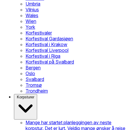
Umbria
Vilnius
Wales
Wien
York
Korfestivaler
Korfestival Gardasjøen
Korfestival i Krakow
Korfestival Liverpool
Korfestival i Riga
Korfestival på Svalbard
Bergen
Oslo
Svalbard
Tromsø
Trondheim
Korpsturer
Mange har startet planleggingen av neste
korpstur. Det er lurt. Veldig mange ønsker å reise