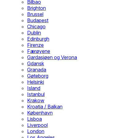
Bilbao
Brighton
Brussel
Budapest
Chicago
Dublin
Edinburgh
Firenze
Færøyene
Gardasjøen og Verona
Gdansk
Granada
Gøteborg
Helsinki
Island
Istanbul
Krakow
Kroatia / Balkan
København
Lisboa
Liverpool
London
Los Angeles