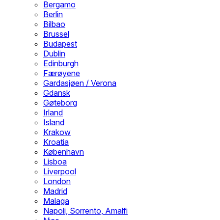
Bergamo
Berlin
Bilbao
Brussel
Budapest
Dublin
Edinburgh
Færøyene
Gardasjøen / Verona
Gdansk
Gøteborg
Irland
Island
Krakow
Kroatia
København
Lisboa
Liverpool
London
Madrid
Malaga
Napoli, Sorrento, Amalfi