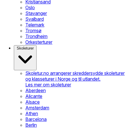
Kristiansand
Oslo
Stavanger
Svalbard
Telemark
Tromsø
Trondheim
Orkesterturer
Skoleturer
Skoletur.no arrangerer skreddersydde skoleturer
og klasseturer i Norge og til utlandet.
Les mer om skoleturer
Aberdeen
Alicante
Alsace
Amsterdam
Athen
Barcelona
Berlin