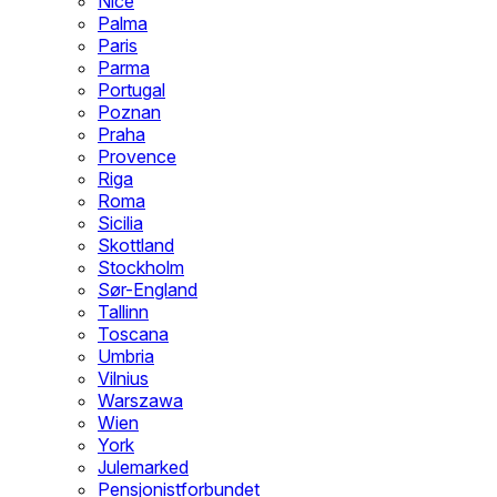
Nice
Palma
Paris
Parma
Portugal
Poznan
Praha
Provence
Riga
Roma
Sicilia
Skottland
Stockholm
Sør-England
Tallinn
Toscana
Umbria
Vilnius
Warszawa
Wien
York
Julemarked
Pensjonistforbundet