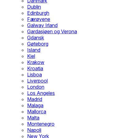
Danmark
Dublin
Edinburgh
Færøyene
Galway Irland
Gardasjøen og Verona
Gdansk
Gøteborg
Island
Kiel
Krakow
Kroatia
Lisboa
Liverpool
London
Los Angeles
Madrid
Malaga
Mallorca
Malta
Montenegro
Napoli
New York