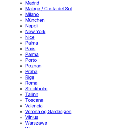
Madrid
Malaga / Costa del Sol
Milano
München
Napoli
New York
Nice
Palma
Paris
Parma
Porto
Poznan
Praha
Riga
Roma
Stockholm
Tallinn
Toscana
Valencia
Verona og Gardasjøen
Vilnius
Warszawa