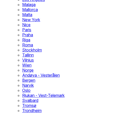
Malaga
Mallorca
Malta
New York
Nice
Paris
Praha
Riga
Roma
Stockholm
Tallinn
Vilnius
Wien
Norge
Andøya - Vesterålen
Bergen
Narvik
Oslo
Rjukan - Vest-Telemark
Svalbard
Tromsø
Trondheim