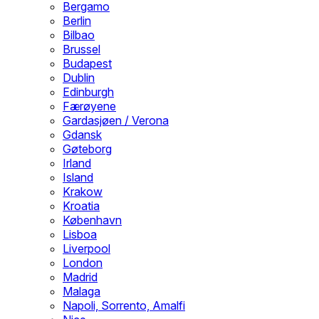
Bergamo
Berlin
Bilbao
Brussel
Budapest
Dublin
Edinburgh
Færøyene
Gardasjøen / Verona
Gdansk
Gøteborg
Irland
Island
Krakow
Kroatia
København
Lisboa
Liverpool
London
Madrid
Malaga
Napoli, Sorrento, Amalfi