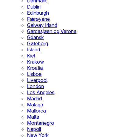
Danmark
Dublin
Edinburgh
Færøyene
Galway Irland
Gardasjøen og Verona
Gdansk
Gøteborg
Island
Kiel
Krakow
Kroatia
Lisboa
Liverpool
London
Los Angeles
Madrid
Malaga
Mallorca
Malta
Montenegro
Napoli
New York