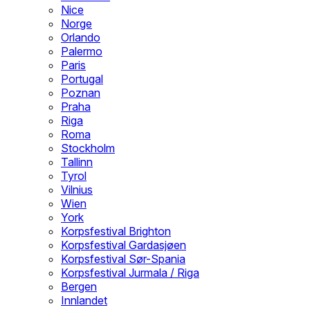
Nice
Norge
Orlando
Palermo
Paris
Portugal
Poznan
Praha
Riga
Roma
Stockholm
Tallinn
Tyrol
Vilnius
Wien
York
Korpsfestival Brighton
Korpsfestival Gardasjøen
Korpsfestival Sør-Spania
Korpsfestival Jurmala / Riga
Bergen
Innlandet