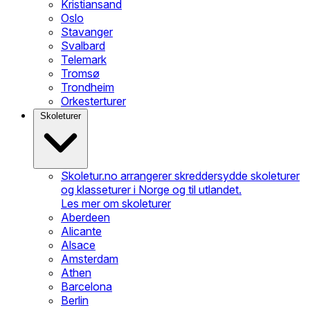
Kristiansand
Oslo
Stavanger
Svalbard
Telemark
Tromsø
Trondheim
Orkesterturer
Skoleturer
Skoletur.no arrangerer skreddersydde skoleturer
og klasseturer i Norge og til utlandet.
Les mer om skoleturer
Aberdeen
Alicante
Alsace
Amsterdam
Athen
Barcelona
Berlin