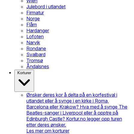
Wien
Julebord i utlandet
Firmatur
Norge
Flåm
Hardanger
Lofoten
Narvik
Rondane
Svalbard
Tromsø
Åndalsnes
Korturer
Ønsker deres kor å delta på en korfestival i
utlandet eller å synge i en kirke i Roma,
Barcelona eller Krakow? Hva med å synge The
Beatles-sanger i Liverpool eller å opptre på
Edinburgh Castle? Kortur.no legger opp turen
etter deres ønsker.
Les mer om korturer