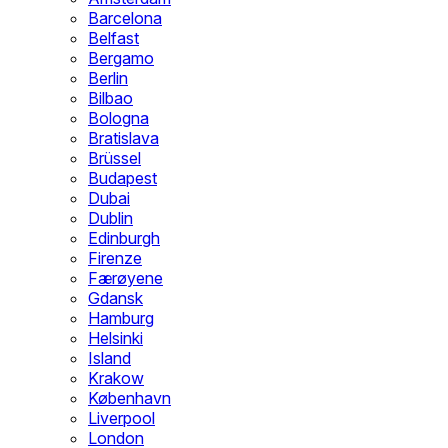
Barcelona
Belfast
Bergamo
Berlin
Bilbao
Bologna
Bratislava
Brüssel
Budapest
Dubai
Dublin
Edinburgh
Firenze
Færøyene
Gdansk
Hamburg
Helsinki
Island
Krakow
København
Liverpool
London