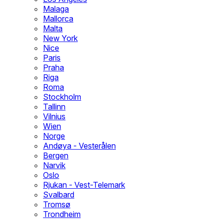
Malaga
Mallorca
Malta
New York
Nice
Paris
Praha
Riga
Roma
Stockholm
Tallinn
Vilnius
Wien
Norge
Andøya - Vesterålen
Bergen
Narvik
Oslo
Rjukan - Vest-Telemark
Svalbard
Tromsø
Trondheim