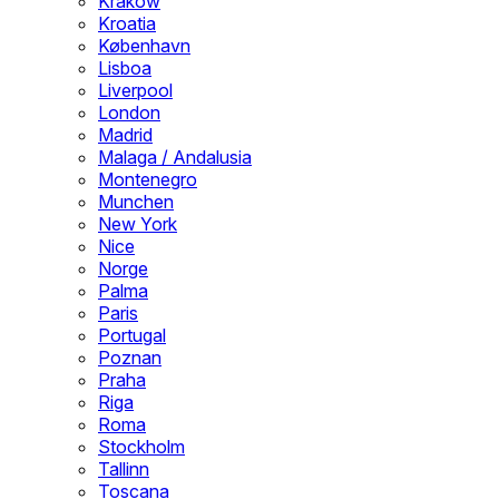
Krakow
Kroatia
København
Lisboa
Liverpool
London
Madrid
Malaga / Andalusia
Montenegro
Munchen
New York
Nice
Norge
Palma
Paris
Portugal
Poznan
Praha
Riga
Roma
Stockholm
Tallinn
Toscana