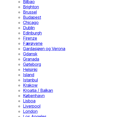
Bilbao
Brighton
Brussel
Budapest
Chicago
Dublin
Edinburgh
Firenze
Færøyene
Gardasjøen og Verona
Gdansk
Granada
Gøteborg
Helsinki
Island
Istanbul
Krakow
Kroatia / Balkan
København
Lisboa
Liverpool
London
Los Angeles