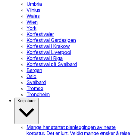
Umbria
Vilnius
Wales
Wien
York
Korfestivaler
Korfestival Gardasjøen
Korfestival i Krakow
Korfestival Liverpool
Korfestival i Riga
Korfestival på Svalbard
Bergen
Oslo
Svalbard
Tromsø
Trondheim
Korpsturer
Mange har startet planleggingen av neste
korpstur. Det er lurt. Veldig mange ønsker å reise