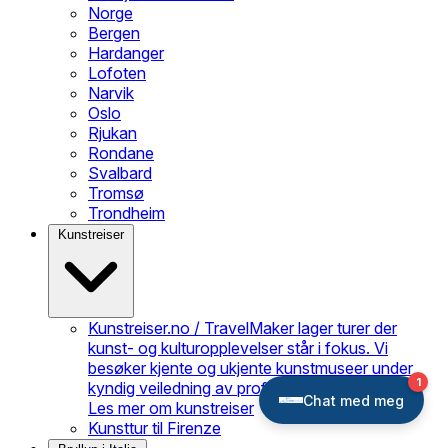
Norge
Bergen
Hardanger
Lofoten
Narvik
Oslo
Rjukan
Rondane
Svalbard
Tromsø
Trondheim
Kunstreiser
Kunstreiser.no / TravelMaker lager turer der
kunst- og kulturopplevelser står i fokus. Vi
besøker kjente og ukjente kunstmuseer under
kyndig veiledning av profesjonelle guider.
Les mer om kunstreiser
Kunsttur til Firenze