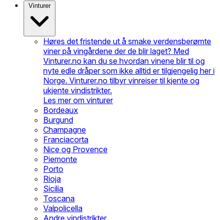
Vinturer
Høres det fristende ut å smake verdensberømte
viner på vingårdene der de blir laget? Med
Vinturer.no kan du se hvordan vinene blir til og
nyte edle dråper som ikke alltid er tilgjengelig her i
Norge. Vinturer.no tilbyr vinreiser til kjente og
ukjente vindistrikter.
Les mer om vinturer
Bordeaux
Burgund
Champagne
Franciacorta
Nice og Provence
Piemonte
Porto
Rioja
Sicilia
Toscana
Valpolicella
Andre vindistrikter