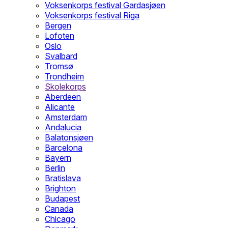
Voksenkorps festival Gardasjøen
Voksenkorps festival Riga
Bergen
Lofoten
Oslo
Svalbard
Tromsø
Trondheim
Skolekorps
Aberdeen
Alicante
Amsterdam
Andalucia
Balatonsjøen
Barcelona
Bayern
Berlin
Bratislava
Brighton
Budapest
Canada
Chicago