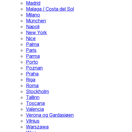
Madrid
Malaga / Costa del Sol
Milano
München
Napoli
New York
Nice
Palma
Paris
Parma
Porto
Poznan
Praha
Riga
Roma
Stockholm
Tallinn
Toscana
Valencia
Verona og Gardasjøen
Vilnius
Warszawa