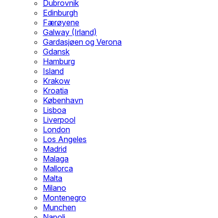
Dubrovnik
Edinburgh
Færøyene
Galway (Irland)
Gardasjøen og Verona
Gdansk
Hamburg
Island
Krakow
Kroatia
København
Lisboa
Liverpool
London
Los Angeles
Madrid
Malaga
Mallorca
Malta
Milano
Montenegro
Munchen
Napoli