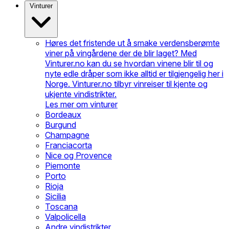
Vinturer
Høres det fristende ut å smake verdensberømte
viner på vingårdene der de blir laget? Med
Vinturer.no kan du se hvordan vinene blir til og
nyte edle dråper som ikke alltid er tilgjengelig her i
Norge. Vinturer.no tilbyr vinreiser til kjente og
ukjente vindistrikter.
Les mer om vinturer
Bordeaux
Burgund
Champagne
Franciacorta
Nice og Provence
Piemonte
Porto
Rioja
Sicilia
Toscana
Valpolicella
Andre vindistrikter