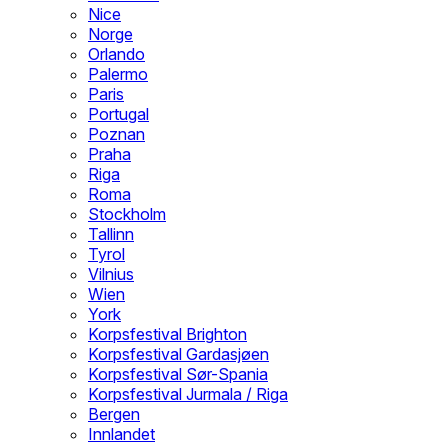
Nice
Norge
Orlando
Palermo
Paris
Portugal
Poznan
Praha
Riga
Roma
Stockholm
Tallinn
Tyrol
Vilnius
Wien
York
Korpsfestival Brighton
Korpsfestival Gardasjøen
Korpsfestival Sør-Spania
Korpsfestival Jurmala / Riga
Bergen
Innlandet