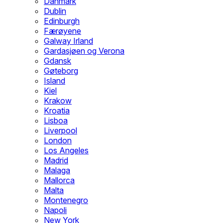
Danmark
Dublin
Edinburgh
Færøyene
Galway Irland
Gardasjøen og Verona
Gdansk
Gøteborg
Island
Kiel
Krakow
Kroatia
Lisboa
Liverpool
London
Los Angeles
Madrid
Malaga
Mallorca
Malta
Montenegro
Napoli
New York