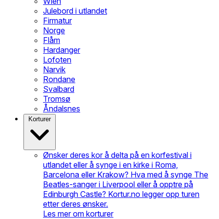
Wien
Julebord i utlandet
Firmatur
Norge
Flåm
Hardanger
Lofoten
Narvik
Rondane
Svalbard
Tromsø
Åndalsnes
Korturer
Ønsker deres kor å delta på en korfestival i
utlandet eller å synge i en kirke i Roma,
Barcelona eller Krakow? Hva med å synge The
Beatles-sanger i Liverpool eller å opptre på
Edinburgh Castle? Kortur.no legger opp turen
etter deres ønsker.
Les mer om korturer