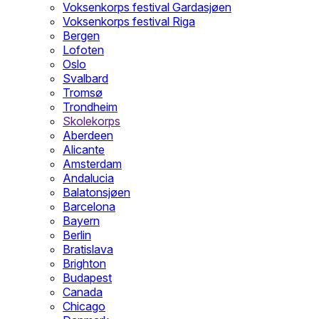
Voksenkorps festival Gardasjøen
Voksenkorps festival Riga
Bergen
Lofoten
Oslo
Svalbard
Tromsø
Trondheim
Skolekorps
Aberdeen
Alicante
Amsterdam
Andalucia
Balatonsjøen
Barcelona
Bayern
Berlin
Bratislava
Brighton
Budapest
Canada
Chicago