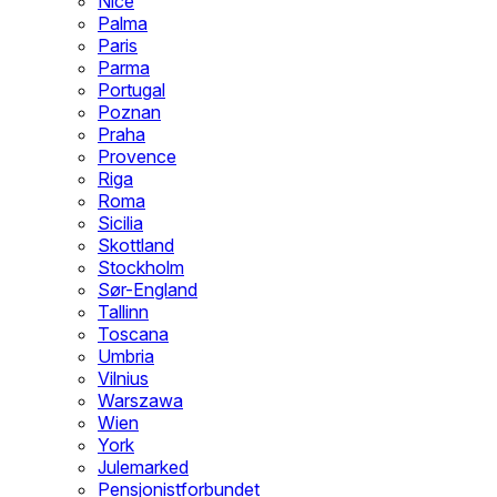
Nice
Palma
Paris
Parma
Portugal
Poznan
Praha
Provence
Riga
Roma
Sicilia
Skottland
Stockholm
Sør-England
Tallinn
Toscana
Umbria
Vilnius
Warszawa
Wien
York
Julemarked
Pensjonistforbundet