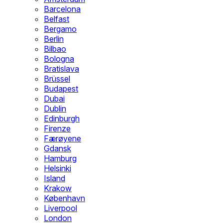
Barcelona
Belfast
Bergamo
Berlin
Bilbao
Bologna
Bratislava
Brüssel
Budapest
Dubai
Dublin
Edinburgh
Firenze
Færøyene
Gdansk
Hamburg
Helsinki
Island
Krakow
København
Liverpool
London