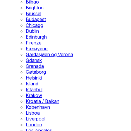
Bilbao
Brighton
Brussel
Budapest
Chicago
Dublin
Edinburgh
Firenze
Færøyene
Gardasjøen og Verona
Gdansk
Granada
Gøteborg
Helsinki
Island
Istanbul
Krakow
Kroatia / Balkan
København
Lisboa
Liverpool
London
Los Angeles