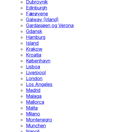
Dubrovnik
Edinburgh
Færøyene
Galway (Irland)
Gardasjøen og Verona
Gdansk
Hamburg
Island
Krakow
Kroatia
København
Lisboa
Liverpool
London
Los Angeles
Madrid
Malaga
Mallorca
Malta
Milano
Montenegro
Munchen
Napoli