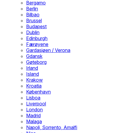
Bergamo
Berlin
Bilbao
Brussel
Budapest
Dublin
Edinburgh
Færøyene
Gardasjøen / Verona
Gdansk
Gøteborg
Irland
Island
Krakow
Kroatia
København
Lisboa
Liverpool
London
Madrid
Malaga
Napoli, Sorrento, Amalfi