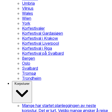
Umbria
Vilnius
Wales
Wien
York
Korfestivaler
Korfestival Gardasjøen
Korfestival i Krakow
Korfestival Liverpool
Korfestival i Riga
Korfestival på Svalbard
Bergen
Oslo
Svalbard
Tromsø
Trondheim
Korpsturer
Mange har startet planleggingen av neste
korpstur. Det er lurt. Veldig mange ønsker å reise