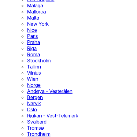
Malaga
Mallorca
Malta
New York
Nice
Paris
Praha
Riga
Roma
Stockholm
Tallinn
Vilnius
Wien
Norge
Andøya - Vesterålen
Bergen
Narvik
Oslo
Rjukan - Vest-Telemark
Svalbard
Tromsø
Trondheim