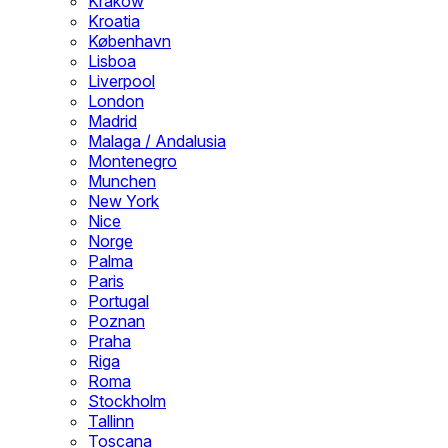
Krakow
Kroatia
København
Lisboa
Liverpool
London
Madrid
Malaga / Andalusia
Montenegro
Munchen
New York
Nice
Norge
Palma
Paris
Portugal
Poznan
Praha
Riga
Roma
Stockholm
Tallinn
Toscana