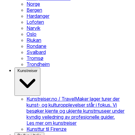
Norge
Bergen
Hardanger
Lofoten
Narvik
Oslo
Rjukan
Rondane
Svalbard
Tromsø
Trondheim
Kunstreiser
Kunstreiser.no / TravelMaker lager turer der
kunst- og kulturopplevelser står i fokus. Vi
besøker kjente og ukjente kunstmuseer under
kyndig veiledning av profesjonelle guider.
Les mer om kunstreiser
Kunsttur til Firenze