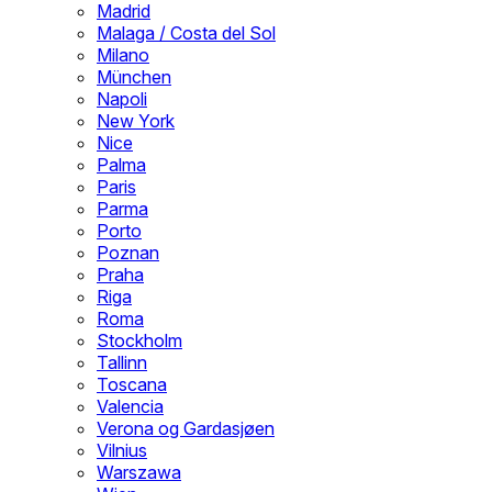
Madrid
Malaga / Costa del Sol
Milano
München
Napoli
New York
Nice
Palma
Paris
Parma
Porto
Poznan
Praha
Riga
Roma
Stockholm
Tallinn
Toscana
Valencia
Verona og Gardasjøen
Vilnius
Warszawa