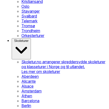
Kristiansand
Oslo
Stavanger
Svalbard
Telemark
Tromsø
Trondheim
Orkesterturer
Skoleturer
Skoletur.no arrangerer skreddersydde skoleturer
og klasseturer i Norge og til utlandet.
Les mer om skoleturer
Aberdeen
Alicante
Alsace
Amsterdam
Athen
Barcelona
Berlin