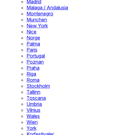
Madrid
Malaga / Andalusia
Montenegro
Munchen
New York
Nice
Norge
Palma
Paris
Portugal
Poznan
Praha
Riga
Roma
Stockholm
Tallinn
Toscana
Umbria
Vilnius
Wales
Wien
York
Korfestivaler