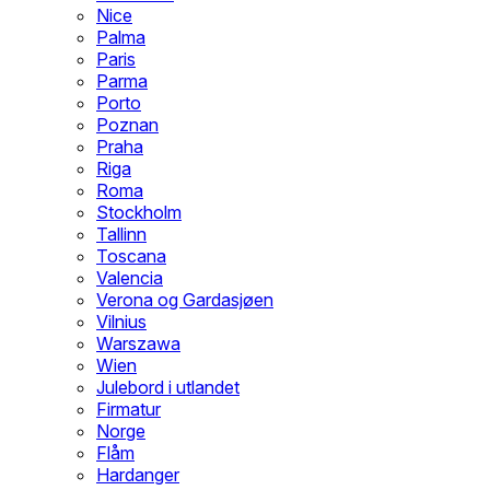
Nice
Palma
Paris
Parma
Porto
Poznan
Praha
Riga
Roma
Stockholm
Tallinn
Toscana
Valencia
Verona og Gardasjøen
Vilnius
Warszawa
Wien
Julebord i utlandet
Firmatur
Norge
Flåm
Hardanger