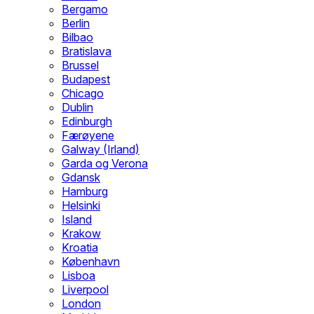
Bergamo
Berlin
Bilbao
Bratislava
Brussel
Budapest
Chicago
Dublin
Edinburgh
Færøyene
Galway (Irland)
Garda og Verona
Gdansk
Hamburg
Helsinki
Island
Krakow
Kroatia
København
Lisboa
Liverpool
London