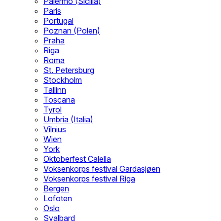
Palermo (Sicilia)
Paris
Portugal
Poznan (Polen)
Praha
Riga
Roma
St. Petersburg
Stockholm
Tallinn
Toscana
Tyrol
Umbria (Italia)
Vilnius
Wien
York
Oktoberfest Calella
Voksenkorps festival Gardasjøen
Voksenkorps festival Riga
Bergen
Lofoten
Oslo
Svalbard