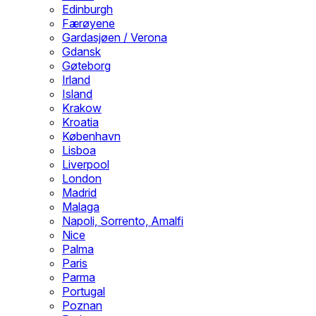
Edinburgh
Færøyene
Gardasjøen / Verona
Gdansk
Gøteborg
Irland
Island
Krakow
Kroatia
København
Lisboa
Liverpool
London
Madrid
Malaga
Napoli, Sorrento, Amalfi
Nice
Palma
Paris
Parma
Portugal
Poznan