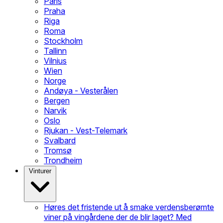
Paris
Praha
Riga
Roma
Stockholm
Tallinn
Vilnius
Wien
Norge
Andøya - Vesterålen
Bergen
Narvik
Oslo
Rjukan - Vest-Telemark
Svalbard
Tromsø
Trondheim
Vinturer
Høres det fristende ut å smake verdensberømte
viner på vingårdene der de blir laget? Med