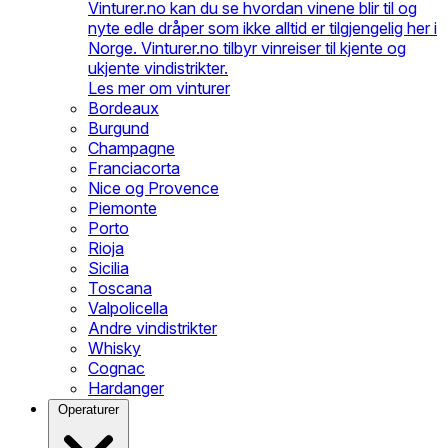
Vinturer.no kan du se hvordan vinene blir til og
nyte edle dråper som ikke alltid er tilgjengelig her i
Norge. Vinturer.no tilbyr vinreiser til kjente og
ukjente vindistrikter.
Les mer om vinturer
Bordeaux
Burgund
Champagne
Franciacorta
Nice og Provence
Piemonte
Porto
Rioja
Sicilia
Toscana
Valpolicella
Andre vindistrikter
Whisky
Cognac
Hardanger
Operaturer