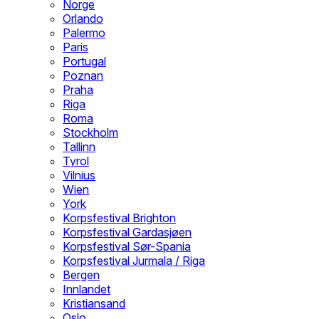
Norge
Orlando
Palermo
Paris
Portugal
Poznan
Praha
Riga
Roma
Stockholm
Tallinn
Tyrol
Vilnius
Wien
York
Korpsfestival Brighton
Korpsfestival Gardasjøen
Korpsfestival Sør-Spania
Korpsfestival Jurmala / Riga
Bergen
Innlandet
Kristiansand
Oslo