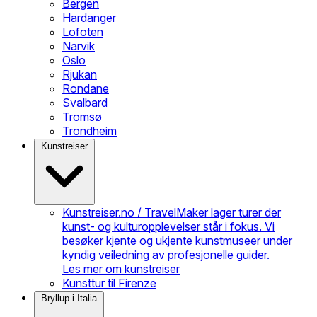
Bergen
Hardanger
Lofoten
Narvik
Oslo
Rjukan
Rondane
Svalbard
Tromsø
Trondheim
Kunstreiser
Kunstreiser.no / TravelMaker lager turer der
kunst- og kulturopplevelser står i fokus. Vi
besøker kjente og ukjente kunstmuseer under
kyndig veiledning av profesjonelle guider.
Les mer om kunstreiser
Kunsttur til Firenze
Bryllup i Italia