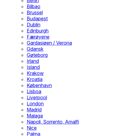
Berlin
Bilbao
Brussel
Budapest
Dublin
Edinburgh
Færøyene
Gardasjøen / Verona
Gdansk
Gøteborg
Irland
Island
Krakow
Kroatia
København
Lisboa
Liverpool
London
Madrid
Malaga
Napoli, Sorrento, Amalfi
Nice
Palma