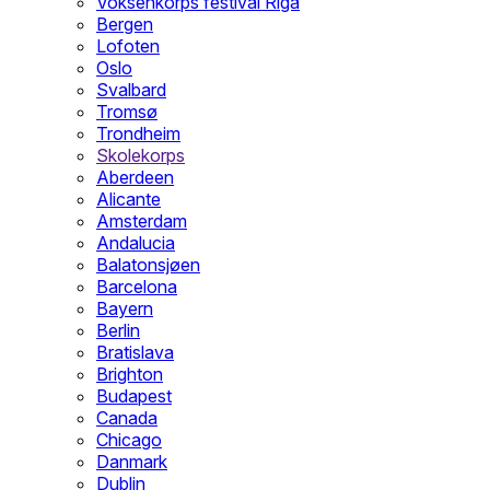
Voksenkorps festival Riga
Bergen
Lofoten
Oslo
Svalbard
Tromsø
Trondheim
Skolekorps
Aberdeen
Alicante
Amsterdam
Andalucia
Balatonsjøen
Barcelona
Bayern
Berlin
Bratislava
Brighton
Budapest
Canada
Chicago
Danmark
Dublin