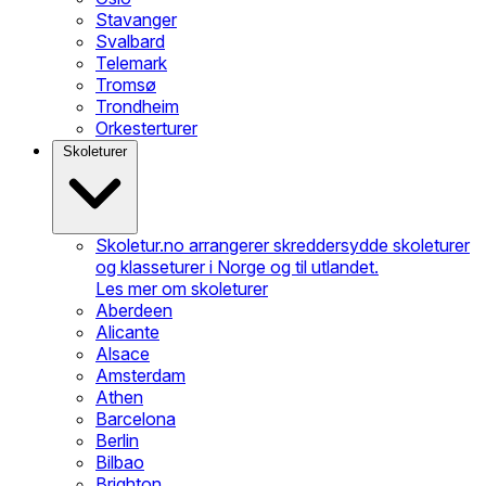
Stavanger
Svalbard
Telemark
Tromsø
Trondheim
Orkesterturer
Skoleturer
Skoletur.no arrangerer skreddersydde skoleturer
og klasseturer i Norge og til utlandet.
Les mer om skoleturer
Aberdeen
Alicante
Alsace
Amsterdam
Athen
Barcelona
Berlin
Bilbao
Brighton