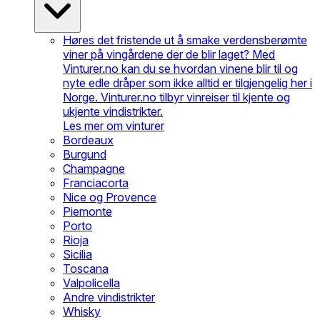
Høres det fristende ut å smake verdensberømte
viner på vingårdene der de blir laget? Med
Vinturer.no kan du se hvordan vinene blir til og
nyte edle dråper som ikke alltid er tilgjengelig her i
Norge. Vinturer.no tilbyr vinreiser til kjente og
ukjente vindistrikter.
Les mer om vinturer
Bordeaux
Burgund
Champagne
Franciacorta
Nice og Provence
Piemonte
Porto
Rioja
Sicilia
Toscana
Valpolicella
Andre vindistrikter
Whisky