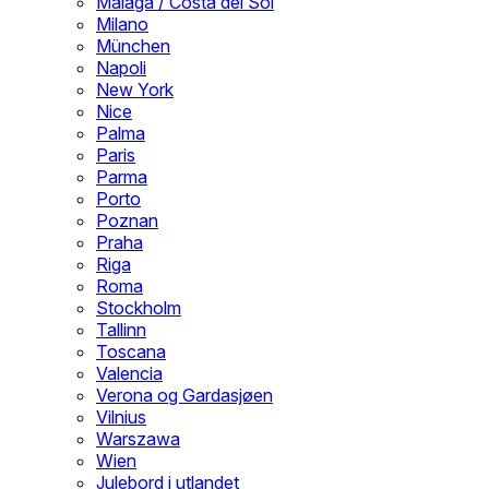
Malaga / Costa del Sol
Milano
München
Napoli
New York
Nice
Palma
Paris
Parma
Porto
Poznan
Praha
Riga
Roma
Stockholm
Tallinn
Toscana
Valencia
Verona og Gardasjøen
Vilnius
Warszawa
Wien
Julebord i utlandet