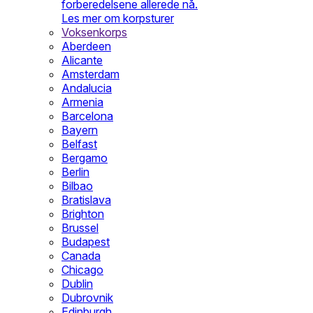
forberedelsene allerede nå.
Les mer om korpsturer
Voksenkorps
Aberdeen
Alicante
Amsterdam
Andalucia
Armenia
Barcelona
Bayern
Belfast
Bergamo
Berlin
Bilbao
Bratislava
Brighton
Brussel
Budapest
Canada
Chicago
Dublin
Dubrovnik
Edinburgh