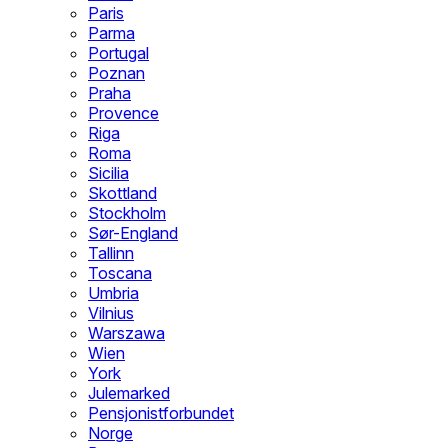
Paris
Parma
Portugal
Poznan
Praha
Provence
Riga
Roma
Sicilia
Skottland
Stockholm
Sør-England
Tallinn
Toscana
Umbria
Vilnius
Warszawa
Wien
York
Julemarked
Pensjonistforbundet
Norge