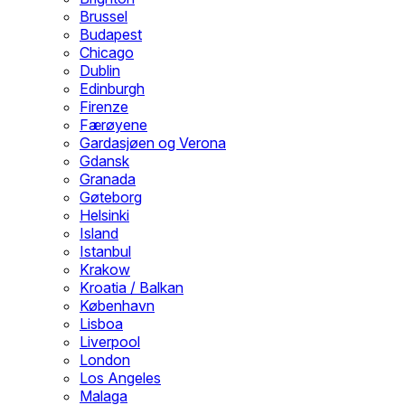
Brussel
Budapest
Chicago
Dublin
Edinburgh
Firenze
Færøyene
Gardasjøen og Verona
Gdansk
Granada
Gøteborg
Helsinki
Island
Istanbul
Krakow
Kroatia / Balkan
København
Lisboa
Liverpool
London
Los Angeles
Malaga