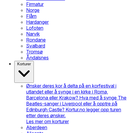
Firmatur
Norge
Flåm
Hardanger
Lofoten
Narvik
Rondane
Svalbard
Tromsø
Åndalsnes
Korturer
Ønsker deres kor å delta på en korfestival i
utlandet eller å synge i en kirke i Roma,
Barcelona eller Krakow? Hva med å synge The
Beatles-sanger i Liverpool eller å opptre på
Edinburgh Castle? Kortur.no legger opp turen
etter deres ønsker.
Les mer om korturer
Aberdeen