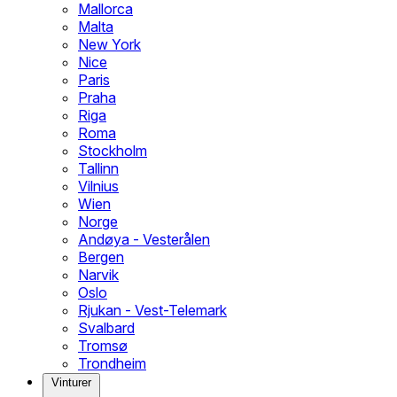
Mallorca
Malta
New York
Nice
Paris
Praha
Riga
Roma
Stockholm
Tallinn
Vilnius
Wien
Norge
Andøya - Vesterålen
Bergen
Narvik
Oslo
Rjukan - Vest-Telemark
Svalbard
Tromsø
Trondheim
Vinturer