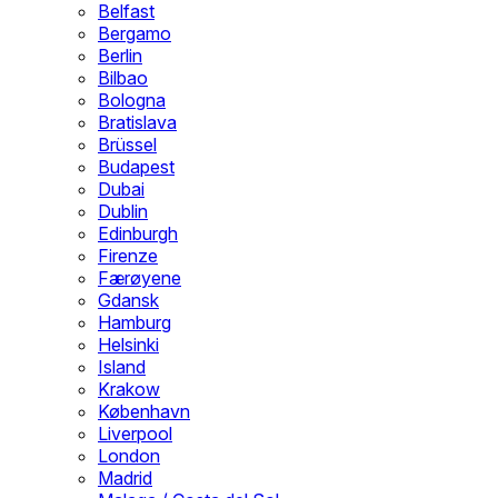
Belfast
Bergamo
Berlin
Bilbao
Bologna
Bratislava
Brüssel
Budapest
Dubai
Dublin
Edinburgh
Firenze
Færøyene
Gdansk
Hamburg
Helsinki
Island
Krakow
København
Liverpool
London
Madrid