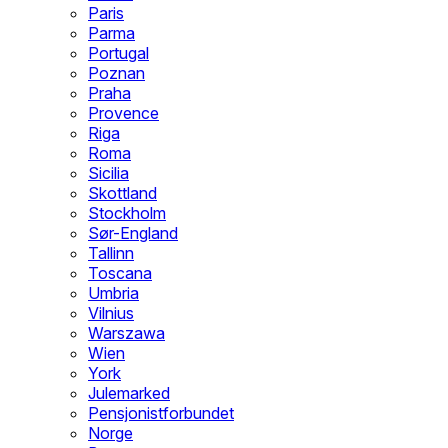
Paris
Parma
Portugal
Poznan
Praha
Provence
Riga
Roma
Sicilia
Skottland
Stockholm
Sør-England
Tallinn
Toscana
Umbria
Vilnius
Warszawa
Wien
York
Julemarked
Pensjonistforbundet
Norge