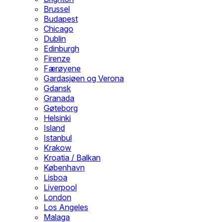
Brussel
Budapest
Chicago
Dublin
Edinburgh
Firenze
Færøyene
Gardasjøen og Verona
Gdansk
Granada
Gøteborg
Helsinki
Island
Istanbul
Krakow
Kroatia / Balkan
København
Lisboa
Liverpool
London
Los Angeles
Malaga