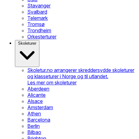
Stavanger
Svalbard
Telemark
Tromsø
Trondheim
Orkesterturer
Skoleturer
Skoletur.no arrangerer skreddersydde skoleturer
og klasseturer i Norge og til utlandet.
Les mer om skoleturer
Aberdeen
Alicante
Alsace
Amsterdam
Athen
Barcelona
Berlin
Bilbao
Brighton