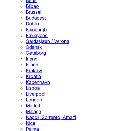
Berlin
Bilbao
Brussel
Budapest
Dublin
Edinburgh
Færøyene
Gardasjøen / Verona
Gdansk
Gøteborg
Irland
Island
Krakow
Kroatia
København
Lisboa
Liverpool
London
Madrid
Malaga
Napoli, Sorrento, Amalfi
Nice
Palma