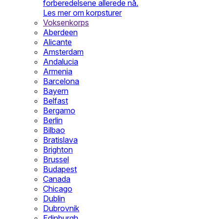
forberedelsene allerede nå.
Les mer om korpsturer
Voksenkorps
Aberdeen
Alicante
Amsterdam
Andalucia
Armenia
Barcelona
Bayern
Belfast
Bergamo
Berlin
Bilbao
Bratislava
Brighton
Brussel
Budapest
Canada
Chicago
Dublin
Dubrovnik
Edinburgh