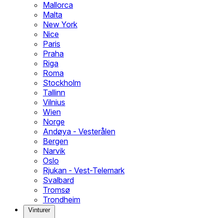
Mallorca
Malta
New York
Nice
Paris
Praha
Riga
Roma
Stockholm
Tallinn
Vilnius
Wien
Norge
Andøya - Vesterålen
Bergen
Narvik
Oslo
Rjukan - Vest-Telemark
Svalbard
Tromsø
Trondheim
Vinturer