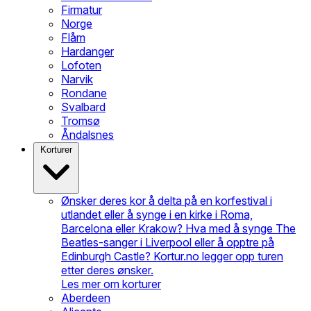
Firmatur
Norge
Flåm
Hardanger
Lofoten
Narvik
Rondane
Svalbard
Tromsø
Åndalsnes
Korturer
Ønsker deres kor å delta på en korfestival i
utlandet eller å synge i en kirke i Roma,
Barcelona eller Krakow? Hva med å synge The
Beatles-sanger i Liverpool eller å opptre på
Edinburgh Castle? Kortur.no legger opp turen
etter deres ønsker.
Les mer om korturer
Aberdeen