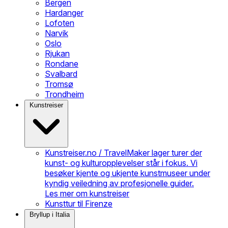
Bergen
Hardanger
Lofoten
Narvik
Oslo
Rjukan
Rondane
Svalbard
Tromsø
Trondheim
Kunstreiser
Kunstreiser.no / TravelMaker lager turer der
kunst- og kulturopplevelser står i fokus. Vi
besøker kjente og ukjente kunstmuseer under
kyndig veiledning av profesjonelle guider.
Les mer om kunstreiser
Kunsttur til Firenze
Bryllup i Italia