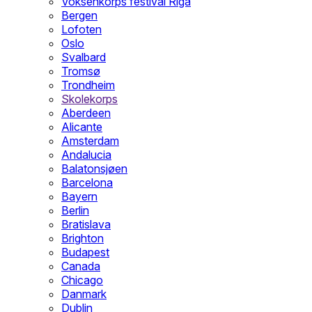
Voksenkorps festival Riga
Bergen
Lofoten
Oslo
Svalbard
Tromsø
Trondheim
Skolekorps
Aberdeen
Alicante
Amsterdam
Andalucia
Balatonsjøen
Barcelona
Bayern
Berlin
Bratislava
Brighton
Budapest
Canada
Chicago
Danmark
Dublin