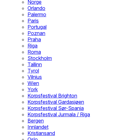
Norge
Orlando
Palermo
Paris
Portugal
Poznan
Praha
Riga
Roma
Stockholm
Tallinn
Tyrol
Vilnius
Wien
York
Korpsfestival Brighton
Korpsfestival Gardasjøen
Korpsfestival Sør-Spania
Korpsfestival Jurmala / Riga
Bergen
Innlandet
Kristiansand
Oslo