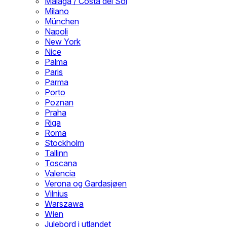
Malaga / Costa del Sol
Milano
München
Napoli
New York
Nice
Palma
Paris
Parma
Porto
Poznan
Praha
Riga
Roma
Stockholm
Tallinn
Toscana
Valencia
Verona og Gardasjøen
Vilnius
Warszawa
Wien
Julebord i utlandet