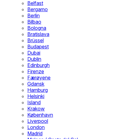
Belfast
Bergamo
Berlin
Bilbao
Bologna
Bratislava
Brüssel
Budapest
Dubai
Dublin
Edinburgh
Firenze
Færøyene
Gdansk
Hamburg
Helsinki
Island
Krakow
København
Liverpool
London
Madrid