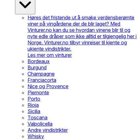
Høres det fristende ut å smake verdensberømte
viner på vingårdene der de blir laget? Med
Vinturer.no kan du se hvordan vinene blir til og
nyte edle dråper som ikke alltid er tilgjengelig her i
Norge. Vinturer.no tilbyr vinreiser til kjente og
ukjente vindistrikter.
Les mer om vinturer
Bordeaux
Burgund
Champagne
Franciacorta
Nice og Provence
Piemonte
Porto
Rioja
Sicilia
Toscana
Valpolicella
Andre vindistrikter
Whisky