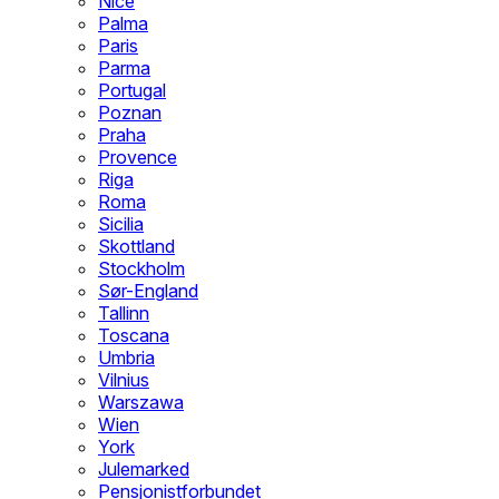
Nice
Palma
Paris
Parma
Portugal
Poznan
Praha
Provence
Riga
Roma
Sicilia
Skottland
Stockholm
Sør-England
Tallinn
Toscana
Umbria
Vilnius
Warszawa
Wien
York
Julemarked
Pensjonistforbundet