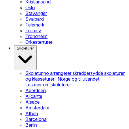
Kristiansand
Oslo
Stavanger
Svalbard
Telemark
Tromsø
Trondheim
Orkesterturer
Skoleturer
Skoletur.no arrangerer skreddersydde skoleturer
og klasseturer i Norge og til utlandet.
Les mer om skoleturer
Aberdeen
Alicante
Alsace
Amsterdam
Athen
Barcelona
Berlin