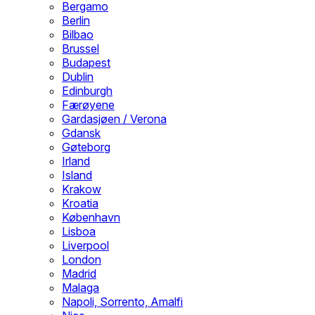
Bergamo
Berlin
Bilbao
Brussel
Budapest
Dublin
Edinburgh
Færøyene
Gardasjøen / Verona
Gdansk
Gøteborg
Irland
Island
Krakow
Kroatia
København
Lisboa
Liverpool
London
Madrid
Malaga
Napoli, Sorrento, Amalfi