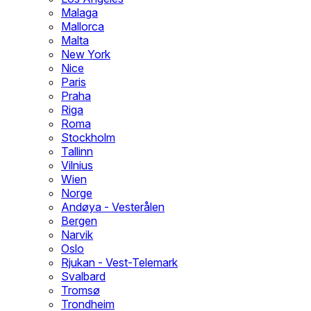
Malaga
Mallorca
Malta
New York
Nice
Paris
Praha
Riga
Roma
Stockholm
Tallinn
Vilnius
Wien
Norge
Andøya - Vesterålen
Bergen
Narvik
Oslo
Rjukan - Vest-Telemark
Svalbard
Tromsø
Trondheim