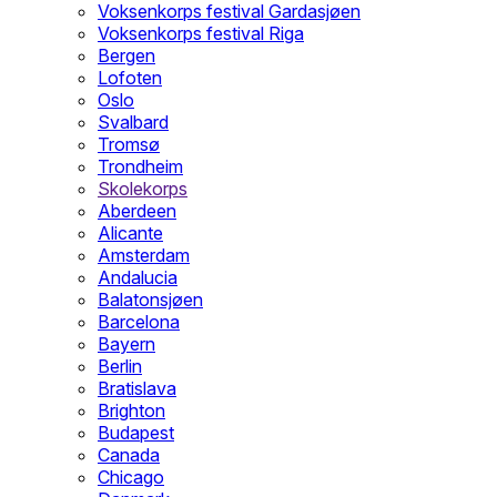
Voksenkorps festival Gardasjøen
Voksenkorps festival Riga
Bergen
Lofoten
Oslo
Svalbard
Tromsø
Trondheim
Skolekorps
Aberdeen
Alicante
Amsterdam
Andalucia
Balatonsjøen
Barcelona
Bayern
Berlin
Bratislava
Brighton
Budapest
Canada
Chicago