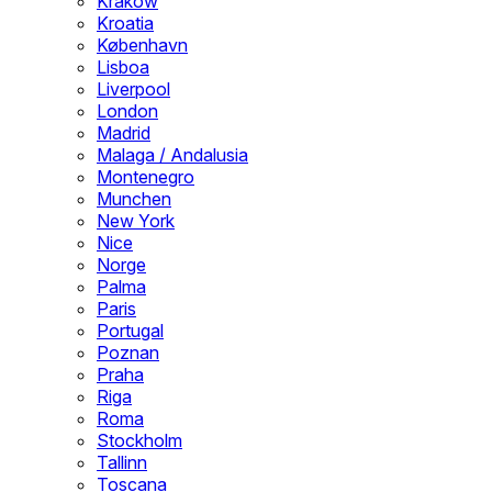
Krakow
Kroatia
København
Lisboa
Liverpool
London
Madrid
Malaga / Andalusia
Montenegro
Munchen
New York
Nice
Norge
Palma
Paris
Portugal
Poznan
Praha
Riga
Roma
Stockholm
Tallinn
Toscana