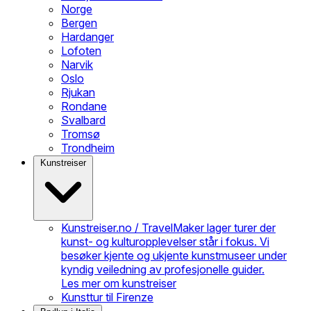
Norge
Bergen
Hardanger
Lofoten
Narvik
Oslo
Rjukan
Rondane
Svalbard
Tromsø
Trondheim
Kunstreiser
Kunstreiser.no / TravelMaker lager turer der
kunst- og kulturopplevelser står i fokus. Vi
besøker kjente og ukjente kunstmuseer under
kyndig veiledning av profesjonelle guider.
Les mer om kunstreiser
Kunsttur til Firenze