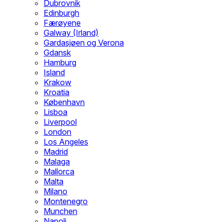
Dubrovnik
Edinburgh
Færøyene
Galway (Irland)
Gardasjøen og Verona
Gdansk
Hamburg
Island
Krakow
Kroatia
København
Lisboa
Liverpool
London
Los Angeles
Madrid
Malaga
Mallorca
Malta
Milano
Montenegro
Munchen
Napoli