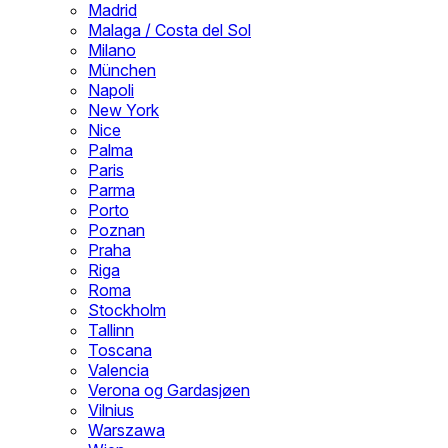
Madrid
Malaga / Costa del Sol
Milano
München
Napoli
New York
Nice
Palma
Paris
Parma
Porto
Poznan
Praha
Riga
Roma
Stockholm
Tallinn
Toscana
Valencia
Verona og Gardasjøen
Vilnius
Warszawa