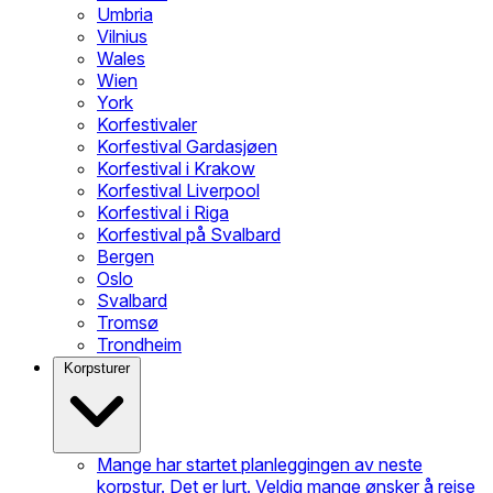
Umbria
Vilnius
Wales
Wien
York
Korfestivaler
Korfestival Gardasjøen
Korfestival i Krakow
Korfestival Liverpool
Korfestival i Riga
Korfestival på Svalbard
Bergen
Oslo
Svalbard
Tromsø
Trondheim
Korpsturer
Mange har startet planleggingen av neste
korpstur. Det er lurt. Veldig mange ønsker å reise