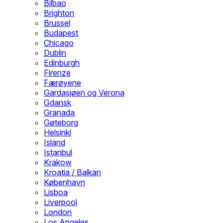
Bilbao
Brighton
Brussel
Budapest
Chicago
Dublin
Edinburgh
Firenze
Færøyene
Gardasjøen og Verona
Gdansk
Granada
Gøteborg
Helsinki
Island
Istanbul
Krakow
Kroatia / Balkan
København
Lisboa
Liverpool
London
Los Angeles