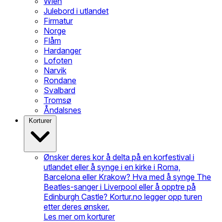
Wien
Julebord i utlandet
Firmatur
Norge
Flåm
Hardanger
Lofoten
Narvik
Rondane
Svalbard
Tromsø
Åndalsnes
Korturer
Ønsker deres kor å delta på en korfestival i
utlandet eller å synge i en kirke i Roma,
Barcelona eller Krakow? Hva med å synge The
Beatles-sanger i Liverpool eller å opptre på
Edinburgh Castle? Kortur.no legger opp turen
etter deres ønsker.
Les mer om korturer