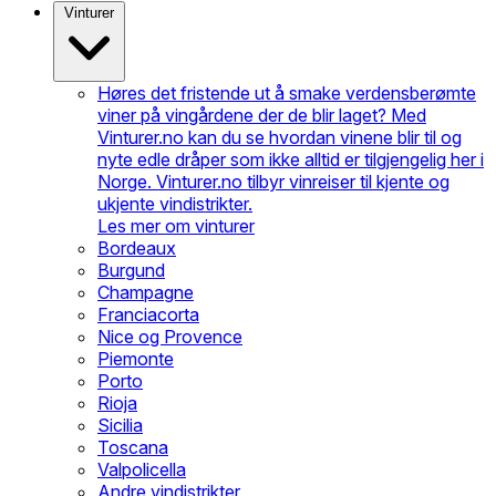
Vinturer
Høres det fristende ut å smake verdensberømte
viner på vingårdene der de blir laget? Med
Vinturer.no kan du se hvordan vinene blir til og
nyte edle dråper som ikke alltid er tilgjengelig her i
Norge. Vinturer.no tilbyr vinreiser til kjente og
ukjente vindistrikter.
Les mer om vinturer
Bordeaux
Burgund
Champagne
Franciacorta
Nice og Provence
Piemonte
Porto
Rioja
Sicilia
Toscana
Valpolicella
Andre vindistrikter