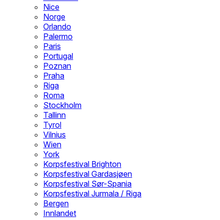
Nice
Norge
Orlando
Palermo
Paris
Portugal
Poznan
Praha
Riga
Roma
Stockholm
Tallinn
Tyrol
Vilnius
Wien
York
Korpsfestival Brighton
Korpsfestival Gardasjøen
Korpsfestival Sør-Spania
Korpsfestival Jurmala / Riga
Bergen
Innlandet