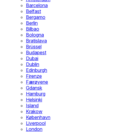
Barcelona
Belfast
Bergamo
Berlin
Bilbao
Bologna
Bratislava
Brüssel
Budapest
Dubai
Dublin
Edinburgh
Firenze
Færøyene
Gdansk
Hamburg
Helsinki
Island
Krakow
København
Liverpool
London