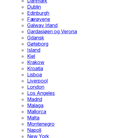
Danmark
Dublin
Edinburgh
Færøyene
Galway Irland
Gardasjøen og Verona
Gdansk
Gøteborg
Island
Kiel
Krakow
Kroatia
Lisboa
Liverpool
London
Los Angeles
Madrid
Malaga
Mallorca
Malta
Montenegro
Napoli
New York