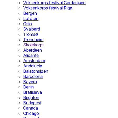
Voksenkorps festival Gardasjøen
Voksenkorps festival Riga
Bergen
Lofoten
Oslo
Svalbard
Tromsø
Trondheim
Skolekorps
Aberdeen
Alicante
Amsterdam
Andalucia
Balatonsjøen
Barcelona
Bayern
Berlin
Bratislava
Brighton
Budapest
Canada
Chicago