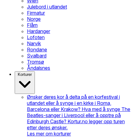
Wien
Julebord i utlandet
Firmatur
Norge
Flåm
Hardanger
Lofoten
Narvik
Rondane
Svalbard
Tromsø
Åndalsnes
Korturer
Ønsker deres kor å delta på en korfestival i
utlandet eller å synge i en kirke i Roma,
Barcelona eller Krakow? Hva med å synge The
Beatles-sanger i Liverpool eller å opptre på
Edinburgh Castle? Kortur.no legger opp turen
etter deres ønsker.
Les mer om korturer