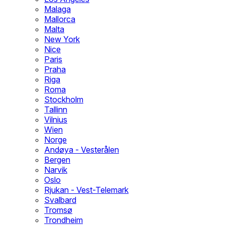
Malaga
Mallorca
Malta
New York
Nice
Paris
Praha
Riga
Roma
Stockholm
Tallinn
Vilnius
Wien
Norge
Andøya - Vesterålen
Bergen
Narvik
Oslo
Rjukan - Vest-Telemark
Svalbard
Tromsø
Trondheim