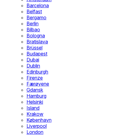
Barcelona
Belfast
Bergamo
Berlin
Bilbao
Bologna
Bratislava
Brüssel
Budapest
Dubai
Dublin
Edinburgh
Firenze
Færøyene
Gdansk
Hamburg
Helsinki
Island
Krakow
København
Liverpool
London