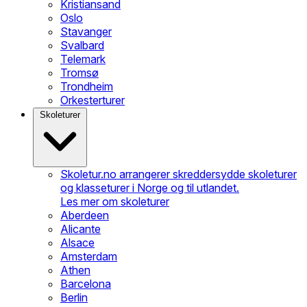
Kristiansand
Oslo
Stavanger
Svalbard
Telemark
Tromsø
Trondheim
Orkesterturer
Skoleturer
Skoletur.no arrangerer skreddersydde skoleturer
og klasseturer i Norge og til utlandet.
Les mer om skoleturer
Aberdeen
Alicante
Alsace
Amsterdam
Athen
Barcelona
Berlin