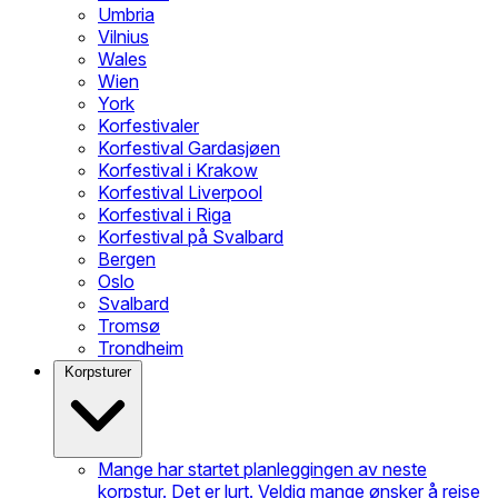
Umbria
Vilnius
Wales
Wien
York
Korfestivaler
Korfestival Gardasjøen
Korfestival i Krakow
Korfestival Liverpool
Korfestival i Riga
Korfestival på Svalbard
Bergen
Oslo
Svalbard
Tromsø
Trondheim
Korpsturer
Mange har startet planleggingen av neste
korpstur. Det er lurt. Veldig mange ønsker å reise