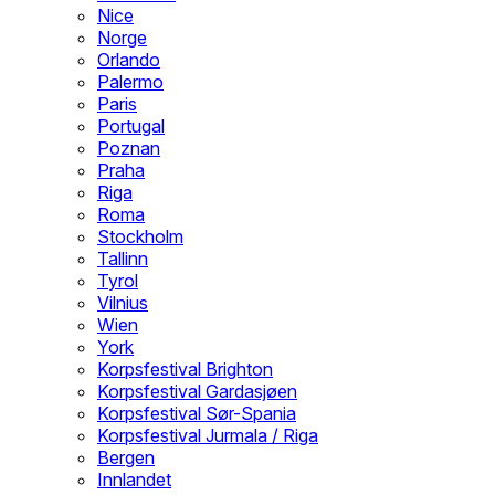
Nice
Norge
Orlando
Palermo
Paris
Portugal
Poznan
Praha
Riga
Roma
Stockholm
Tallinn
Tyrol
Vilnius
Wien
York
Korpsfestival Brighton
Korpsfestival Gardasjøen
Korpsfestival Sør-Spania
Korpsfestival Jurmala / Riga
Bergen
Innlandet