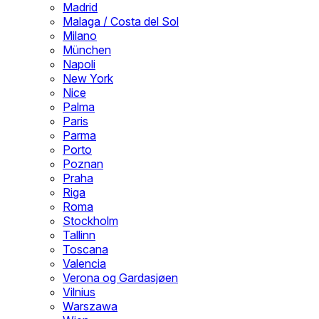
Madrid
Malaga / Costa del Sol
Milano
München
Napoli
New York
Nice
Palma
Paris
Parma
Porto
Poznan
Praha
Riga
Roma
Stockholm
Tallinn
Toscana
Valencia
Verona og Gardasjøen
Vilnius
Warszawa