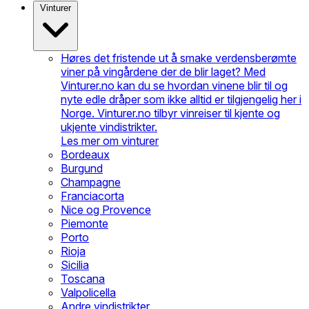
Vinturer
Høres det fristende ut å smake verdensberømte
viner på vingårdene der de blir laget? Med
Vinturer.no kan du se hvordan vinene blir til og
nyte edle dråper som ikke alltid er tilgjengelig her i
Norge. Vinturer.no tilbyr vinreiser til kjente og
ukjente vindistrikter.
Les mer om vinturer
Bordeaux
Burgund
Champagne
Franciacorta
Nice og Provence
Piemonte
Porto
Rioja
Sicilia
Toscana
Valpolicella
Andre vindistrikter