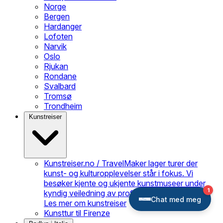
Norge
Bergen
Hardanger
Lofoten
Narvik
Oslo
Rjukan
Rondane
Svalbard
Tromsø
Trondheim
Kunstreiser
Kunstreiser.no / TravelMaker lager turer der
kunst- og kulturopplevelser står i fokus. Vi
besøker kjente og ukjente kunstmuseer under
kyndig veiledning av profesjonelle guider.
Les mer om kunstreiser
Kunsttur til Firenze