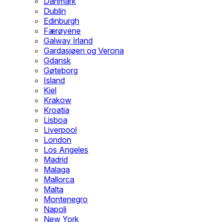
Danmark
Dublin
Edinburgh
Færøyene
Galway Irland
Gardasjøen og Verona
Gdansk
Gøteborg
Island
Kiel
Krakow
Kroatia
Lisboa
Liverpool
London
Los Angeles
Madrid
Malaga
Mallorca
Malta
Montenegro
Napoli
New York