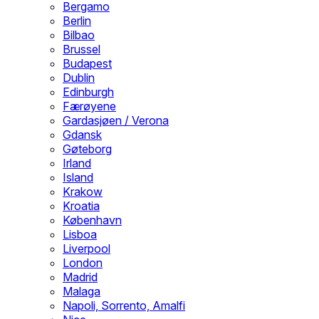
Bergamo
Berlin
Bilbao
Brussel
Budapest
Dublin
Edinburgh
Færøyene
Gardasjøen / Verona
Gdansk
Gøteborg
Irland
Island
Krakow
Kroatia
København
Lisboa
Liverpool
London
Madrid
Malaga
Napoli, Sorrento, Amalfi