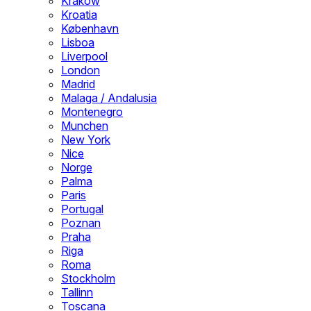
Krakow
Kroatia
København
Lisboa
Liverpool
London
Madrid
Malaga / Andalusia
Montenegro
Munchen
New York
Nice
Norge
Palma
Paris
Portugal
Poznan
Praha
Riga
Roma
Stockholm
Tallinn
Toscana