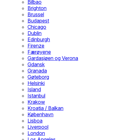
Bilbao
Brighton
Brussel
Budapest
Chicago
Dublin
Edinburgh
Firenze
Færøyene
Gardasjøen og Verona
Gdansk
Granada
Gøteborg
Helsinki
Island
Istanbul
Krakow
Kroatia / Balkan
København
Lisboa
Liverpool
London
Los Angeles