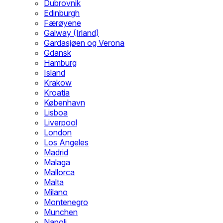
Dubrovnik
Edinburgh
Færøyene
Galway (Irland)
Gardasjøen og Verona
Gdansk
Hamburg
Island
Krakow
Kroatia
København
Lisboa
Liverpool
London
Los Angeles
Madrid
Malaga
Mallorca
Malta
Milano
Montenegro
Munchen
Napoli