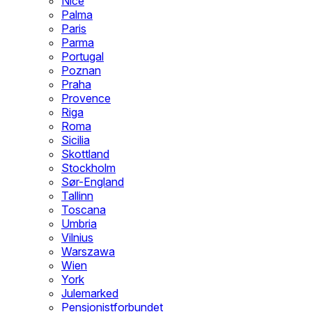
Nice
Palma
Paris
Parma
Portugal
Poznan
Praha
Provence
Riga
Roma
Sicilia
Skottland
Stockholm
Sør-England
Tallinn
Toscana
Umbria
Vilnius
Warszawa
Wien
York
Julemarked
Pensjonistforbundet