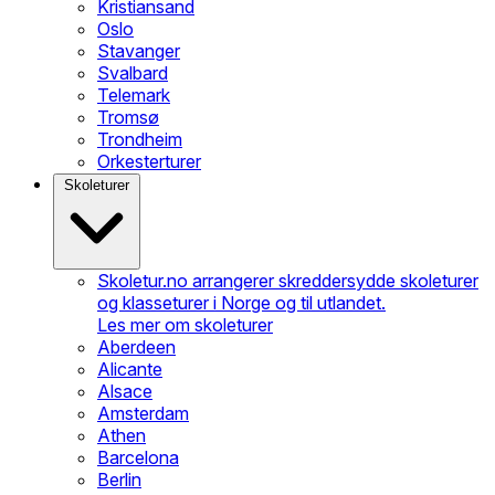
Kristiansand
Oslo
Stavanger
Svalbard
Telemark
Tromsø
Trondheim
Orkesterturer
Skoleturer
Skoletur.no arrangerer skreddersydde skoleturer
og klasseturer i Norge og til utlandet.
Les mer om skoleturer
Aberdeen
Alicante
Alsace
Amsterdam
Athen
Barcelona
Berlin