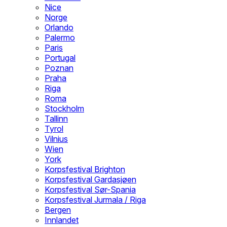
Nice
Norge
Orlando
Palermo
Paris
Portugal
Poznan
Praha
Riga
Roma
Stockholm
Tallinn
Tyrol
Vilnius
Wien
York
Korpsfestival Brighton
Korpsfestival Gardasjøen
Korpsfestival Sør-Spania
Korpsfestival Jurmala / Riga
Bergen
Innlandet