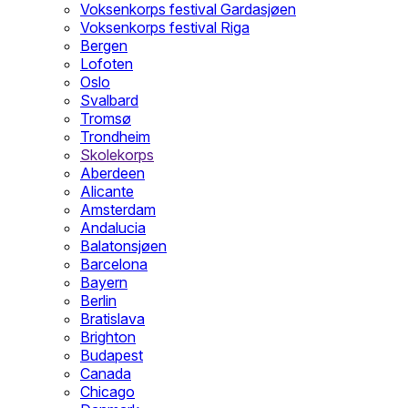
Voksenkorps festival Gardasjøen
Voksenkorps festival Riga
Bergen
Lofoten
Oslo
Svalbard
Tromsø
Trondheim
Skolekorps
Aberdeen
Alicante
Amsterdam
Andalucia
Balatonsjøen
Barcelona
Bayern
Berlin
Bratislava
Brighton
Budapest
Canada
Chicago