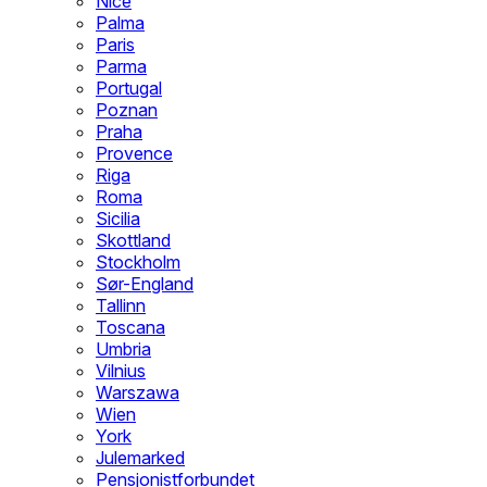
Nice
Palma
Paris
Parma
Portugal
Poznan
Praha
Provence
Riga
Roma
Sicilia
Skottland
Stockholm
Sør-England
Tallinn
Toscana
Umbria
Vilnius
Warszawa
Wien
York
Julemarked
Pensjonistforbundet