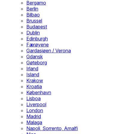
Bergamo
Berlin
Bilbao
Brussel
Budapest
Dublin
Edinburgh
Færøyene
Gardasjøen / Verona
Gdansk
Gøteborg
Irland
Island
Krakow
Kroatia
København
Lisboa
Liverpool
London
Madrid
Malaga
Napoli, Sorrento, Amalfi