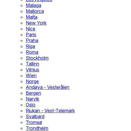
Malaga
Mallorca
Malta
New York
Nice
Paris
Praha
Riga
Roma
Stockholm
Tallinn
Vilnius
Wien
Norge
Andøya - Vesterålen
Bergen
Narvik
Oslo
Rjukan - Vest-Telemark
Svalbard
Tromsø
Trondheim