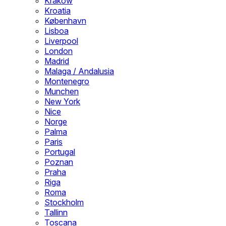
Krakow
Kroatia
København
Lisboa
Liverpool
London
Madrid
Malaga / Andalusia
Montenegro
Munchen
New York
Nice
Norge
Palma
Paris
Portugal
Poznan
Praha
Riga
Roma
Stockholm
Tallinn
Toscana