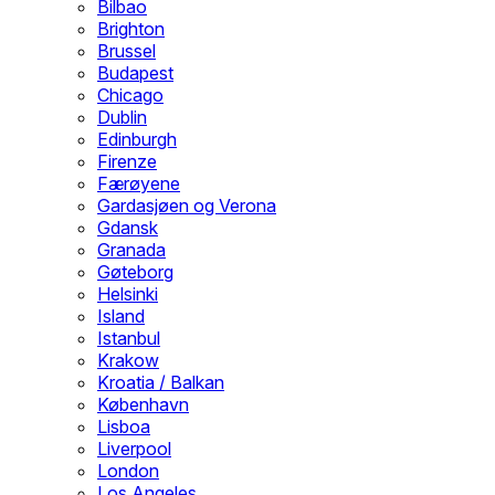
Bilbao
Brighton
Brussel
Budapest
Chicago
Dublin
Edinburgh
Firenze
Færøyene
Gardasjøen og Verona
Gdansk
Granada
Gøteborg
Helsinki
Island
Istanbul
Krakow
Kroatia / Balkan
København
Lisboa
Liverpool
London
Los Angeles