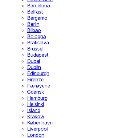
Barcelona
Belfast
Bergamo
Berlin
Bilbao
Bologna
Bratislava
Brüssel
Budapest
Dubai
Dublin
Edinburgh
Firenze
Færøyene
Gdansk
Hamburg
Helsinki
Island
Krakow
København
Liverpool
London