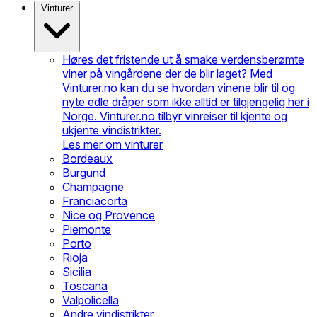
Vinturer
Høres det fristende ut å smake verdensberømte
viner på vingårdene der de blir laget? Med
Vinturer.no kan du se hvordan vinene blir til og
nyte edle dråper som ikke alltid er tilgjengelig her i
Norge. Vinturer.no tilbyr vinreiser til kjente og
ukjente vindistrikter.
Les mer om vinturer
Bordeaux
Burgund
Champagne
Franciacorta
Nice og Provence
Piemonte
Porto
Rioja
Sicilia
Toscana
Valpolicella
Andre vindistrikter