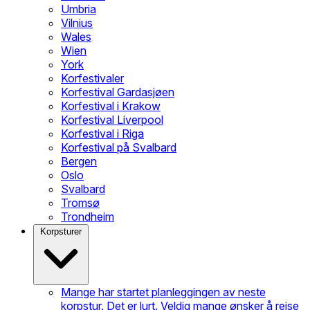
Umbria
Vilnius
Wales
Wien
York
Korfestivaler
Korfestival Gardasjøen
Korfestival i Krakow
Korfestival Liverpool
Korfestival i Riga
Korfestival på Svalbard
Bergen
Oslo
Svalbard
Tromsø
Trondheim
Korpsturer
Mange har startet planleggingen av neste
korpstur. Det er lurt. Veldig mange ønsker å reise