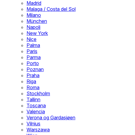
Madrid
Malaga / Costa del Sol
Milano
München
Napoli
New York
Nice
Palma
Paris
Parma
Porto
Poznan
Praha
Riga
Roma
Stockholm
Tallinn
Toscana
Valencia
Verona og Gardasjøen
Vilnius
Warszawa