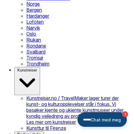
Norge
Bergen
Hardanger
Lofoten
Narvik
Oslo
Rjukan
Rondane
Svalbard
Tromsø
Trondheim
Kunstreiser
Kunstreiser.no / TravelMaker lager turer der
kunst- og kulturopplevelser står i fokus. Vi
besøker kjente og ukjente kunstmuseer under
kyndig veiledning av profesjonelle guider.
Les mer om kunstreiser
Kunsttur til Firenze