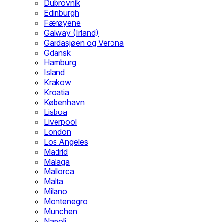
Dubrovnik
Edinburgh
Færøyene
Galway (Irland)
Gardasjøen og Verona
Gdansk
Hamburg
Island
Krakow
Kroatia
København
Lisboa
Liverpool
London
Los Angeles
Madrid
Malaga
Mallorca
Malta
Milano
Montenegro
Munchen
Napoli