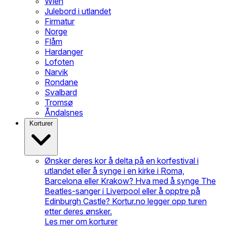
Wien
Julebord i utlandet
Firmatur
Norge
Flåm
Hardanger
Lofoten
Narvik
Rondane
Svalbard
Tromsø
Åndalsnes
Korturer
Ønsker deres kor å delta på en korfestival i
utlandet eller å synge i en kirke i Roma,
Barcelona eller Krakow? Hva med å synge The
Beatles-sanger i Liverpool eller å opptre på
Edinburgh Castle? Kortur.no legger opp turen
etter deres ønsker.
Les mer om korturer