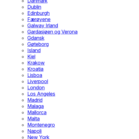
Danmark
Dublin
Edinburgh
Færøyene
Galway Irland
Gardasjøen og Verona
Gdansk
Gøteborg
Island
Kiel
Krakow
Kroatia
Lisboa
Liverpool
London
Los Angeles
Madrid
Malaga
Mallorca
Malta
Montenegro
Napoli
New York