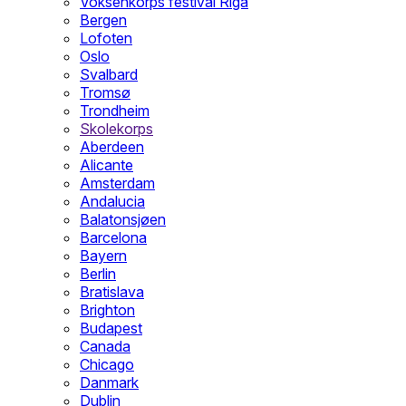
Voksenkorps festival Riga
Bergen
Lofoten
Oslo
Svalbard
Tromsø
Trondheim
Skolekorps
Aberdeen
Alicante
Amsterdam
Andalucia
Balatonsjøen
Barcelona
Bayern
Berlin
Bratislava
Brighton
Budapest
Canada
Chicago
Danmark
Dublin