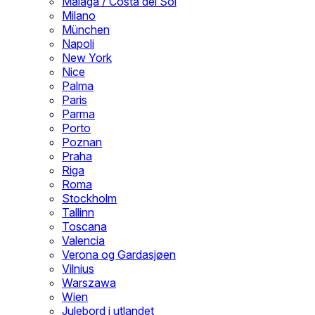
Malaga / Costa del Sol
Milano
München
Napoli
New York
Nice
Palma
Paris
Parma
Porto
Poznan
Praha
Riga
Roma
Stockholm
Tallinn
Toscana
Valencia
Verona og Gardasjøen
Vilnius
Warszawa
Wien
Julebord i utlandet