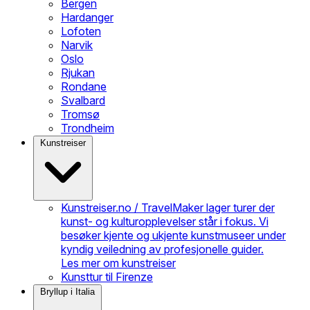
Bergen
Hardanger
Lofoten
Narvik
Oslo
Rjukan
Rondane
Svalbard
Tromsø
Trondheim
Kunstreiser
Kunstreiser.no / TravelMaker lager turer der
kunst- og kulturopplevelser står i fokus. Vi
besøker kjente og ukjente kunstmuseer under
kyndig veiledning av profesjonelle guider.
Les mer om kunstreiser
Kunsttur til Firenze
Bryllup i Italia