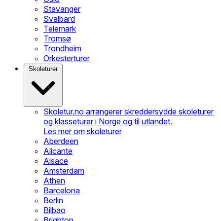
Stavanger
Svalbard
Telemark
Tromsø
Trondheim
Orkesterturer
Skoleturer
Skoletur.no arrangerer skreddersydde skoleturer
og klasseturer i Norge og til utlandet.
Les mer om skoleturer
Aberdeen
Alicante
Alsace
Amsterdam
Athen
Barcelona
Berlin
Bilbao
Brighton