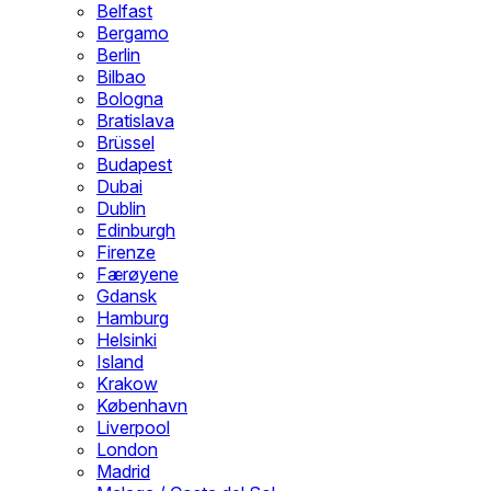
Belfast
Bergamo
Berlin
Bilbao
Bologna
Bratislava
Brüssel
Budapest
Dubai
Dublin
Edinburgh
Firenze
Færøyene
Gdansk
Hamburg
Helsinki
Island
Krakow
København
Liverpool
London
Madrid