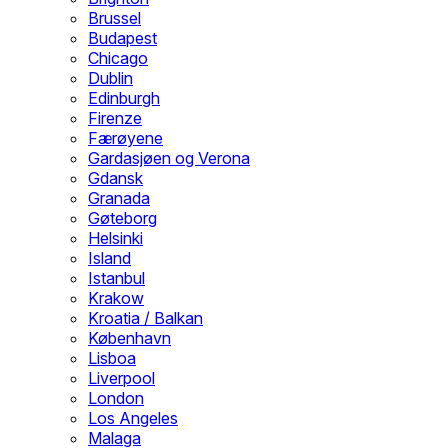
Brussel
Budapest
Chicago
Dublin
Edinburgh
Firenze
Færøyene
Gardasjøen og Verona
Gdansk
Granada
Gøteborg
Helsinki
Island
Istanbul
Krakow
Kroatia / Balkan
København
Lisboa
Liverpool
London
Los Angeles
Malaga