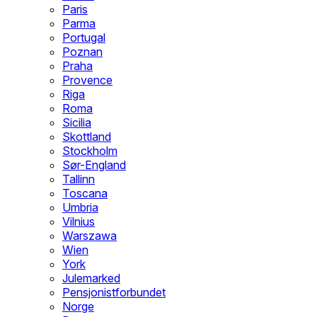
Paris
Parma
Portugal
Poznan
Praha
Provence
Riga
Roma
Sicilia
Skottland
Stockholm
Sør-England
Tallinn
Toscana
Umbria
Vilnius
Warszawa
Wien
York
Julemarked
Pensjonistforbundet
Norge