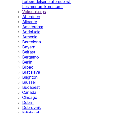
forberedelsene allerede nå.
Les mer om korpsturer
Voksenkorps
Aberdeen
Alicante
Amsterdam
Andalucia
Armenia
Barcelona
Bayern
Belfast
Bergamo
Berlin
Bilbao
Bratislava
Brighton
Brussel
Budapest
Canada
Chicago
Dublin
Dubrovnik
Edinburgh