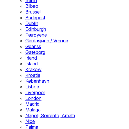
Berlin
Bilbao
Brussel
Budapest
Dublin
Edinburgh
Færøyene
Gardasjøen / Verona
Gdansk
Gøteborg
Irland
Island
Krakow
Kroatia
København
Lisboa
Liverpool
London
Madrid
Malaga
Napoli, Sorrento, Amalfi
Nice
Palma