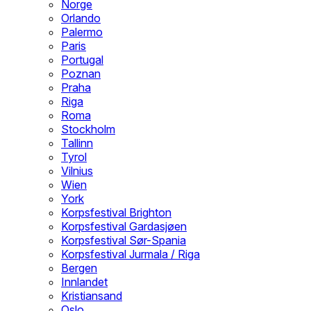
Norge
Orlando
Palermo
Paris
Portugal
Poznan
Praha
Riga
Roma
Stockholm
Tallinn
Tyrol
Vilnius
Wien
York
Korpsfestival Brighton
Korpsfestival Gardasjøen
Korpsfestival Sør-Spania
Korpsfestival Jurmala / Riga
Bergen
Innlandet
Kristiansand
Oslo