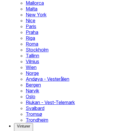
Mallorca
Malta
New York
Nice
Paris
Praha
Riga
Roma
Stockholm
Tallinn
Vilnius
Wien
Norge
Andøya - Vesterålen
Bergen
Narvik
Oslo
Rjukan - Vest-Telemark
Svalbard
Tromsø
Trondheim
Vinturer