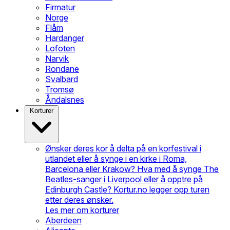
Firmatur
Norge
Flåm
Hardanger
Lofoten
Narvik
Rondane
Svalbard
Tromsø
Åndalsnes
Korturer
Ønsker deres kor å delta på en korfestival i
utlandet eller å synge i en kirke i Roma,
Barcelona eller Krakow? Hva med å synge The
Beatles-sanger i Liverpool eller å opptre på
Edinburgh Castle? Kortur.no legger opp turen
etter deres ønsker.
Les mer om korturer
Aberdeen