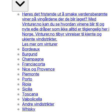
Høres det fristende ut å smake verdensberømte
viner på vingårdene der de blir laget? Med
Vinturer.no kan du se hvordan vinene blir til og
nyte edle dråper som ikke alltid er tilgjengelig her i
Norge. Vinturer.no tilbyr vinreiser til kjente og
ukjente vindistrikter.
Les mer om vinturer
Bordeaux
Burgund
Champagne
Franciacorta
Nice og Provence
Piemonte
Porto
Rioja
Sicilia
Toscana
Valpolicella
Andre vindistrikter
Whisky