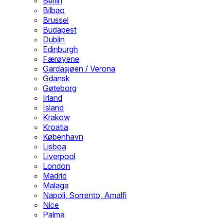
Berlin
Bilbao
Brussel
Budapest
Dublin
Edinburgh
Færøyene
Gardasjøen / Verona
Gdansk
Gøteborg
Irland
Island
Krakow
Kroatia
København
Lisboa
Liverpool
London
Madrid
Malaga
Napoli, Sorrento, Amalfi
Nice
Palma