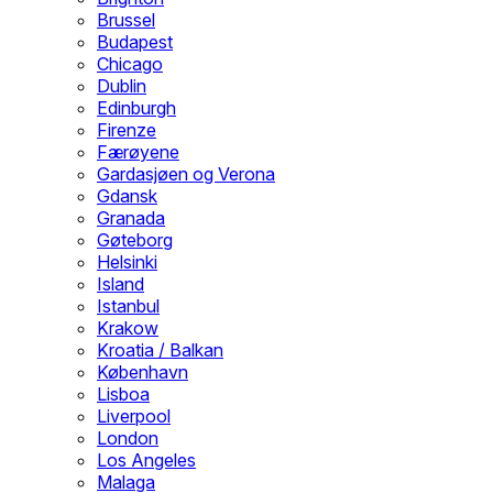
Brussel
Budapest
Chicago
Dublin
Edinburgh
Firenze
Færøyene
Gardasjøen og Verona
Gdansk
Granada
Gøteborg
Helsinki
Island
Istanbul
Krakow
Kroatia / Balkan
København
Lisboa
Liverpool
London
Los Angeles
Malaga