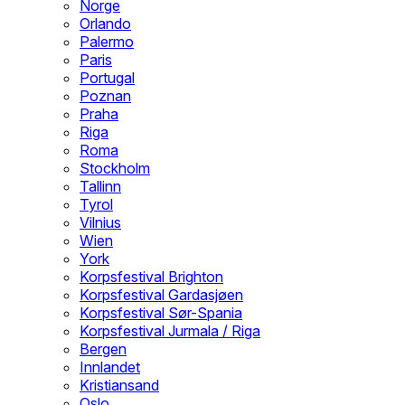
Norge
Orlando
Palermo
Paris
Portugal
Poznan
Praha
Riga
Roma
Stockholm
Tallinn
Tyrol
Vilnius
Wien
York
Korpsfestival Brighton
Korpsfestival Gardasjøen
Korpsfestival Sør-Spania
Korpsfestival Jurmala / Riga
Bergen
Innlandet
Kristiansand
Oslo