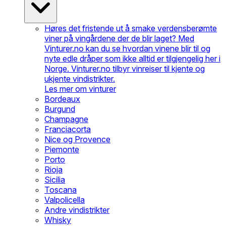
Høres det fristende ut å smake verdensberømte
viner på vingårdene der de blir laget? Med
Vinturer.no kan du se hvordan vinene blir til og
nyte edle dråper som ikke alltid er tilgjengelig her i
Norge. Vinturer.no tilbyr vinreiser til kjente og
ukjente vindistrikter.
Les mer om vinturer
Bordeaux
Burgund
Champagne
Franciacorta
Nice og Provence
Piemonte
Porto
Rioja
Sicilia
Toscana
Valpolicella
Andre vindistrikter
Whisky