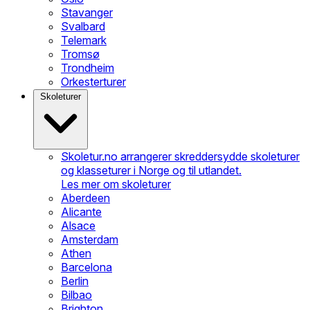
Stavanger
Svalbard
Telemark
Tromsø
Trondheim
Orkesterturer
Skoleturer
Skoletur.no arrangerer skreddersydde skoleturer
og klasseturer i Norge og til utlandet.
Les mer om skoleturer
Aberdeen
Alicante
Alsace
Amsterdam
Athen
Barcelona
Berlin
Bilbao
Brighton