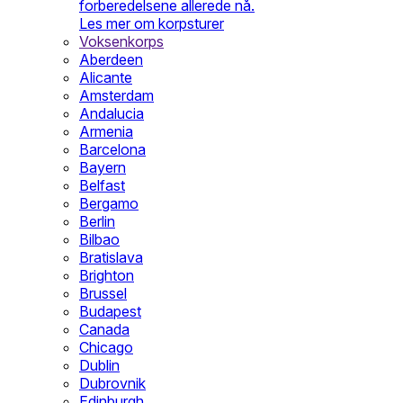
forberedelsene allerede nå.
Les mer om korpsturer
Voksenkorps
Aberdeen
Alicante
Amsterdam
Andalucia
Armenia
Barcelona
Bayern
Belfast
Bergamo
Berlin
Bilbao
Bratislava
Brighton
Brussel
Budapest
Canada
Chicago
Dublin
Dubrovnik
Edinburgh