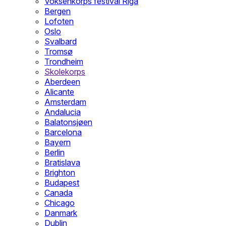
Voksenkorps festival Riga
Bergen
Lofoten
Oslo
Svalbard
Tromsø
Trondheim
Skolekorps
Aberdeen
Alicante
Amsterdam
Andalucia
Balatonsjøen
Barcelona
Bayern
Berlin
Bratislava
Brighton
Budapest
Canada
Chicago
Danmark
Dublin