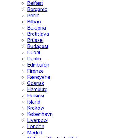
Belfast
Bergamo
Berlin
Bilbao
Bologna
Bratislava
Brüssel
Budapest
Dubai
Dublin
Edinburgh
Firenze
Færøyene
Gdansk
Hamburg
Helsinki
Island
Krakow
København
Liverpool
London
Madrid