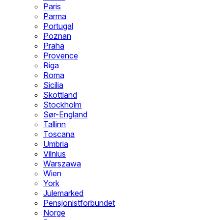
Paris
Parma
Portugal
Poznan
Praha
Provence
Riga
Roma
Sicilia
Skottland
Stockholm
Sør-England
Tallinn
Toscana
Umbria
Vilnius
Warszawa
Wien
York
Julemarked
Pensjonistforbundet
Norge