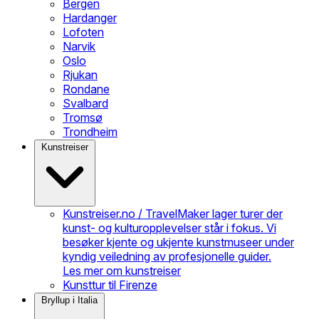
Bergen
Hardanger
Lofoten
Narvik
Oslo
Rjukan
Rondane
Svalbard
Tromsø
Trondheim
Kunstreiser
Kunstreiser.no / TravelMaker lager turer der
kunst- og kulturopplevelser står i fokus. Vi
besøker kjente og ukjente kunstmuseer under
kyndig veiledning av profesjonelle guider.
Les mer om kunstreiser
Kunsttur til Firenze
Bryllup i Italia