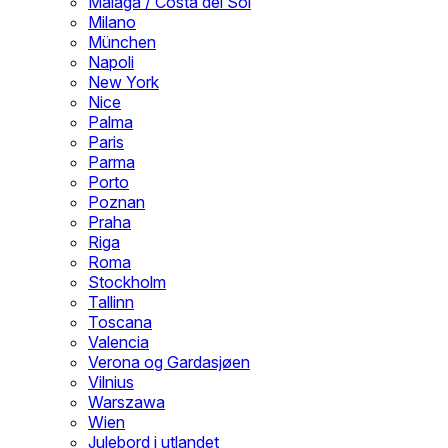
Malaga / Costa del Sol
Milano
München
Napoli
New York
Nice
Palma
Paris
Parma
Porto
Poznan
Praha
Riga
Roma
Stockholm
Tallinn
Toscana
Valencia
Verona og Gardasjøen
Vilnius
Warszawa
Wien
Julebord i utlandet