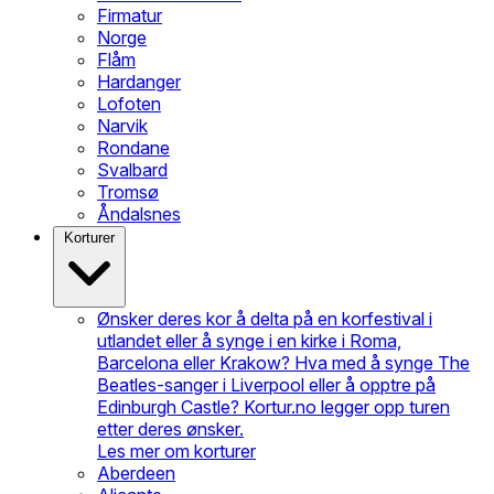
Firmatur
Norge
Flåm
Hardanger
Lofoten
Narvik
Rondane
Svalbard
Tromsø
Åndalsnes
Korturer
Ønsker deres kor å delta på en korfestival i
utlandet eller å synge i en kirke i Roma,
Barcelona eller Krakow? Hva med å synge The
Beatles-sanger i Liverpool eller å opptre på
Edinburgh Castle? Kortur.no legger opp turen
etter deres ønsker.
Les mer om korturer
Aberdeen