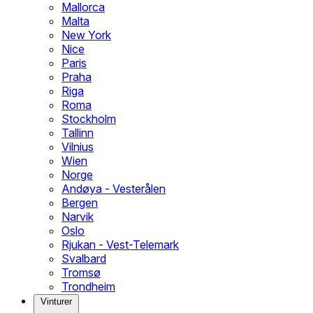
Mallorca
Malta
New York
Nice
Paris
Praha
Riga
Roma
Stockholm
Tallinn
Vilnius
Wien
Norge
Andøya - Vesterålen
Bergen
Narvik
Oslo
Rjukan - Vest-Telemark
Svalbard
Tromsø
Trondheim
Vinturer