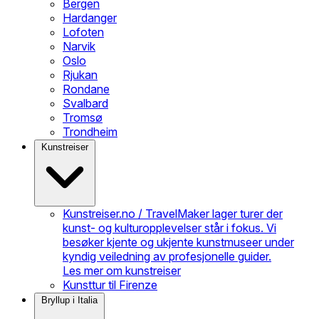
Bergen
Hardanger
Lofoten
Narvik
Oslo
Rjukan
Rondane
Svalbard
Tromsø
Trondheim
Kunstreiser
Kunstreiser.no / TravelMaker lager turer der
kunst- og kulturopplevelser står i fokus. Vi
besøker kjente og ukjente kunstmuseer under
kyndig veiledning av profesjonelle guider.
Les mer om kunstreiser
Kunsttur til Firenze
Bryllup i Italia