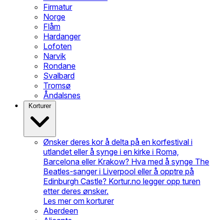
Firmatur
Norge
Flåm
Hardanger
Lofoten
Narvik
Rondane
Svalbard
Tromsø
Åndalsnes
Korturer
Ønsker deres kor å delta på en korfestival i
utlandet eller å synge i en kirke i Roma,
Barcelona eller Krakow? Hva med å synge The
Beatles-sanger i Liverpool eller å opptre på
Edinburgh Castle? Kortur.no legger opp turen
etter deres ønsker.
Les mer om korturer
Aberdeen