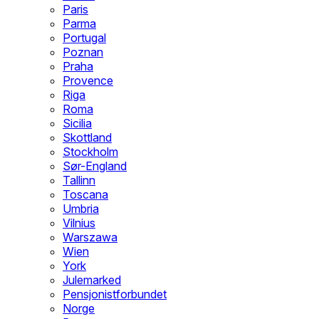
Paris
Parma
Portugal
Poznan
Praha
Provence
Riga
Roma
Sicilia
Skottland
Stockholm
Sør-England
Tallinn
Toscana
Umbria
Vilnius
Warszawa
Wien
York
Julemarked
Pensjonistforbundet
Norge