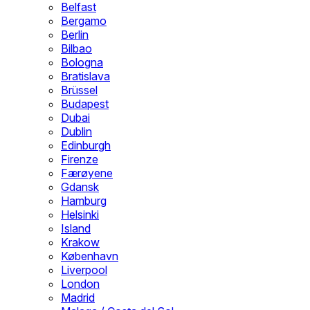
Belfast
Bergamo
Berlin
Bilbao
Bologna
Bratislava
Brüssel
Budapest
Dubai
Dublin
Edinburgh
Firenze
Færøyene
Gdansk
Hamburg
Helsinki
Island
Krakow
København
Liverpool
London
Madrid