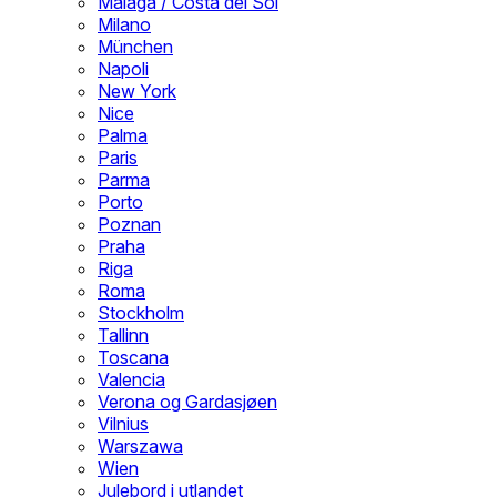
Malaga / Costa del Sol
Milano
München
Napoli
New York
Nice
Palma
Paris
Parma
Porto
Poznan
Praha
Riga
Roma
Stockholm
Tallinn
Toscana
Valencia
Verona og Gardasjøen
Vilnius
Warszawa
Wien
Julebord i utlandet