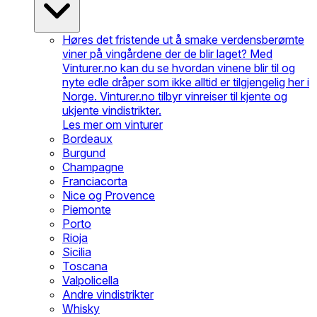
Høres det fristende ut å smake verdensberømte
viner på vingårdene der de blir laget? Med
Vinturer.no kan du se hvordan vinene blir til og
nyte edle dråper som ikke alltid er tilgjengelig her i
Norge. Vinturer.no tilbyr vinreiser til kjente og
ukjente vindistrikter.
Les mer om vinturer
Bordeaux
Burgund
Champagne
Franciacorta
Nice og Provence
Piemonte
Porto
Rioja
Sicilia
Toscana
Valpolicella
Andre vindistrikter
Whisky