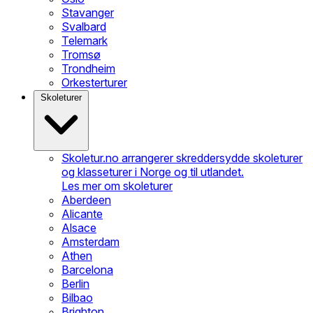
Stavanger
Svalbard
Telemark
Tromsø
Trondheim
Orkesterturer
Skoleturer
Skoletur.no arrangerer skreddersydde skoleturer
og klasseturer i Norge og til utlandet.
Les mer om skoleturer
Aberdeen
Alicante
Alsace
Amsterdam
Athen
Barcelona
Berlin
Bilbao
Brighton