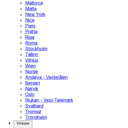
Mallorca
Malta
New York
Nice
Paris
Praha
Riga
Roma
Stockholm
Tallinn
Vilnius
Wien
Norge
Andøya - Vesterålen
Bergen
Narvik
Oslo
Rjukan - Vest-Telemark
Svalbard
Tromsø
Trondheim
Vinturer