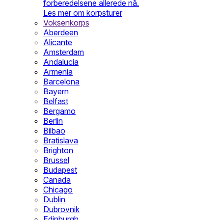
forberedelsene allerede nå.
Les mer om korpsturer
Voksenkorps
Aberdeen
Alicante
Amsterdam
Andalucia
Armenia
Barcelona
Bayern
Belfast
Bergamo
Berlin
Bilbao
Bratislava
Brighton
Brussel
Budapest
Canada
Chicago
Dublin
Dubrovnik
Edinburgh