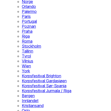
Norge
Orlando
Palermo
Paris
Portugal
Poznan
Praha
Riga
Roma
Stockholm
Tallinn
Tyrol
Vilnius
Wien
York
Korpsfestival Brighton
Korpsfestival Gardasjøen
Korpsfestival Sør-Spania
Korpsfestival Jurmala / Riga
Bergen
Innlandet
Kristiansand
Oslo