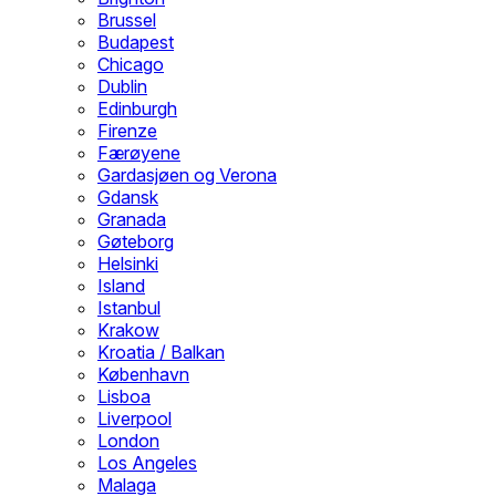
Brussel
Budapest
Chicago
Dublin
Edinburgh
Firenze
Færøyene
Gardasjøen og Verona
Gdansk
Granada
Gøteborg
Helsinki
Island
Istanbul
Krakow
Kroatia / Balkan
København
Lisboa
Liverpool
London
Los Angeles
Malaga