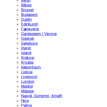
Berlin
Bilbao
Brussel
Budapest
Dublin
Edinburgh
Færøyene
Gardasjøen / Verona
Gdansk
Gøteborg
Irland
Island
Krakow
Kroatia
København
Lisboa
Liverpool
London
Madrid
Malaga
Napoli, Sorrento, Amalfi
Nice
Palma