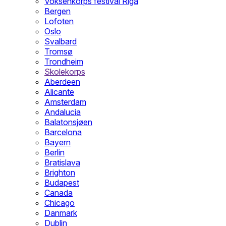
Voksenkorps festival Riga
Bergen
Lofoten
Oslo
Svalbard
Tromsø
Trondheim
Skolekorps
Aberdeen
Alicante
Amsterdam
Andalucia
Balatonsjøen
Barcelona
Bayern
Berlin
Bratislava
Brighton
Budapest
Canada
Chicago
Danmark
Dublin