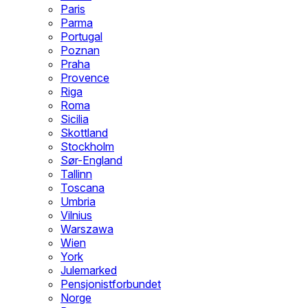
Paris
Parma
Portugal
Poznan
Praha
Provence
Riga
Roma
Sicilia
Skottland
Stockholm
Sør-England
Tallinn
Toscana
Umbria
Vilnius
Warszawa
Wien
York
Julemarked
Pensjonistforbundet
Norge