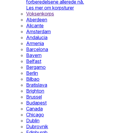
forberedelsene allerede nå.
Les mer om korpsturer
Voksenkorps
Aberdeen
Alicante
Amsterdam
Andalucia
Armenia
Barcelona
Bayern
Belfast
Bergamo
Berlin
Bilbao
Bratislava
Brighton
Brussel
Budapest
Canada
Chicago
Dublin
Dubrovnik
Edinburgh