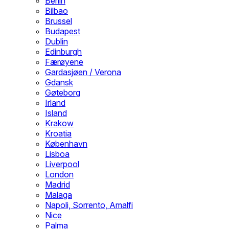
Berlin
Bilbao
Brussel
Budapest
Dublin
Edinburgh
Færøyene
Gardasjøen / Verona
Gdansk
Gøteborg
Irland
Island
Krakow
Kroatia
København
Lisboa
Liverpool
London
Madrid
Malaga
Napoli, Sorrento, Amalfi
Nice
Palma