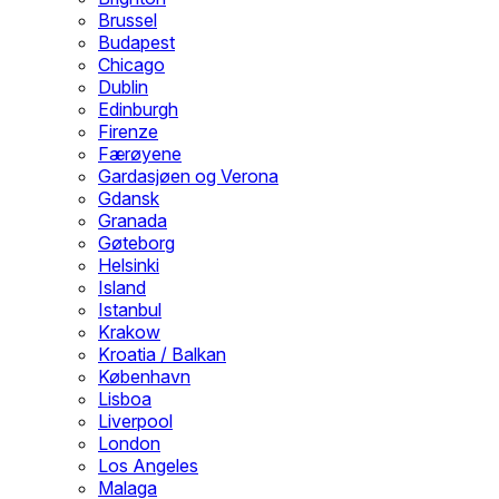
Brussel
Budapest
Chicago
Dublin
Edinburgh
Firenze
Færøyene
Gardasjøen og Verona
Gdansk
Granada
Gøteborg
Helsinki
Island
Istanbul
Krakow
Kroatia / Balkan
København
Lisboa
Liverpool
London
Los Angeles
Malaga