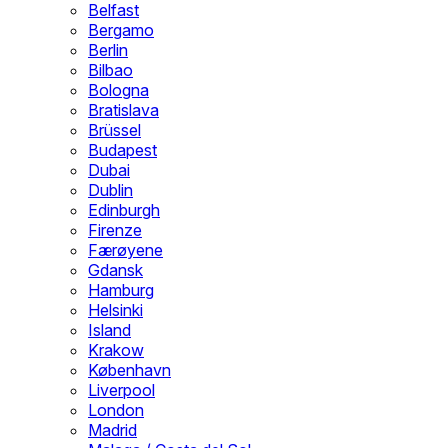
Belfast
Bergamo
Berlin
Bilbao
Bologna
Bratislava
Brüssel
Budapest
Dubai
Dublin
Edinburgh
Firenze
Færøyene
Gdansk
Hamburg
Helsinki
Island
Krakow
København
Liverpool
London
Madrid