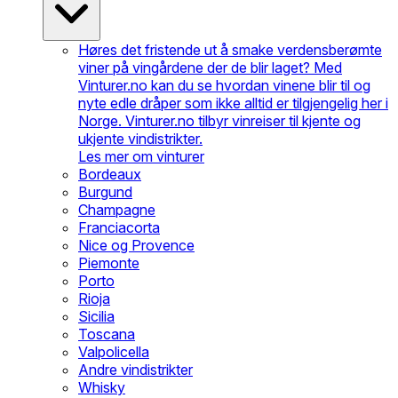
Høres det fristende ut å smake verdensberømte
viner på vingårdene der de blir laget? Med
Vinturer.no kan du se hvordan vinene blir til og
nyte edle dråper som ikke alltid er tilgjengelig her i
Norge. Vinturer.no tilbyr vinreiser til kjente og
ukjente vindistrikter.
Les mer om vinturer
Bordeaux
Burgund
Champagne
Franciacorta
Nice og Provence
Piemonte
Porto
Rioja
Sicilia
Toscana
Valpolicella
Andre vindistrikter
Whisky