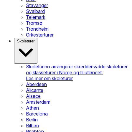
Stavanger
Svalbard
Telemark
Tromsø
Trondheim
Orkesterturer
Skoleturer
Skoletur.no arrangerer skreddersydde skoleturer
og klasseturer i Norge og til utlandet.
Les mer om skoleturer
Aberdeen
Alicante
Alsace
Amsterdam
Athen
Barcelona
Berlin
Bilbao
Brighton