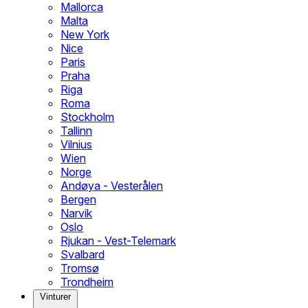
Mallorca
Malta
New York
Nice
Paris
Praha
Riga
Roma
Stockholm
Tallinn
Vilnius
Wien
Norge
Andøya - Vesterålen
Bergen
Narvik
Oslo
Rjukan - Vest-Telemark
Svalbard
Tromsø
Trondheim
Vinturer