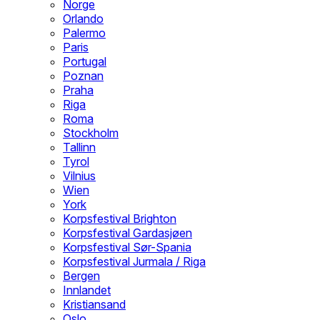
Norge
Orlando
Palermo
Paris
Portugal
Poznan
Praha
Riga
Roma
Stockholm
Tallinn
Tyrol
Vilnius
Wien
York
Korpsfestival Brighton
Korpsfestival Gardasjøen
Korpsfestival Sør-Spania
Korpsfestival Jurmala / Riga
Bergen
Innlandet
Kristiansand
Oslo