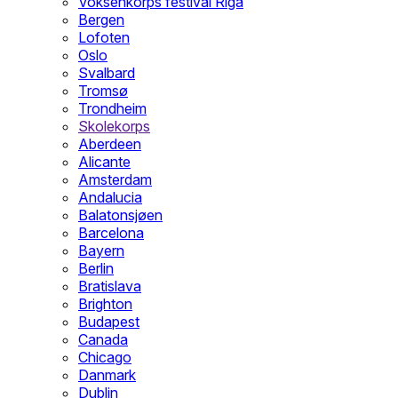
Voksenkorps festival Riga
Bergen
Lofoten
Oslo
Svalbard
Tromsø
Trondheim
Skolekorps
Aberdeen
Alicante
Amsterdam
Andalucia
Balatonsjøen
Barcelona
Bayern
Berlin
Bratislava
Brighton
Budapest
Canada
Chicago
Danmark
Dublin