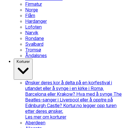
Firmatur
Norge
Flåm
Hardanger
Lofoten
Narvik
Rondane
Svalbard
Tromsø
Åndalsnes
Korturer
Ønsker deres kor å delta på en korfestival i
utlandet eller å synge i en kirke i Roma,
Barcelona eller Krakow? Hva med å synge The
Beatles-sanger i Liverpool eller å opptre på
Edinburgh Castle? Kortur.no legger opp turen
etter deres ønsker.
Les mer om korturer
Aberdeen