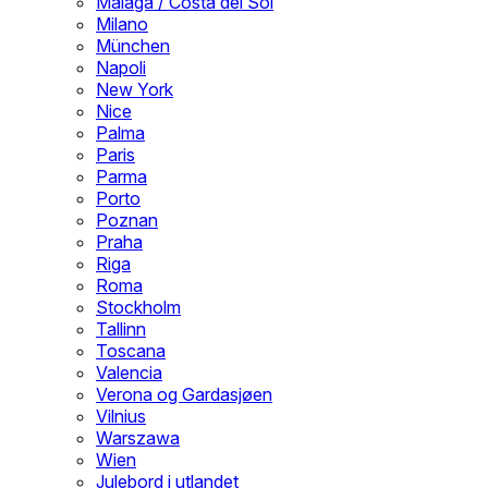
Malaga / Costa del Sol
Milano
München
Napoli
New York
Nice
Palma
Paris
Parma
Porto
Poznan
Praha
Riga
Roma
Stockholm
Tallinn
Toscana
Valencia
Verona og Gardasjøen
Vilnius
Warszawa
Wien
Julebord i utlandet