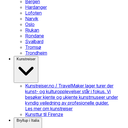
Bergen
Hardanger
Lofoten
Narvik
Oslo
Rjukan
Rondane
Svalbard
Tromsø
Trondheim
Kunstreiser
Kunstreiser.no / TravelMaker lager turer der
kunst- og kulturopplevelser står i fokus. Vi
besøker kjente og ukjente kunstmuseer under
kyndig veiledning av profesjonelle guider.
Les mer om kunstreiser
Kunsttur til Firenze
Bryllup i Italia