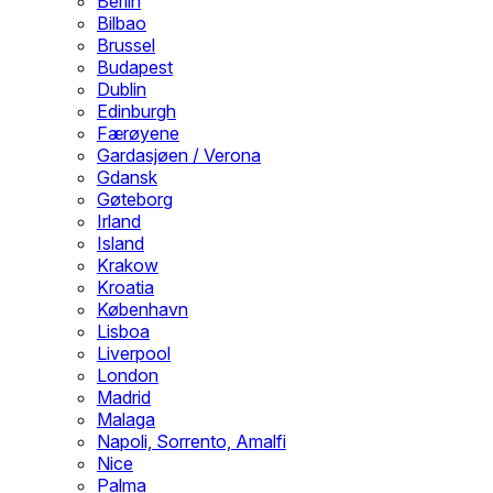
Berlin
Bilbao
Brussel
Budapest
Dublin
Edinburgh
Færøyene
Gardasjøen / Verona
Gdansk
Gøteborg
Irland
Island
Krakow
Kroatia
København
Lisboa
Liverpool
London
Madrid
Malaga
Napoli, Sorrento, Amalfi
Nice
Palma