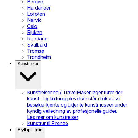
Bergen
Hardanger
Lofoten
Narvik
Oslo
Rjukan
Rondane
Svalbard
Tromsø
Trondheim
Kunstreiser
Kunstreiser.no / TravelMaker lager turer der
kunst- og kulturopplevelser står i fokus. Vi
besøker kjente og ukjente kunstmuseer under
kyndig veiledning av profesjonelle guider.
Les mer om kunstreiser
Kunsttur til Firenze
Bryllup i Italia