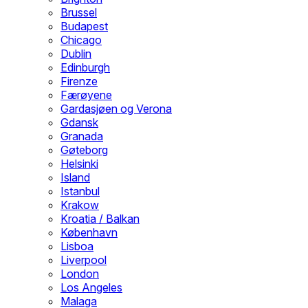
Brussel
Budapest
Chicago
Dublin
Edinburgh
Firenze
Færøyene
Gardasjøen og Verona
Gdansk
Granada
Gøteborg
Helsinki
Island
Istanbul
Krakow
Kroatia / Balkan
København
Lisboa
Liverpool
London
Los Angeles
Malaga