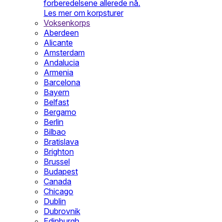
forberedelsene allerede nå.
Les mer om korpsturer
Voksenkorps
Aberdeen
Alicante
Amsterdam
Andalucia
Armenia
Barcelona
Bayern
Belfast
Bergamo
Berlin
Bilbao
Bratislava
Brighton
Brussel
Budapest
Canada
Chicago
Dublin
Dubrovnik
Edinburgh