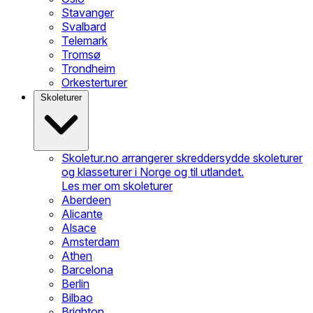
Stavanger
Svalbard
Telemark
Tromsø
Trondheim
Orkesterturer
Skoleturer
Skoletur.no arrangerer skreddersydde skoleturer
og klasseturer i Norge og til utlandet.
Les mer om skoleturer
Aberdeen
Alicante
Alsace
Amsterdam
Athen
Barcelona
Berlin
Bilbao
Brighton