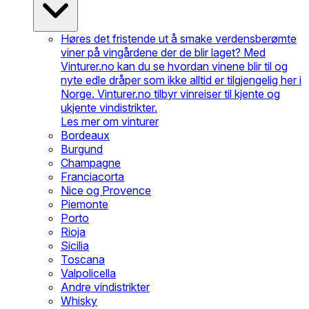
Høres det fristende ut å smake verdensberømte
viner på vingårdene der de blir laget? Med
Vinturer.no kan du se hvordan vinene blir til og
nyte edle dråper som ikke alltid er tilgjengelig her i
Norge. Vinturer.no tilbyr vinreiser til kjente og
ukjente vindistrikter.
Les mer om vinturer
Bordeaux
Burgund
Champagne
Franciacorta
Nice og Provence
Piemonte
Porto
Rioja
Sicilia
Toscana
Valpolicella
Andre vindistrikter
Whisky