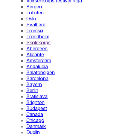
Voksenkorps festival Riga
Bergen
Lofoten
Oslo
Svalbard
Tromsø
Trondheim
Skolekorps
Aberdeen
Alicante
Amsterdam
Andalucia
Balatonsjøen
Barcelona
Bayern
Berlin
Bratislava
Brighton
Budapest
Canada
Chicago
Danmark
Dublin