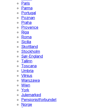
Paris
Parma
Portugal
Poznan
Praha
Provence
Riga
Roma
Sicilia
Skottland
Stockholm
Sør-England
Tallinn
Toscana
Umbria
Vilnius
Warszawa
Wien
York
Julemarked
Pensjonistforbundet
Norge