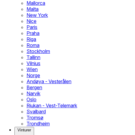
Mallorca
Malta
New York
Nice
Paris
Praha
Riga
Roma
Stockholm
Tallinn
Vilnius
Wien
Norge
Andøya - Vesterålen
Bergen
Narvik
Oslo
Rjukan - Vest-Telemark
Svalbard
Tromsø
Trondheim
Vinturer