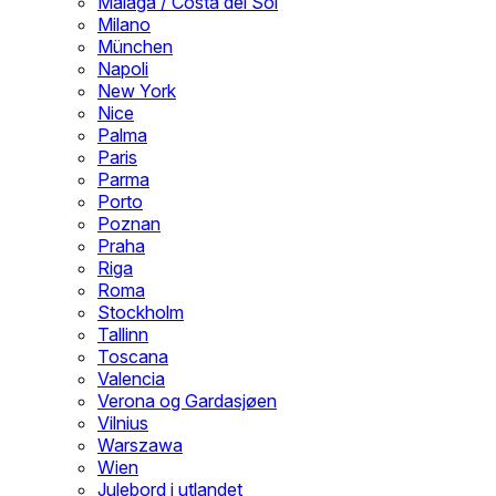
Malaga / Costa del Sol
Milano
München
Napoli
New York
Nice
Palma
Paris
Parma
Porto
Poznan
Praha
Riga
Roma
Stockholm
Tallinn
Toscana
Valencia
Verona og Gardasjøen
Vilnius
Warszawa
Wien
Julebord i utlandet