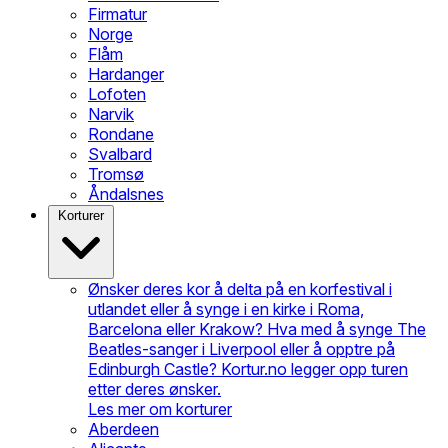
Firmatur
Norge
Flåm
Hardanger
Lofoten
Narvik
Rondane
Svalbard
Tromsø
Åndalsnes
Korturer
Ønsker deres kor å delta på en korfestival i
utlandet eller å synge i en kirke i Roma,
Barcelona eller Krakow? Hva med å synge The
Beatles-sanger i Liverpool eller å opptre på
Edinburgh Castle? Kortur.no legger opp turen
etter deres ønsker.
Les mer om korturer
Aberdeen