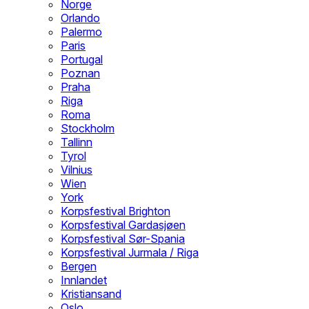
Norge
Orlando
Palermo
Paris
Portugal
Poznan
Praha
Riga
Roma
Stockholm
Tallinn
Tyrol
Vilnius
Wien
York
Korpsfestival Brighton
Korpsfestival Gardasjøen
Korpsfestival Sør-Spania
Korpsfestival Jurmala / Riga
Bergen
Innlandet
Kristiansand
Oslo