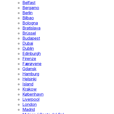
Belfast
Bergamo
Berlin
Bilbao
Bologna
Bratislava
Brüssel
Budapest
Dubai
Dublin
Edinburgh
Firenze
Færøyene
Gdansk
Hamburg
Helsinki
Island
Krakow
København
Liverpool
London
Madrid