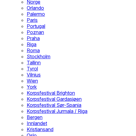
Norge
Orlando
Palermo
Paris
Portugal
Poznan
Praha
Riga
Roma
Stockholm
Tallinn
Tyrol
Vilnius
Wien
York
Korpsfestival Brighton
Korpsfestival Gardasjøen
Korpsfestival Sør-Spania
Korpsfestival Jurmala / Riga
Bergen
Innlandet
Kristiansand
Oslo