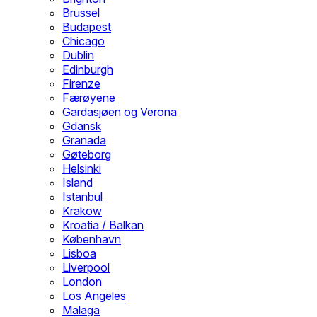
Brussel
Budapest
Chicago
Dublin
Edinburgh
Firenze
Færøyene
Gardasjøen og Verona
Gdansk
Granada
Gøteborg
Helsinki
Island
Istanbul
Krakow
Kroatia / Balkan
København
Lisboa
Liverpool
London
Los Angeles
Malaga