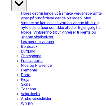
Høres det fristende ut å smake verdensberømte
viner på vingårdene der de blir laget? Med
Vinturer.no kan du se hvordan vinene blir til og
nyte edle dråper som ikke alltid er tilgjengelig her i
Norge. Vinturer.no tilbyr vinreiser til kjente og
ukjente vindistrikter.
Les mer om vinturer
Bordeaux
Burgund
Champagne
Franciacorta
Nice og Provence
Piemonte
Porto
Rioja
Sicilia
Toscana
Valpolicella
Andre vindistrikter
Whisky