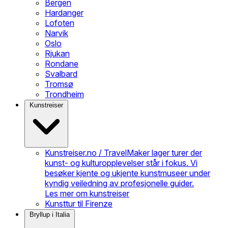
Bergen
Hardanger
Lofoten
Narvik
Oslo
Rjukan
Rondane
Svalbard
Tromsø
Trondheim
Kunstreiser
Kunstreiser.no / TravelMaker lager turer der
kunst- og kulturopplevelser står i fokus. Vi
besøker kjente og ukjente kunstmuseer under
kyndig veiledning av profesjonelle guider.
Les mer om kunstreiser
Kunsttur til Firenze
Bryllup i Italia