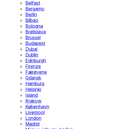
Belfast
Bergamo
Berlin
Bilbao
Bologna
Bratislava
Brüssel
Budapest
Dubai
Dublin
Edinburgh
Firenze
Færøyene
Gdansk
Hamburg
Helsinki
Island
Krakow
København
Liverpool
London
Madrid