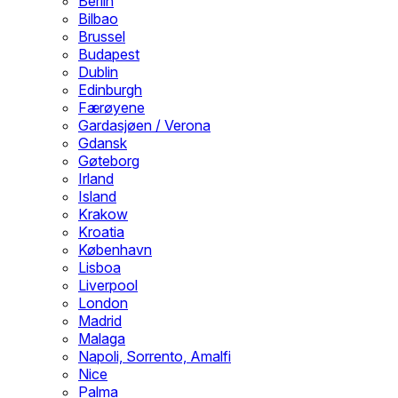
Berlin
Bilbao
Brussel
Budapest
Dublin
Edinburgh
Færøyene
Gardasjøen / Verona
Gdansk
Gøteborg
Irland
Island
Krakow
Kroatia
København
Lisboa
Liverpool
London
Madrid
Malaga
Napoli, Sorrento, Amalfi
Nice
Palma