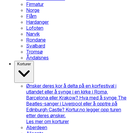
Firmatur
Norge
Flåm
Hardanger
Lofoten
Narvik
Rondane
Svalbard
Tromsø
Åndalsnes
Korturer
Ønsker deres kor å delta på en korfestival i
utlandet eller å synge i en kirke i Roma,
Barcelona eller Krakow? Hva med å synge The
Beatles-sanger i Liverpool eller å opptre på
Edinburgh Castle? Kortur.no legger opp turen
etter deres ønsker.
Les mer om korturer
Aberdeen