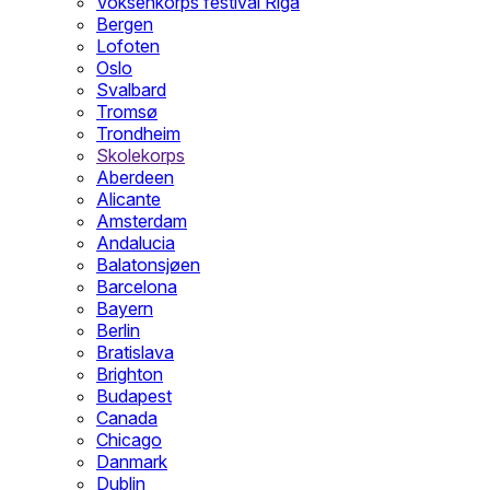
Voksenkorps festival Riga
Bergen
Lofoten
Oslo
Svalbard
Tromsø
Trondheim
Skolekorps
Aberdeen
Alicante
Amsterdam
Andalucia
Balatonsjøen
Barcelona
Bayern
Berlin
Bratislava
Brighton
Budapest
Canada
Chicago
Danmark
Dublin