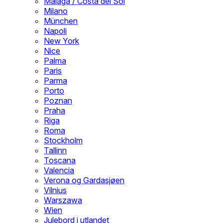
Malaga / Costa del Sol
Milano
München
Napoli
New York
Nice
Palma
Paris
Parma
Porto
Poznan
Praha
Riga
Roma
Stockholm
Tallinn
Toscana
Valencia
Verona og Gardasjøen
Vilnius
Warszawa
Wien
Julebord i utlandet