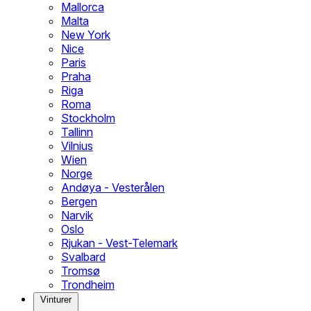
Mallorca
Malta
New York
Nice
Paris
Praha
Riga
Roma
Stockholm
Tallinn
Vilnius
Wien
Norge
Andøya - Vesterålen
Bergen
Narvik
Oslo
Rjukan - Vest-Telemark
Svalbard
Tromsø
Trondheim
Vinturer