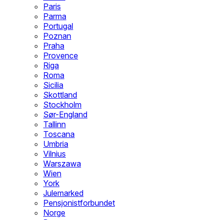
Paris
Parma
Portugal
Poznan
Praha
Provence
Riga
Roma
Sicilia
Skottland
Stockholm
Sør-England
Tallinn
Toscana
Umbria
Vilnius
Warszawa
Wien
York
Julemarked
Pensjonistforbundet
Norge