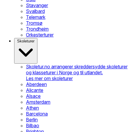
Stavanger
Svalbard
Telemark
Tromsø
Trondheim
Orkesterturer
Skoleturer
Skoletur.no arrangerer skreddersydde skoleturer
og klasseturer i Norge og til utlandet.
Les mer om skoleturer
Aberdeen
Alicante
Alsace
Amsterdam
Athen
Barcelona
Berlin
Bilbao
Brighton