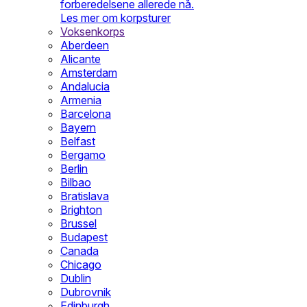
forberedelsene allerede nå.
Les mer om korpsturer
Voksenkorps
Aberdeen
Alicante
Amsterdam
Andalucia
Armenia
Barcelona
Bayern
Belfast
Bergamo
Berlin
Bilbao
Bratislava
Brighton
Brussel
Budapest
Canada
Chicago
Dublin
Dubrovnik
Edinburgh