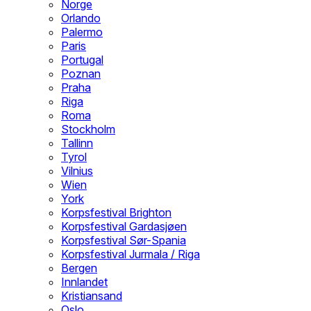
Norge
Orlando
Palermo
Paris
Portugal
Poznan
Praha
Riga
Roma
Stockholm
Tallinn
Tyrol
Vilnius
Wien
York
Korpsfestival Brighton
Korpsfestival Gardasjøen
Korpsfestival Sør-Spania
Korpsfestival Jurmala / Riga
Bergen
Innlandet
Kristiansand
Oslo