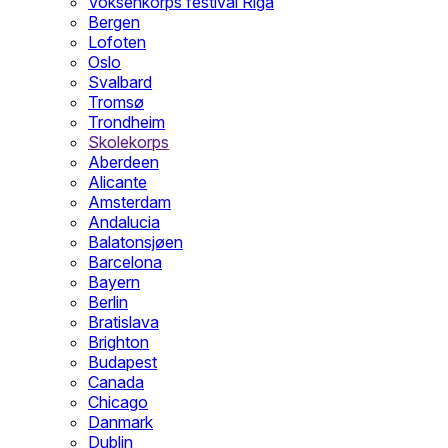
Voksenkorps festival Riga
Bergen
Lofoten
Oslo
Svalbard
Tromsø
Trondheim
Skolekorps
Aberdeen
Alicante
Amsterdam
Andalucia
Balatonsjøen
Barcelona
Bayern
Berlin
Bratislava
Brighton
Budapest
Canada
Chicago
Danmark
Dublin