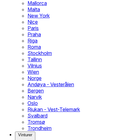
Mallorca
Malta
New York
Nice
Paris
Praha
Riga
Roma
Stockholm
Tallinn
Vilnius
Wien
Norge
Andøya - Vesterålen
Bergen
Narvik
Oslo
Rjukan - Vest-Telemark
Svalbard
Tromsø
Trondheim
Vinturer