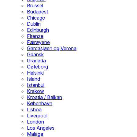
Brussel
Budapest
Chicago
Dublin
Edinburgh
Firenze
Færøyene
Gardasjøen og Verona
Gdansk
Granada
Gøteborg
Helsinki
Island
Istanbul
Krakow
Kroatia / Balkan
København
Lisboa
Liverpool
London
Los Angeles
Malaga