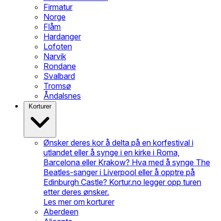
Firmatur
Norge
Flåm
Hardanger
Lofoten
Narvik
Rondane
Svalbard
Tromsø
Åndalsnes
Korturer
Ønsker deres kor å delta på en korfestival i
utlandet eller å synge i en kirke i Roma,
Barcelona eller Krakow? Hva med å synge The
Beatles-sanger i Liverpool eller å opptre på
Edinburgh Castle? Kortur.no legger opp turen
etter deres ønsker.
Les mer om korturer
Aberdeen