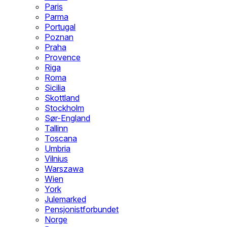
Paris
Parma
Portugal
Poznan
Praha
Provence
Riga
Roma
Sicilia
Skottland
Stockholm
Sør-England
Tallinn
Toscana
Umbria
Vilnius
Warszawa
Wien
York
Julemarked
Pensjonistforbundet
Norge