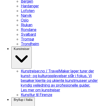
Bergen
Hardanger
Lofoten
Narvik
Oslo
Rjukan
Rondane
Svalbard
Tromsø
Trondheim
Kunstreiser
Kunstreiser.no / TravelMaker lager turer der
kunst- og kulturopplevelser står i fokus. Vi
besøker kjente og ukjente kunstmuseer under
kyndig veiledning av profesjonelle guider.
Les mer om kunstreiser
Kunsttur til Firenze
Bryllup i Italia