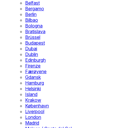
Belfast
Bergamo
Berlin
Bilbao
Bologna
Bratislava
Brüssel
Budapest
Dubai
Dublin
Edinburgh
Firenze
Færøyene
Gdansk
Hamburg
Helsinki
Island
Krakow
København
Liverpool
London
Madrid