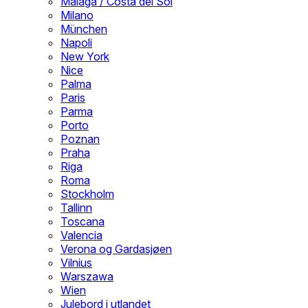
Malaga / Costa del Sol
Milano
München
Napoli
New York
Nice
Palma
Paris
Parma
Porto
Poznan
Praha
Riga
Roma
Stockholm
Tallinn
Toscana
Valencia
Verona og Gardasjøen
Vilnius
Warszawa
Wien
Julebord i utlandet