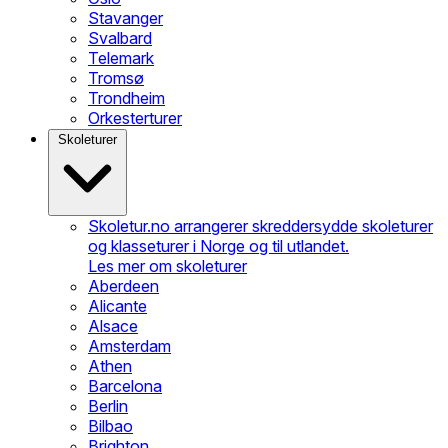
Stavanger
Svalbard
Telemark
Tromsø
Trondheim
Orkesterturer
Skoleturer
Skoletur.no arrangerer skreddersydde skoleturer
og klasseturer i Norge og til utlandet.
Les mer om skoleturer
Aberdeen
Alicante
Alsace
Amsterdam
Athen
Barcelona
Berlin
Bilbao
Brighton