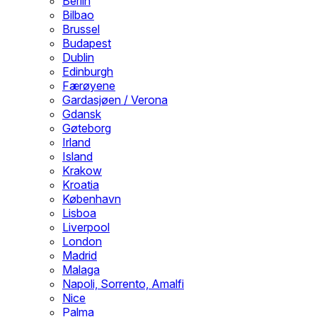
Berlin
Bilbao
Brussel
Budapest
Dublin
Edinburgh
Færøyene
Gardasjøen / Verona
Gdansk
Gøteborg
Irland
Island
Krakow
Kroatia
København
Lisboa
Liverpool
London
Madrid
Malaga
Napoli, Sorrento, Amalfi
Nice
Palma