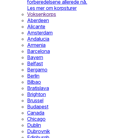
forberedelsene allerede nå.
Les mer om korpsturer
Voksenkorps
Aberdeen
Alicante
Amsterdam
Andalucia
Armenia
Barcelona
Bayern
Belfast
Bergamo
Berlin
Bilbao
Bratislava
Brighton
Brussel
Budapest
Canada
Chicago
Dublin
Dubrovnik
Edinburgh