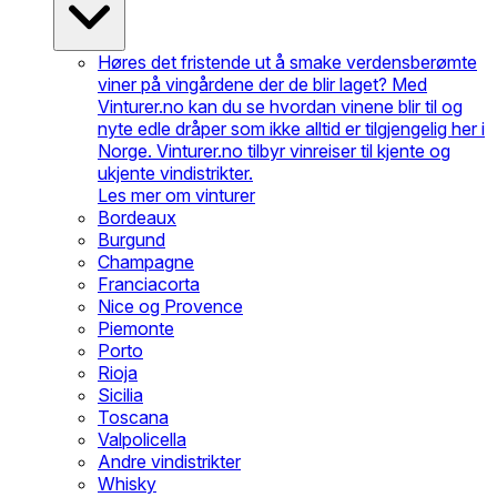
Høres det fristende ut å smake verdensberømte
viner på vingårdene der de blir laget? Med
Vinturer.no kan du se hvordan vinene blir til og
nyte edle dråper som ikke alltid er tilgjengelig her i
Norge. Vinturer.no tilbyr vinreiser til kjente og
ukjente vindistrikter.
Les mer om vinturer
Bordeaux
Burgund
Champagne
Franciacorta
Nice og Provence
Piemonte
Porto
Rioja
Sicilia
Toscana
Valpolicella
Andre vindistrikter
Whisky