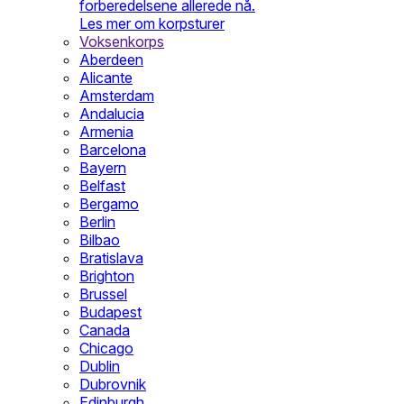
forberedelsene allerede nå.
Les mer om korpsturer
Voksenkorps
Aberdeen
Alicante
Amsterdam
Andalucia
Armenia
Barcelona
Bayern
Belfast
Bergamo
Berlin
Bilbao
Bratislava
Brighton
Brussel
Budapest
Canada
Chicago
Dublin
Dubrovnik
Edinburgh