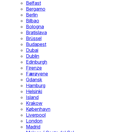
Belfast
Bergamo
Berlin
Bilbao
Bologna
Bratislava
Brüssel
Budapest
Dubai
Dublin
Edinburgh
Firenze
Færøyene
Gdansk
Hamburg
Helsinki
Island
Krakow
København
Liverpool
London
Madrid