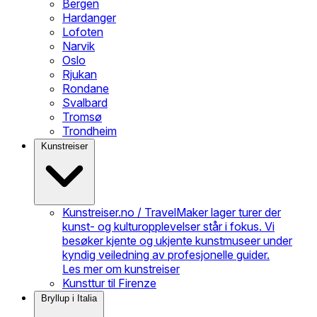
Bergen
Hardanger
Lofoten
Narvik
Oslo
Rjukan
Rondane
Svalbard
Tromsø
Trondheim
Kunstreiser
Kunstreiser.no / TravelMaker lager turer der
kunst- og kulturopplevelser står i fokus. Vi
besøker kjente og ukjente kunstmuseer under
kyndig veiledning av profesjonelle guider.
Les mer om kunstreiser
Kunsttur til Firenze
Bryllup i Italia