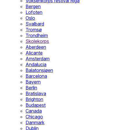
Voksenkorps festival Riga
Bergen
Lofoten
Oslo
Svalbard
Tromsø
Trondheim
Skolekorps
Aberdeen
Alicante
Amsterdam
Andalucia
Balatonsjøen
Barcelona
Bayern
Berlin
Bratislava
Brighton
Budapest
Canada
Chicago
Danmark
Dublin