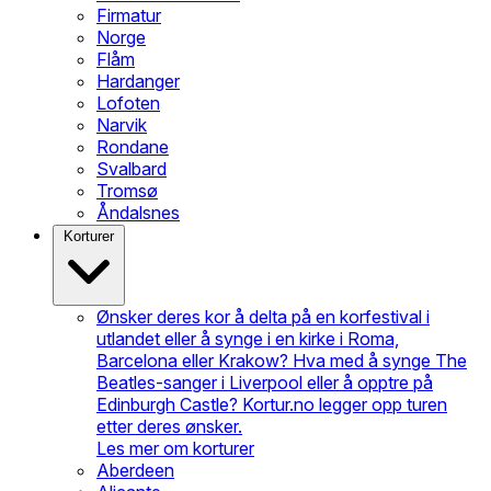
Firmatur
Norge
Flåm
Hardanger
Lofoten
Narvik
Rondane
Svalbard
Tromsø
Åndalsnes
Korturer
Ønsker deres kor å delta på en korfestival i
utlandet eller å synge i en kirke i Roma,
Barcelona eller Krakow? Hva med å synge The
Beatles-sanger i Liverpool eller å opptre på
Edinburgh Castle? Kortur.no legger opp turen
etter deres ønsker.
Les mer om korturer
Aberdeen