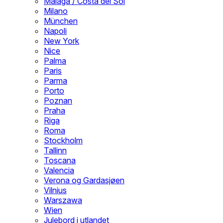
Malaga / Costa del Sol
Milano
München
Napoli
New York
Nice
Palma
Paris
Parma
Porto
Poznan
Praha
Riga
Roma
Stockholm
Tallinn
Toscana
Valencia
Verona og Gardasjøen
Vilnius
Warszawa
Wien
Julebord i utlandet