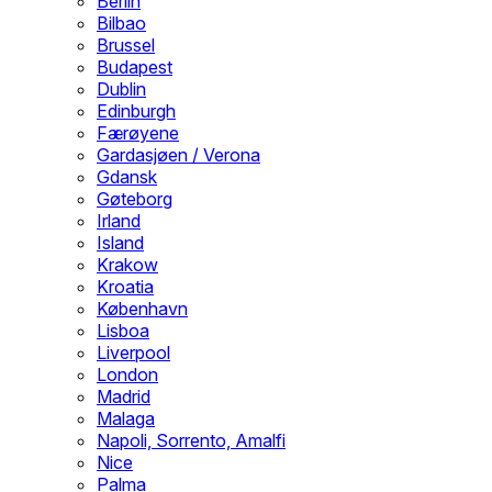
Berlin
Bilbao
Brussel
Budapest
Dublin
Edinburgh
Færøyene
Gardasjøen / Verona
Gdansk
Gøteborg
Irland
Island
Krakow
Kroatia
København
Lisboa
Liverpool
London
Madrid
Malaga
Napoli, Sorrento, Amalfi
Nice
Palma