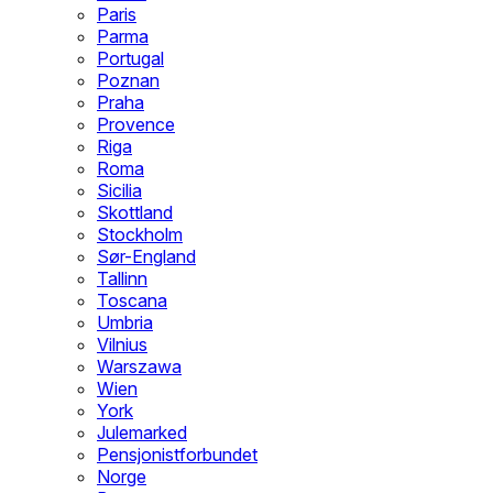
Paris
Parma
Portugal
Poznan
Praha
Provence
Riga
Roma
Sicilia
Skottland
Stockholm
Sør-England
Tallinn
Toscana
Umbria
Vilnius
Warszawa
Wien
York
Julemarked
Pensjonistforbundet
Norge