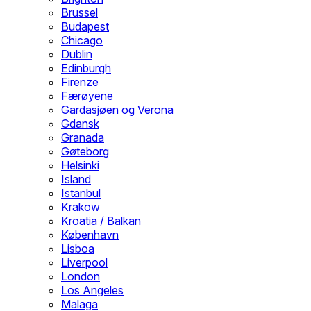
Brussel
Budapest
Chicago
Dublin
Edinburgh
Firenze
Færøyene
Gardasjøen og Verona
Gdansk
Granada
Gøteborg
Helsinki
Island
Istanbul
Krakow
Kroatia / Balkan
København
Lisboa
Liverpool
London
Los Angeles
Malaga