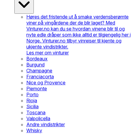
Høres det fristende ut å smake verdensberømte
viner på vingårdene der de blir laget? Med
Vinturer.no kan du se hvordan vinene blir til og
nyte edle dråper som ikke alltid er tilgjengelig her i
Norge. Vinturer.no tilbyr vinreiser til kjente og
ukjente vindistrikter.
Les mer om vinturer
Bordeaux
Burgund
Champagne
Franciacorta
Nice og Provence
Piemonte
Porto
Rioja
Sicilia
Toscana
Valpolicella
Andre vindistrikter
Whisky