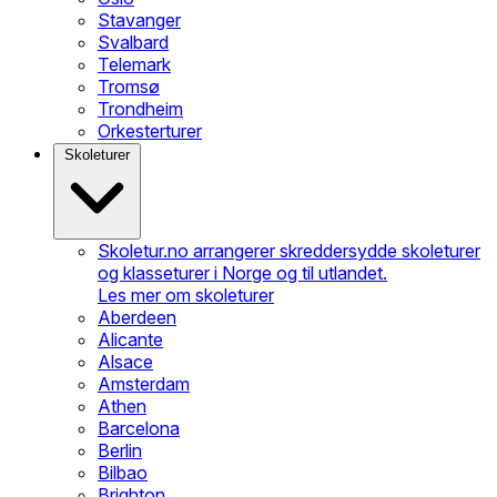
Stavanger
Svalbard
Telemark
Tromsø
Trondheim
Orkesterturer
Skoleturer
Skoletur.no arrangerer skreddersydde skoleturer
og klasseturer i Norge og til utlandet.
Les mer om skoleturer
Aberdeen
Alicante
Alsace
Amsterdam
Athen
Barcelona
Berlin
Bilbao
Brighton