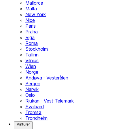
Mallorca
Malta
New York
Nice
Paris
Praha
Riga
Roma
Stockholm
Tallinn
Vilnius
Wien
Norge
Andøya - Vesterålen
Bergen
Narvik
Oslo
Rjukan - Vest-Telemark
Svalbard
Tromsø
Trondheim
Vinturer