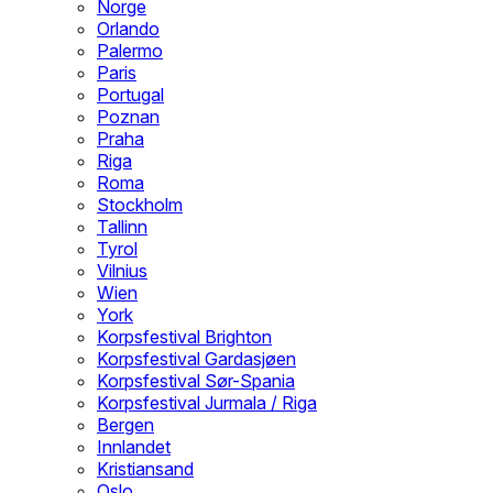
Norge
Orlando
Palermo
Paris
Portugal
Poznan
Praha
Riga
Roma
Stockholm
Tallinn
Tyrol
Vilnius
Wien
York
Korpsfestival Brighton
Korpsfestival Gardasjøen
Korpsfestival Sør-Spania
Korpsfestival Jurmala / Riga
Bergen
Innlandet
Kristiansand
Oslo