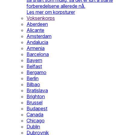
så snart som mulig, så det er lurt å starte
forberedelsene allerede nå.
Les mer om korpsturer
Voksenkorps
Aberdeen
Alicante
Amsterdam
Andalucia
Armenia
Barcelona
Bayern
Belfast
Bergamo
Berlin
Bilbao
Bratislava
Brighton
Brussel
Budapest
Canada
Chicago
Dublin
Dubrovnik