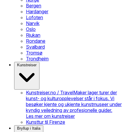
Bergen
Hardanger
Lofoten
Narvik
Oslo
Rjukan
Rondane
Svalbard
Tromsø
Trondheim
Kunstreiser
Kunstreiser.no / TravelMaker lager turer der
kunst- og kulturopplevelser står i fokus. Vi
besøker kjente og ukjente kunstmuseer under
kyndig veiledning av profesjonelle guider.
Les mer om kunstreiser
Kunsttur til Firenze
Bryllup i Italia