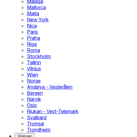
Malaga
Mallorca
Malta
New York
Nice
Paris
Praha
Riga
Roma
Stockholm
Tallinn
Vilnius
Wien
Norge
Andøya - Vesterålen
Bergen
Narvik
Oslo
Rjukan - Vest-Telemark
Svalbard
Tromsø
Trondheim
Vinturer