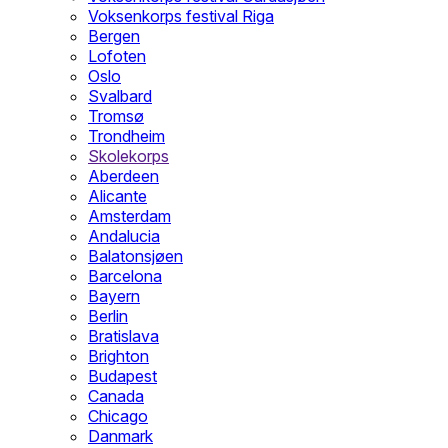
Voksenkorps festival Riga
Bergen
Lofoten
Oslo
Svalbard
Tromsø
Trondheim
Skolekorps
Aberdeen
Alicante
Amsterdam
Andalucia
Balatonsjøen
Barcelona
Bayern
Berlin
Bratislava
Brighton
Budapest
Canada
Chicago
Danmark