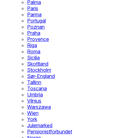
Palma
Paris
Parma
Portugal
Poznan
Praha
Provence
Riga
Roma
Sicilia
Skottland
Stockholm
Sør-England
Tallinn
Toscana
Umbria
Vilnius
Warszawa
Wien
York
Julemarked
Pensjonistforbundet
Norge