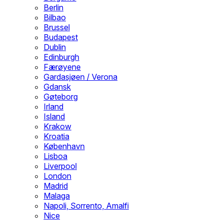
Berlin
Bilbao
Brussel
Budapest
Dublin
Edinburgh
Færøyene
Gardasjøen / Verona
Gdansk
Gøteborg
Irland
Island
Krakow
Kroatia
København
Lisboa
Liverpool
London
Madrid
Malaga
Napoli, Sorrento, Amalfi
Nice