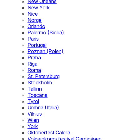
New Orleans
New York
Nice
Norge
Orlando
Palermo (Sicilia)
Paris
Portugal
Poznan (Polen)
Praha
Riga
Roma
St. Petersburg
Stockholm
Tallinn
Toscana
Tyrol
Umbria (Italia)
Vilnius
Wien
York
Oktoberfest Calella
Voksenkorps festival Gardasjøen