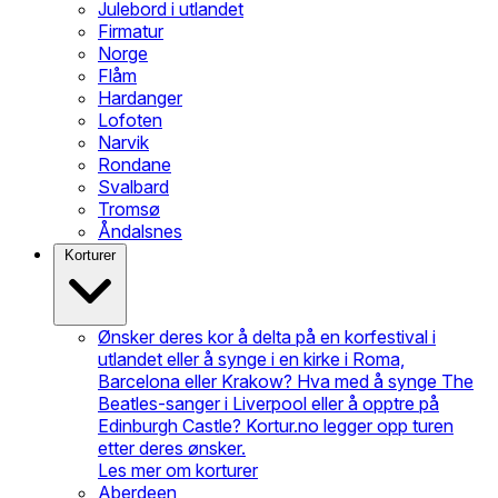
Julebord i utlandet
Firmatur
Norge
Flåm
Hardanger
Lofoten
Narvik
Rondane
Svalbard
Tromsø
Åndalsnes
Korturer
Ønsker deres kor å delta på en korfestival i
utlandet eller å synge i en kirke i Roma,
Barcelona eller Krakow? Hva med å synge The
Beatles-sanger i Liverpool eller å opptre på
Edinburgh Castle? Kortur.no legger opp turen
etter deres ønsker.
Les mer om korturer
Aberdeen