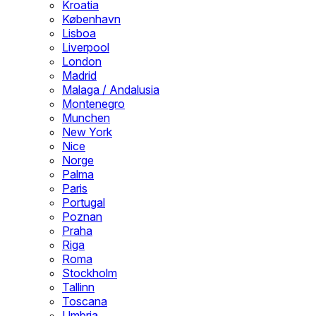
Kroatia
København
Lisboa
Liverpool
London
Madrid
Malaga / Andalusia
Montenegro
Munchen
New York
Nice
Norge
Palma
Paris
Portugal
Poznan
Praha
Riga
Roma
Stockholm
Tallinn
Toscana
Umbria