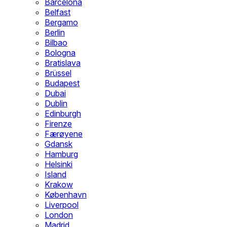
Barcelona
Belfast
Bergamo
Berlin
Bilbao
Bologna
Bratislava
Brüssel
Budapest
Dubai
Dublin
Edinburgh
Firenze
Færøyene
Gdansk
Hamburg
Helsinki
Island
Krakow
København
Liverpool
London
Madrid