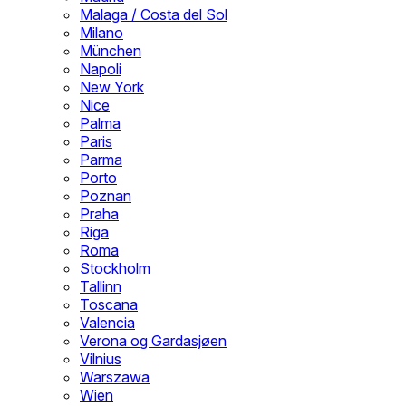
Malaga / Costa del Sol
Milano
München
Napoli
New York
Nice
Palma
Paris
Parma
Porto
Poznan
Praha
Riga
Roma
Stockholm
Tallinn
Toscana
Valencia
Verona og Gardasjøen
Vilnius
Warszawa
Wien