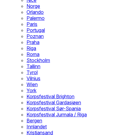
Nice
Norge
Orlando
Palermo
Paris
Portugal
Poznan
Praha
Riga
Roma
Stockholm
Tallinn
Tyrol
Vilnius
Wien
York
Korpsfestival Brighton
Korpsfestival Gardasjøen
Korpsfestival Sør-Spania
Korpsfestival Jurmala / Riga
Bergen
Innlandet
Kristiansand