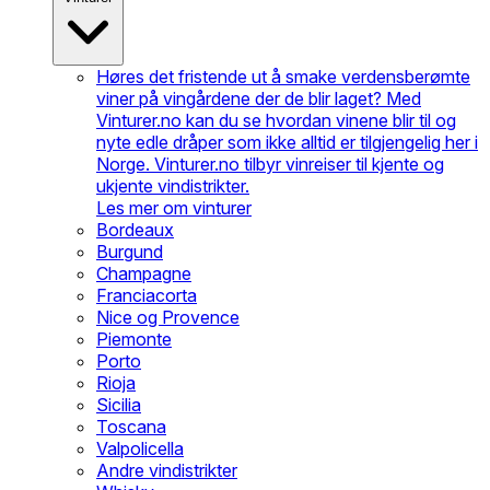
Høres det fristende ut å smake verdensberømte
viner på vingårdene der de blir laget? Med
Vinturer.no kan du se hvordan vinene blir til og
nyte edle dråper som ikke alltid er tilgjengelig her i
Norge. Vinturer.no tilbyr vinreiser til kjente og
ukjente vindistrikter.
Les mer om vinturer
Bordeaux
Burgund
Champagne
Franciacorta
Nice og Provence
Piemonte
Porto
Rioja
Sicilia
Toscana
Valpolicella
Andre vindistrikter