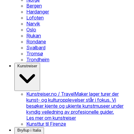
Bergen
Hardanger
Lofoten
Narvik
Oslo
Rjukan
Rondane
Svalbard
Tromsø
Trondheim
Kunstreiser
Kunstreiser.no / TravelMaker lager turer der
kunst- og kulturopplevelser står i fokus. Vi
besøker kjente og ukjente kunstmuseer under
kyndig veiledning av profesjonelle guider.
Les mer om kunstreiser
Kunsttur til Firenze
Bryllup i Italia