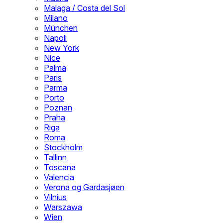
Malaga / Costa del Sol
Milano
München
Napoli
New York
Nice
Palma
Paris
Parma
Porto
Poznan
Praha
Riga
Roma
Stockholm
Tallinn
Toscana
Valencia
Verona og Gardasjøen
Vilnius
Warszawa
Wien