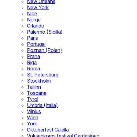
New Orleans
New York
Nice
Norge
Orlando
Palermo (Sicilia)
Paris
Portugal
Poznan (Polen)
Praha
Riga
Roma
St. Petersburg
Stockholm
Tallinn
Toscana
Tyrol
Umbria (Italia)
Vilnius
Wien
York
Oktoberfest Calella
Voksenkorps festival Gardasjøen