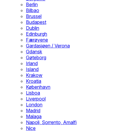
Berlin
Bilbao
Brussel
Budapest
Dublin
Edinburgh
Færøyene
Gardasjøen / Verona
Gdansk
Gøteborg
Irland
Island
Krakow
Kroatia
København
Lisboa
Liverpool
London
Madrid
Malaga
Napoli, Sorrento, Amalfi
Nice