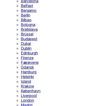
Barcelona
Belfast
Bergamo
Berlin
Bilbao
Bologna
Bratislava
Brüssel
Budapest
Dubai
Dublin
Edinburgh
Firenze
Færøyene
Gdansk
Hamburg
Helsinki
Island
Krakow
København
Liverpool
London
Madrid