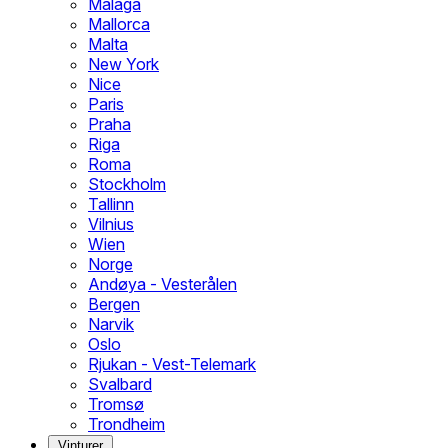
Malaga
Mallorca
Malta
New York
Nice
Paris
Praha
Riga
Roma
Stockholm
Tallinn
Vilnius
Wien
Norge
Andøya - Vesterålen
Bergen
Narvik
Oslo
Rjukan - Vest-Telemark
Svalbard
Tromsø
Trondheim
Vinturer