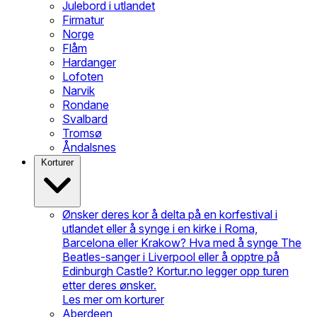
Julebord i utlandet
Firmatur
Norge
Flåm
Hardanger
Lofoten
Narvik
Rondane
Svalbard
Tromsø
Åndalsnes
Korturer
Ønsker deres kor å delta på en korfestival i
utlandet eller å synge i en kirke i Roma,
Barcelona eller Krakow? Hva med å synge The
Beatles-sanger i Liverpool eller å opptre på
Edinburgh Castle? Kortur.no legger opp turen
etter deres ønsker.
Les mer om korturer
Aberdeen