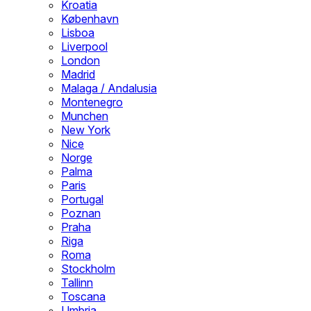
Kroatia
København
Lisboa
Liverpool
London
Madrid
Malaga / Andalusia
Montenegro
Munchen
New York
Nice
Norge
Palma
Paris
Portugal
Poznan
Praha
Riga
Roma
Stockholm
Tallinn
Toscana
Umbria