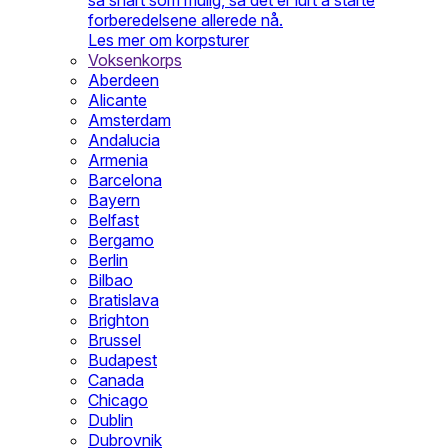
så snart som mulig, så det er lurt å starte
forberedelsene allerede nå.
Les mer om korpsturer
Voksenkorps
Aberdeen
Alicante
Amsterdam
Andalucia
Armenia
Barcelona
Bayern
Belfast
Bergamo
Berlin
Bilbao
Bratislava
Brighton
Brussel
Budapest
Canada
Chicago
Dublin
Dubrovnik