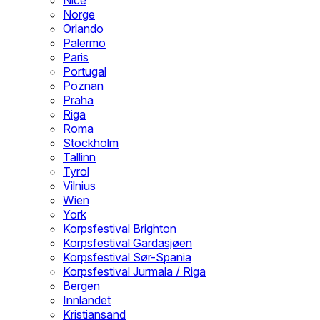
Nice
Norge
Orlando
Palermo
Paris
Portugal
Poznan
Praha
Riga
Roma
Stockholm
Tallinn
Tyrol
Vilnius
Wien
York
Korpsfestival Brighton
Korpsfestival Gardasjøen
Korpsfestival Sør-Spania
Korpsfestival Jurmala / Riga
Bergen
Innlandet
Kristiansand