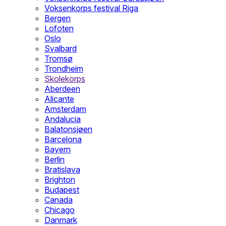
Voksenkorps festival Riga
Bergen
Lofoten
Oslo
Svalbard
Tromsø
Trondheim
Skolekorps
Aberdeen
Alicante
Amsterdam
Andalucia
Balatonsjøen
Barcelona
Bayern
Berlin
Bratislava
Brighton
Budapest
Canada
Chicago
Danmark