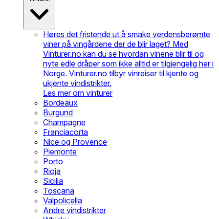
Høres det fristende ut å smake verdensberømte
viner på vingårdene der de blir laget? Med
Vinturer.no kan du se hvordan vinene blir til og
nyte edle dråper som ikke alltid er tilgjengelig her i
Norge. Vinturer.no tilbyr vinreiser til kjente og
ukjente vindistrikter.
Les mer om vinturer
Bordeaux
Burgund
Champagne
Franciacorta
Nice og Provence
Piemonte
Porto
Rioja
Sicilia
Toscana
Valpolicella
Andre vindistrikter