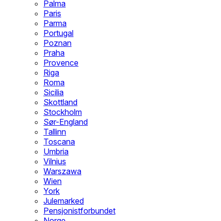
Palma
Paris
Parma
Portugal
Poznan
Praha
Provence
Riga
Roma
Sicilia
Skottland
Stockholm
Sør-England
Tallinn
Toscana
Umbria
Vilnius
Warszawa
Wien
York
Julemarked
Pensjonistforbundet
Norge