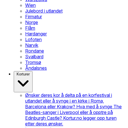
Wien
Julebord i utlandet
Firmatur
Norge
Flåm
Hardanger
Lofoten
Narvik
Rondane
Svalbard
Tromsø
Åndalsnes
Korturer
Ønsker deres kor å delta på en korfestival i
utlandet eller å synge i en kirke i Roma,
Barcelona eller Krakow? Hva med å synge The
Beatles-sanger i Liverpool eller å opptre på
Edinburgh Castle? Kortur.no legger opp turen
etter deres ønsker.