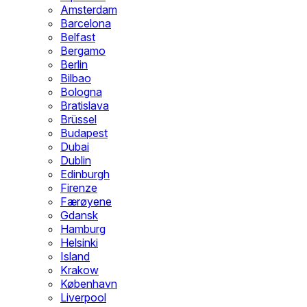
Amsterdam
Barcelona
Belfast
Bergamo
Berlin
Bilbao
Bologna
Bratislava
Brüssel
Budapest
Dubai
Dublin
Edinburgh
Firenze
Færøyene
Gdansk
Hamburg
Helsinki
Island
Krakow
København
Liverpool