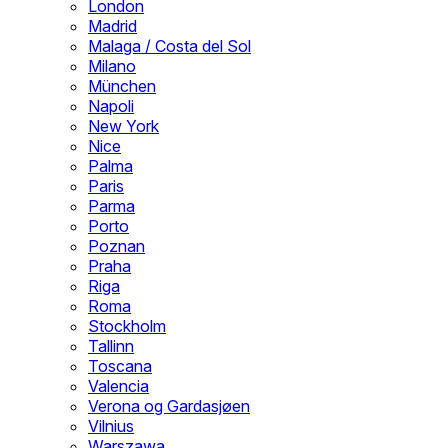
London
Madrid
Malaga / Costa del Sol
Milano
München
Napoli
New York
Nice
Palma
Paris
Parma
Porto
Poznan
Praha
Riga
Roma
Stockholm
Tallinn
Toscana
Valencia
Verona og Gardasjøen
Vilnius
Warszawa