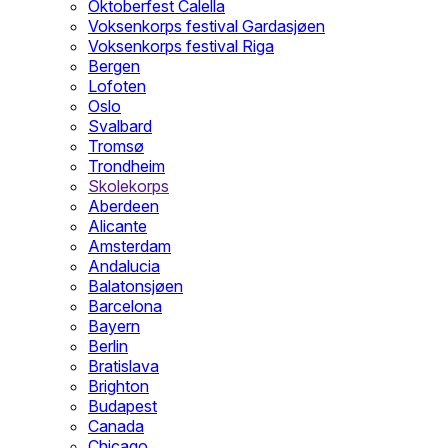
Oktoberfest Calella
Voksenkorps festival Gardasjøen
Voksenkorps festival Riga
Bergen
Lofoten
Oslo
Svalbard
Tromsø
Trondheim
Skolekorps
Aberdeen
Alicante
Amsterdam
Andalucia
Balatonsjøen
Barcelona
Bayern
Berlin
Bratislava
Brighton
Budapest
Canada
Chicago