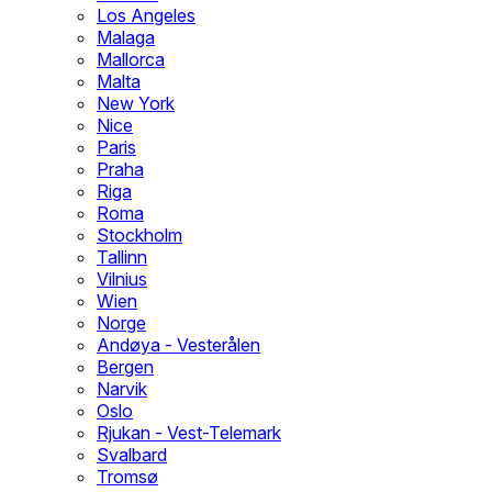
Los Angeles
Malaga
Mallorca
Malta
New York
Nice
Paris
Praha
Riga
Roma
Stockholm
Tallinn
Vilnius
Wien
Norge
Andøya - Vesterålen
Bergen
Narvik
Oslo
Rjukan - Vest-Telemark
Svalbard
Tromsø