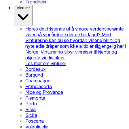
Trondheim
Vinturer
Høres det fristende ut å smake verdensberømte
viner på vingårdene der de blir laget? Med
Vinturer.no kan du se hvordan vinene blir til og
nyte edle dråper som ikke alltid er tilgjengelig her i
Norge. Vinturer.no tilbyr vinreiser til kjente og
ukjente vindistrikter.
Les mer om vinturer
Bordeaux
Burgund
Champagne
Franciacorta
Nice og Provence
Piemonte
Porto
Rioja
Sicilia
Toscana
Valpolicella