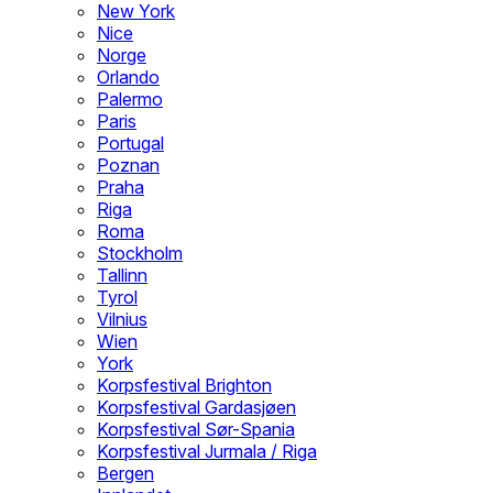
New York
Nice
Norge
Orlando
Palermo
Paris
Portugal
Poznan
Praha
Riga
Roma
Stockholm
Tallinn
Tyrol
Vilnius
Wien
York
Korpsfestival Brighton
Korpsfestival Gardasjøen
Korpsfestival Sør-Spania
Korpsfestival Jurmala / Riga
Bergen