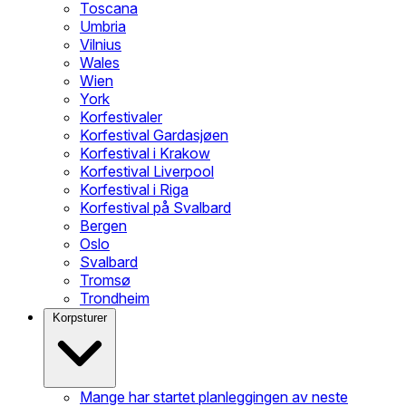
Toscana
Umbria
Vilnius
Wales
Wien
York
Korfestivaler
Korfestival Gardasjøen
Korfestival i Krakow
Korfestival Liverpool
Korfestival i Riga
Korfestival på Svalbard
Bergen
Oslo
Svalbard
Tromsø
Trondheim
Korpsturer
Mange har startet planleggingen av neste