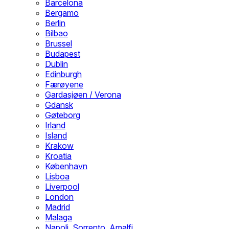
Barcelona
Bergamo
Berlin
Bilbao
Brussel
Budapest
Dublin
Edinburgh
Færøyene
Gardasjøen / Verona
Gdansk
Gøteborg
Irland
Island
Krakow
Kroatia
København
Lisboa
Liverpool
London
Madrid
Malaga
Napoli, Sorrento, Amalfi