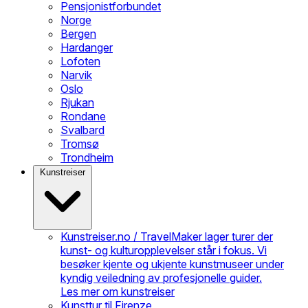
Pensjonistforbundet
Norge
Bergen
Hardanger
Lofoten
Narvik
Oslo
Rjukan
Rondane
Svalbard
Tromsø
Trondheim
Kunstreiser
Kunstreiser.no / TravelMaker lager turer der
kunst- og kulturopplevelser står i fokus. Vi
besøker kjente og ukjente kunstmuseer under
kyndig veiledning av profesjonelle guider.
Les mer om kunstreiser
Kunsttur til Firenze