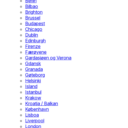
Berlin
Bilbao
Brighton
Brussel
Budapest
Chicago
Dublin
Edinburgh
Firenze
Færøyene
Gardasjøen og Verona
Gdansk
Granada
Gøteborg
Helsinki
Island
Istanbul
Krakow
Kroatia / Balkan
København
Lisboa
Liverpool
London