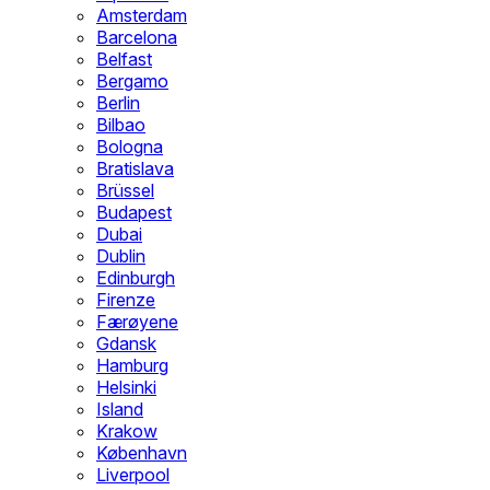
Amsterdam
Barcelona
Belfast
Bergamo
Berlin
Bilbao
Bologna
Bratislava
Brüssel
Budapest
Dubai
Dublin
Edinburgh
Firenze
Færøyene
Gdansk
Hamburg
Helsinki
Island
Krakow
København
Liverpool