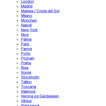
London
Madrid
Malaga / Costa del Sol
Milano
München
Napoli
New York
Nice
Palma
Paris
Parma
Porto
Poznan
Praha
Riga
Roma
Stockholm
Tallinn
Toscana
Valencia
Verona og Gardasjøen
Vilnius
Warszawa