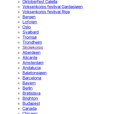
Oktoberfest Calella
Voksenkorps festival Gardasjøen
Voksenkorps festival Riga
Bergen
Lofoten
Oslo
Svalbard
Tromsø
Trondheim
Skolekorps
Aberdeen
Alicante
Amsterdam
Andalucia
Balatonsjøen
Barcelona
Bayern
Berlin
Bratislava
Brighton
Budapest
Canada
Chicago