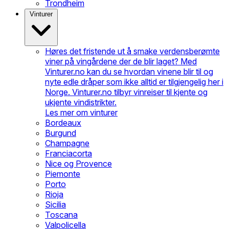
Trondheim
Vinturer
Høres det fristende ut å smake verdensberømte
viner på vingårdene der de blir laget? Med
Vinturer.no kan du se hvordan vinene blir til og
nyte edle dråper som ikke alltid er tilgjengelig her i
Norge. Vinturer.no tilbyr vinreiser til kjente og
ukjente vindistrikter.
Les mer om vinturer
Bordeaux
Burgund
Champagne
Franciacorta
Nice og Provence
Piemonte
Porto
Rioja
Sicilia
Toscana
Valpolicella