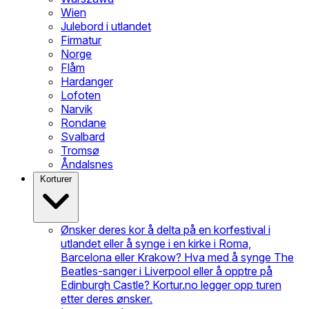
Wien
Julebord i utlandet
Firmatur
Norge
Flåm
Hardanger
Lofoten
Narvik
Rondane
Svalbard
Tromsø
Åndalsnes
Korturer
Ønsker deres kor å delta på en korfestival i
utlandet eller å synge i en kirke i Roma,
Barcelona eller Krakow? Hva med å synge The
Beatles-sanger i Liverpool eller å opptre på
Edinburgh Castle? Kortur.no legger opp turen
etter deres ønsker.