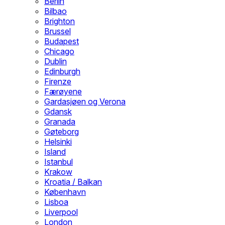
Berlin
Bilbao
Brighton
Brussel
Budapest
Chicago
Dublin
Edinburgh
Firenze
Færøyene
Gardasjøen og Verona
Gdansk
Granada
Gøteborg
Helsinki
Island
Istanbul
Krakow
Kroatia / Balkan
København
Lisboa
Liverpool
London