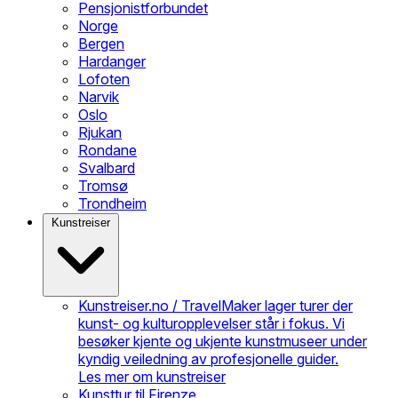
Pensjonistforbundet
Norge
Bergen
Hardanger
Lofoten
Narvik
Oslo
Rjukan
Rondane
Svalbard
Tromsø
Trondheim
Kunstreiser
Kunstreiser.no / TravelMaker lager turer der
kunst- og kulturopplevelser står i fokus. Vi
besøker kjente og ukjente kunstmuseer under
kyndig veiledning av profesjonelle guider.
Les mer om kunstreiser
Kunsttur til Firenze