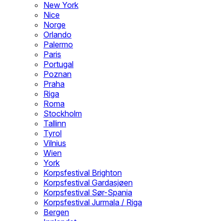
New York
Nice
Norge
Orlando
Palermo
Paris
Portugal
Poznan
Praha
Riga
Roma
Stockholm
Tallinn
Tyrol
Vilnius
Wien
York
Korpsfestival Brighton
Korpsfestival Gardasjøen
Korpsfestival Sør-Spania
Korpsfestival Jurmala / Riga
Bergen