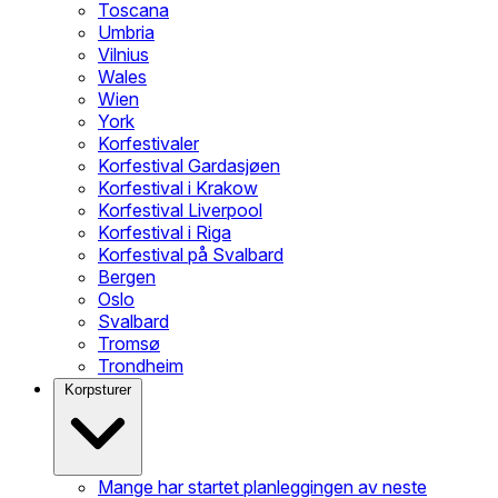
Toscana
Umbria
Vilnius
Wales
Wien
York
Korfestivaler
Korfestival Gardasjøen
Korfestival i Krakow
Korfestival Liverpool
Korfestival i Riga
Korfestival på Svalbard
Bergen
Oslo
Svalbard
Tromsø
Trondheim
Korpsturer
Mange har startet planleggingen av neste