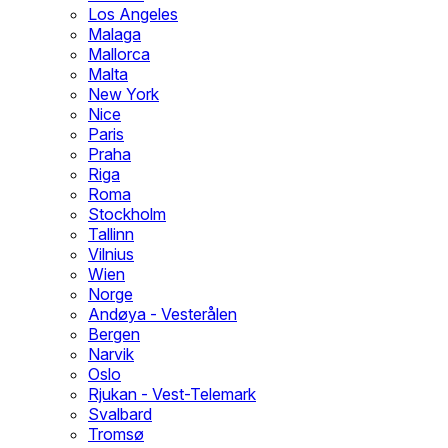
Los Angeles
Malaga
Mallorca
Malta
New York
Nice
Paris
Praha
Riga
Roma
Stockholm
Tallinn
Vilnius
Wien
Norge
Andøya - Vesterålen
Bergen
Narvik
Oslo
Rjukan - Vest-Telemark
Svalbard
Tromsø