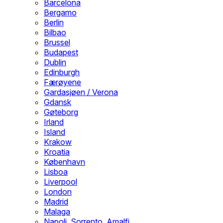
Barcelona
Bergamo
Berlin
Bilbao
Brussel
Budapest
Dublin
Edinburgh
Færøyene
Gardasjøen / Verona
Gdansk
Gøteborg
Irland
Island
Krakow
Kroatia
København
Lisboa
Liverpool
London
Madrid
Malaga
Napoli, Sorrento, Amalfi