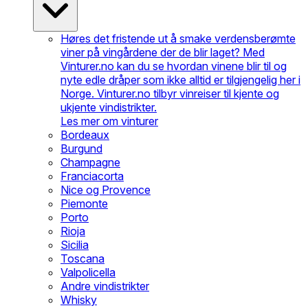
Høres det fristende ut å smake verdensberømte
viner på vingårdene der de blir laget? Med
Vinturer.no kan du se hvordan vinene blir til og
nyte edle dråper som ikke alltid er tilgjengelig her i
Norge. Vinturer.no tilbyr vinreiser til kjente og
ukjente vindistrikter.
Les mer om vinturer
Bordeaux
Burgund
Champagne
Franciacorta
Nice og Provence
Piemonte
Porto
Rioja
Sicilia
Toscana
Valpolicella
Andre vindistrikter
Whisky