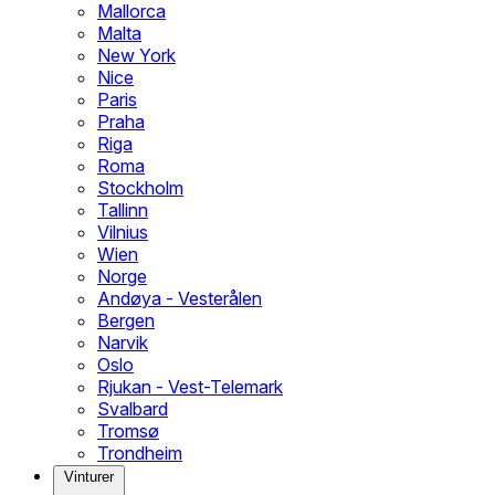
Mallorca
Malta
New York
Nice
Paris
Praha
Riga
Roma
Stockholm
Tallinn
Vilnius
Wien
Norge
Andøya - Vesterålen
Bergen
Narvik
Oslo
Rjukan - Vest-Telemark
Svalbard
Tromsø
Trondheim
Vinturer