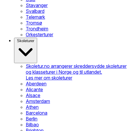
Stavanger
Svalbard
Telemark
Tromsø
Trondheim
Orkesterturer
Skoleturer
Skoletur.no arrangerer skreddersydde skoleturer
og klasseturer i Norge og til utlandet.
Les mer om skoleturer
Aberdeen
Alicante
Alsace
Amsterdam
Athen
Barcelona
Berlin
Bilbao
Brighton