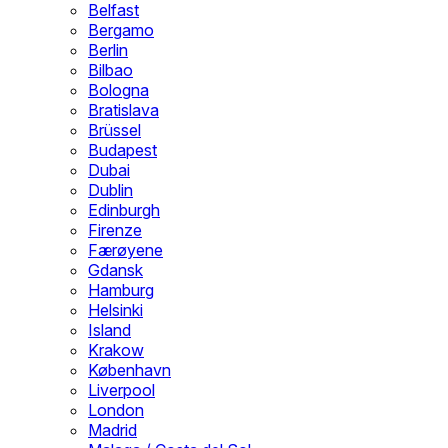
Belfast
Bergamo
Berlin
Bilbao
Bologna
Bratislava
Brüssel
Budapest
Dubai
Dublin
Edinburgh
Firenze
Færøyene
Gdansk
Hamburg
Helsinki
Island
Krakow
København
Liverpool
London
Madrid