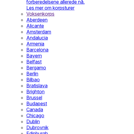
forberedelsene allerede nå.
Les mer om korpsturer
Voksenkorps
Aberdeen
Alicante
Amsterdam
Andalucia
Armenia
Barcelona
Bayern
Belfast
Bergamo
Berlin
Bilbao
Bratislava
Brighton
Brussel
Budapest
Canada
Chicago
Dublin
Dubrovnik
Edinburgh