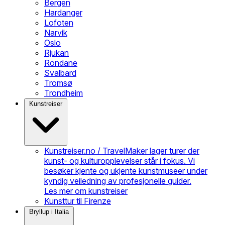
Bergen
Hardanger
Lofoten
Narvik
Oslo
Rjukan
Rondane
Svalbard
Tromsø
Trondheim
Kunstreiser
Kunstreiser.no / TravelMaker lager turer der
kunst- og kulturopplevelser står i fokus. Vi
besøker kjente og ukjente kunstmuseer under
kyndig veiledning av profesjonelle guider.
Les mer om kunstreiser
Kunsttur til Firenze
Bryllup i Italia