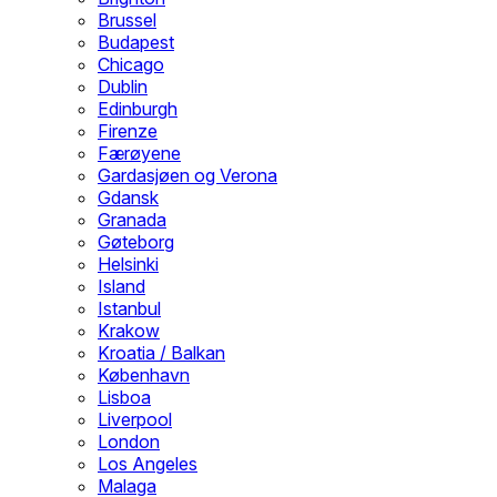
Brussel
Budapest
Chicago
Dublin
Edinburgh
Firenze
Færøyene
Gardasjøen og Verona
Gdansk
Granada
Gøteborg
Helsinki
Island
Istanbul
Krakow
Kroatia / Balkan
København
Lisboa
Liverpool
London
Los Angeles
Malaga