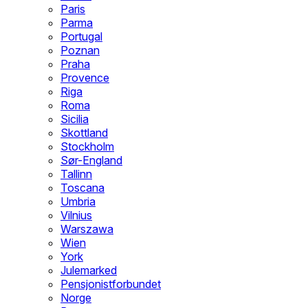
Paris
Parma
Portugal
Poznan
Praha
Provence
Riga
Roma
Sicilia
Skottland
Stockholm
Sør-England
Tallinn
Toscana
Umbria
Vilnius
Warszawa
Wien
York
Julemarked
Pensjonistforbundet
Norge