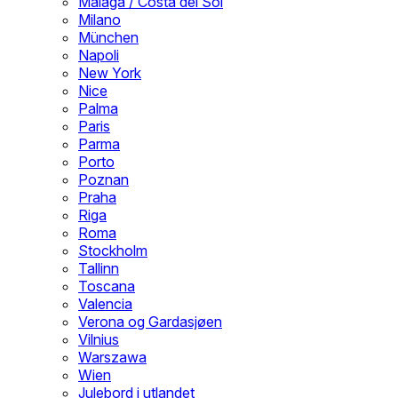
Malaga / Costa del Sol
Milano
München
Napoli
New York
Nice
Palma
Paris
Parma
Porto
Poznan
Praha
Riga
Roma
Stockholm
Tallinn
Toscana
Valencia
Verona og Gardasjøen
Vilnius
Warszawa
Wien
Julebord i utlandet