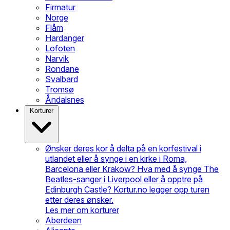
Firmatur
Norge
Flåm
Hardanger
Lofoten
Narvik
Rondane
Svalbard
Tromsø
Åndalsnes
Korturer
Ønsker deres kor å delta på en korfestival i
utlandet eller å synge i en kirke i Roma,
Barcelona eller Krakow? Hva med å synge The
Beatles-sanger i Liverpool eller å opptre på
Edinburgh Castle? Kortur.no legger opp turen
etter deres ønsker.
Les mer om korturer
Aberdeen