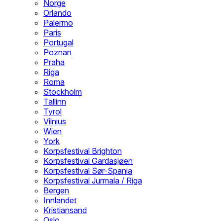
Norge
Orlando
Palermo
Paris
Portugal
Poznan
Praha
Riga
Roma
Stockholm
Tallinn
Tyrol
Vilnius
Wien
York
Korpsfestival Brighton
Korpsfestival Gardasjøen
Korpsfestival Sør-Spania
Korpsfestival Jurmala / Riga
Bergen
Innlandet
Kristiansand
Oslo