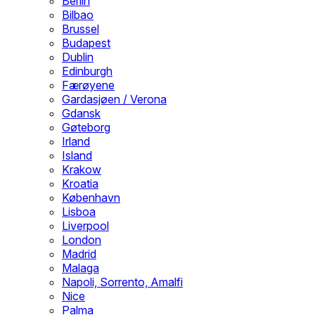
Berlin
Bilbao
Brussel
Budapest
Dublin
Edinburgh
Færøyene
Gardasjøen / Verona
Gdansk
Gøteborg
Irland
Island
Krakow
Kroatia
København
Lisboa
Liverpool
London
Madrid
Malaga
Napoli, Sorrento, Amalfi
Nice
Palma