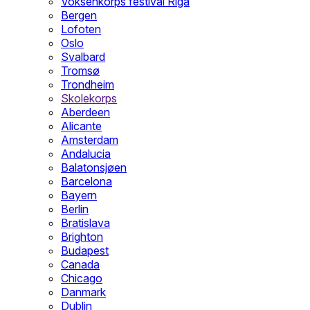
Voksenkorps festival Riga
Bergen
Lofoten
Oslo
Svalbard
Tromsø
Trondheim
Skolekorps
Aberdeen
Alicante
Amsterdam
Andalucia
Balatonsjøen
Barcelona
Bayern
Berlin
Bratislava
Brighton
Budapest
Canada
Chicago
Danmark
Dublin