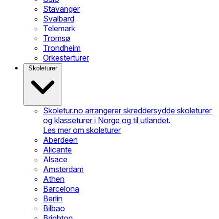
Stavanger
Svalbard
Telemark
Tromsø
Trondheim
Orkesterturer
Skoleturer
Skoletur.no arrangerer skreddersydde skoleturer
og klasseturer i Norge og til utlandet.
Les mer om skoleturer
Aberdeen
Alicante
Alsace
Amsterdam
Athen
Barcelona
Berlin
Bilbao
Brighton