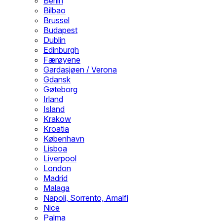
Berlin
Bilbao
Brussel
Budapest
Dublin
Edinburgh
Færøyene
Gardasjøen / Verona
Gdansk
Gøteborg
Irland
Island
Krakow
Kroatia
København
Lisboa
Liverpool
London
Madrid
Malaga
Napoli, Sorrento, Amalfi
Nice
Palma