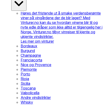
Høres det fristende ut å smake verdensberømte
viner på vingårdene der de blir laget? Med
Vinturer.no kan du se hvordan vinene blir til og
nyte edle dråper som ikke alltid er tilgjengelig her i
Norge. Vinturer.no tilbyr vinreiser til kjente og
ukjente vindistrikter.
Les mer om vinturer
Bordeaux
Burgund
Champagne
Franciacorta
Nice og Provence
Piemonte
Porto
Rioja
Sicilia
Toscana
Valpolicella
Andre vindistrikter
Whisky