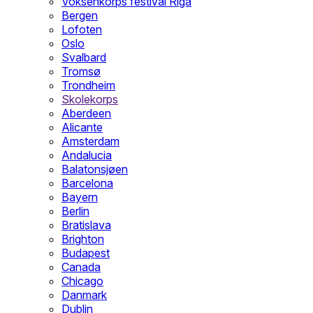
Voksenkorps festival Riga
Bergen
Lofoten
Oslo
Svalbard
Tromsø
Trondheim
Skolekorps
Aberdeen
Alicante
Amsterdam
Andalucia
Balatonsjøen
Barcelona
Bayern
Berlin
Bratislava
Brighton
Budapest
Canada
Chicago
Danmark
Dublin