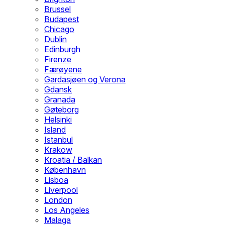
Brussel
Budapest
Chicago
Dublin
Edinburgh
Firenze
Færøyene
Gardasjøen og Verona
Gdansk
Granada
Gøteborg
Helsinki
Island
Istanbul
Krakow
Kroatia / Balkan
København
Lisboa
Liverpool
London
Los Angeles
Malaga