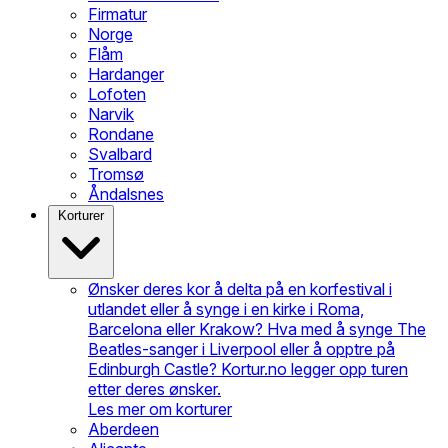
Firmatur
Norge
Flåm
Hardanger
Lofoten
Narvik
Rondane
Svalbard
Tromsø
Åndalsnes
Korturer
Ønsker deres kor å delta på en korfestival i
utlandet eller å synge i en kirke i Roma,
Barcelona eller Krakow? Hva med å synge The
Beatles-sanger i Liverpool eller å opptre på
Edinburgh Castle? Kortur.no legger opp turen
etter deres ønsker.
Les mer om korturer
Aberdeen