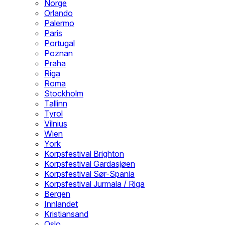
Norge
Orlando
Palermo
Paris
Portugal
Poznan
Praha
Riga
Roma
Stockholm
Tallinn
Tyrol
Vilnius
Wien
York
Korpsfestival Brighton
Korpsfestival Gardasjøen
Korpsfestival Sør-Spania
Korpsfestival Jurmala / Riga
Bergen
Innlandet
Kristiansand
Oslo