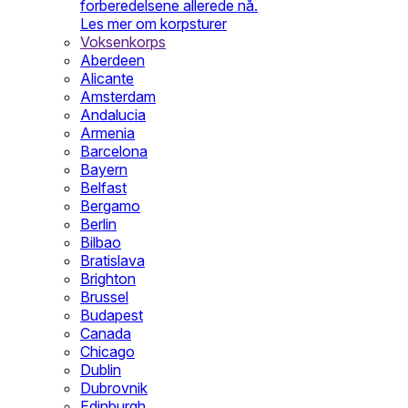
forberedelsene allerede nå.
Les mer om korpsturer
Voksenkorps
Aberdeen
Alicante
Amsterdam
Andalucia
Armenia
Barcelona
Bayern
Belfast
Bergamo
Berlin
Bilbao
Bratislava
Brighton
Brussel
Budapest
Canada
Chicago
Dublin
Dubrovnik
Edinburgh