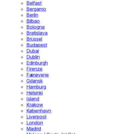
Belfast
Bergamo
Berlin
Bilbao
Bologna
Bratislava
Brüssel
Budapest
Dubai
Dublin
Edinburgh
Firenze
Færøyene
Gdansk
Hamburg
Helsinki
Island
Krakow
København
Liverpool
London
Madrid