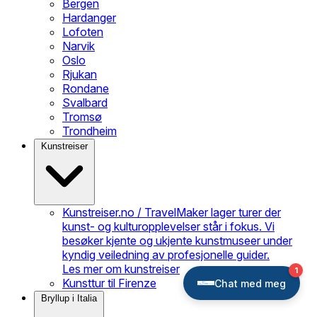
Bergen
Hardanger
Lofoten
Narvik
Oslo
Rjukan
Rondane
Svalbard
Tromsø
Trondheim
Kunstreiser
Kunstreiser.no / TravelMaker lager turer der
kunst- og kulturopplevelser står i fokus. Vi
besøker kjente og ukjente kunstmuseer under
kyndig veiledning av profesjonelle guider.
Les mer om kunstreiser
Kunsttur til Firenze
Bryllup i Italia