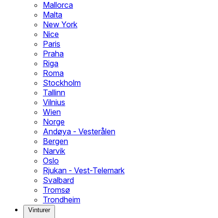
Mallorca
Malta
New York
Nice
Paris
Praha
Riga
Roma
Stockholm
Tallinn
Vilnius
Wien
Norge
Andøya - Vesterålen
Bergen
Narvik
Oslo
Rjukan - Vest-Telemark
Svalbard
Tromsø
Trondheim
Vinturer