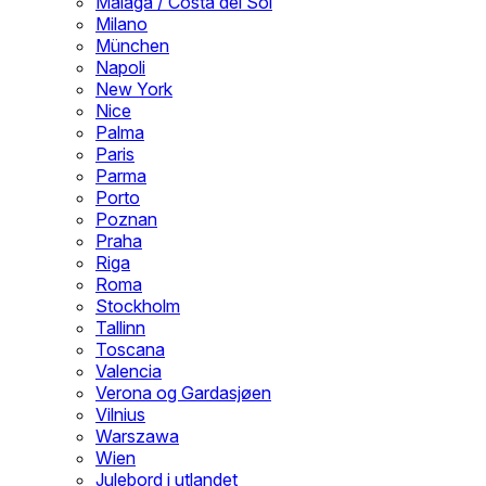
Malaga / Costa del Sol
Milano
München
Napoli
New York
Nice
Palma
Paris
Parma
Porto
Poznan
Praha
Riga
Roma
Stockholm
Tallinn
Toscana
Valencia
Verona og Gardasjøen
Vilnius
Warszawa
Wien
Julebord i utlandet