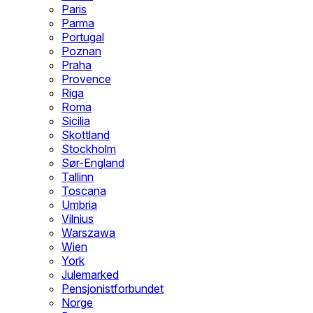
Paris
Parma
Portugal
Poznan
Praha
Provence
Riga
Roma
Sicilia
Skottland
Stockholm
Sør-England
Tallinn
Toscana
Umbria
Vilnius
Warszawa
Wien
York
Julemarked
Pensjonistforbundet
Norge