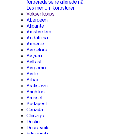
forberedelsene allerede nå.
Les mer om korpsturer
Voksenkorps
Aberdeen
Alicante
Amsterdam
Andalucia
Armenia
Barcelona
Bayern
Belfast
Bergamo
Berlin
Bilbao
Bratislava
Brighton
Brussel
Budapest
Canada
Chicago
Dublin
Dubrovnik
Edinburgh