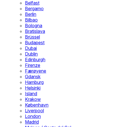
Belfast
Bergamo
Berlin
Bilbao
Bologna
Bratislava
Brüssel
Budapest
Dubai
Dublin
Edinburgh
Firenze
Færøyene
Gdansk
Hamburg
Helsinki
Island
Krakow
København
Liverpool
London
Madrid