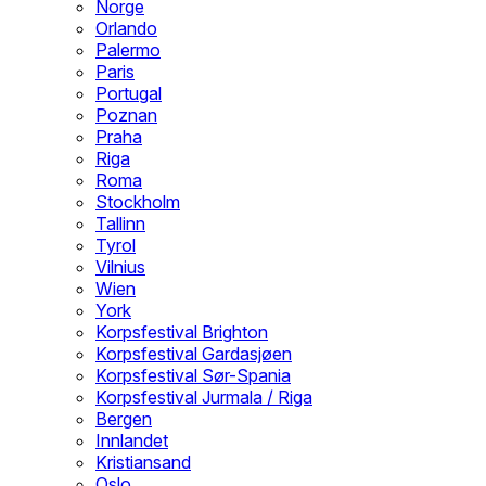
Norge
Orlando
Palermo
Paris
Portugal
Poznan
Praha
Riga
Roma
Stockholm
Tallinn
Tyrol
Vilnius
Wien
York
Korpsfestival Brighton
Korpsfestival Gardasjøen
Korpsfestival Sør-Spania
Korpsfestival Jurmala / Riga
Bergen
Innlandet
Kristiansand
Oslo