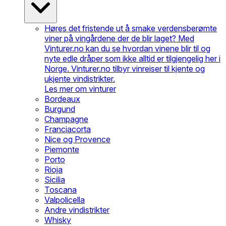
Høres det fristende ut å smake verdensberømte
viner på vingårdene der de blir laget? Med
Vinturer.no kan du se hvordan vinene blir til og
nyte edle dråper som ikke alltid er tilgjengelig her i
Norge. Vinturer.no tilbyr vinreiser til kjente og
ukjente vindistrikter.
Les mer om vinturer
Bordeaux
Burgund
Champagne
Franciacorta
Nice og Provence
Piemonte
Porto
Rioja
Sicilia
Toscana
Valpolicella
Andre vindistrikter
Whisky