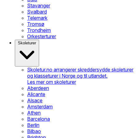
Stavanger
Svalbard
Telemark
Tromsø
Trondheim
Orkesterturer
Skoleturer
Skoletur.no arrangerer skreddersydde skoleturer
og klasseturer i Norge og til utlandet.
Les mer om skoleturer
Aberdeen
Alicante
Alsace
Amsterdam
Athen
Barcelona
Berlin
Bilbao
Brighton