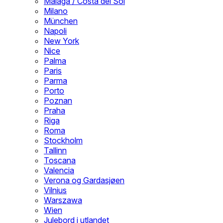
Malaga / Costa del Sol
Milano
München
Napoli
New York
Nice
Palma
Paris
Parma
Porto
Poznan
Praha
Riga
Roma
Stockholm
Tallinn
Toscana
Valencia
Verona og Gardasjøen
Vilnius
Warszawa
Wien
Julebord i utlandet