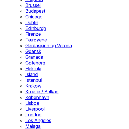
Brussel
Budapest
Chicago
Dublin
Edinburgh
Firenze
Færøyene
Gardasjøen og Verona
Gdansk
Granada
Gøteborg
Helsinki
Island
Istanbul
Krakow
Kroatia / Balkan
København
Lisboa
Liverpool
London
Los Angeles
Malaga