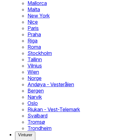
Mallorca
Malta
New York
Nice
Paris
Praha
Riga
Roma
Stockholm
Tallinn
Vilnius
Wien
Norge
Andøya - Vesterålen
Bergen
Narvik
Oslo
Rjukan - Vest-Telemark
Svalbard
Tromsø
Trondheim
Vinturer