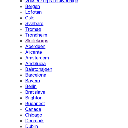
Voksenkorps festival Riga
Bergen
Lofoten
Oslo
Svalbard
Tromsø
Trondheim
Skolekorps
Aberdeen
Alicante
Amsterdam
Andalucia
Balatonsjøen
Barcelona
Bayern
Berlin
Bratislava
Brighton
Budapest
Canada
Chicago
Danmark
Dublin