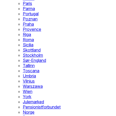
Paris
Parma
Portugal
Poznan
Praha
Provence
Riga
Roma
Sicilia
Skottland
Stockholm
Sør-England
Tallinn
Toscana
Umbria
Vilnius
Warszawa
Wien
York
Julemarked
Pensjonistforbundet
Norge