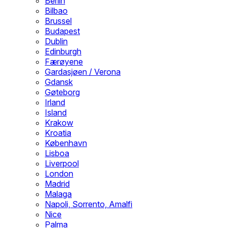
Berlin
Bilbao
Brussel
Budapest
Dublin
Edinburgh
Færøyene
Gardasjøen / Verona
Gdansk
Gøteborg
Irland
Island
Krakow
Kroatia
København
Lisboa
Liverpool
London
Madrid
Malaga
Napoli, Sorrento, Amalfi
Nice
Palma