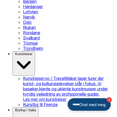
Bergen
Hardanger
Lofoten
Narvik
Oslo
Rjukan
Rondane
Svalbard
Tromsø
Trondheim
Kunstreiser
Kunstreiser.no / TravelMaker lager turer der
kunst- og kulturopplevelser står i fokus. Vi
besøker kjente og ukjente kunstmuseer under
kyndig veiledning av profesjonelle guider.
Les mer om kunstreiser
Kunsttur til Firenze
Bryllup i Italia