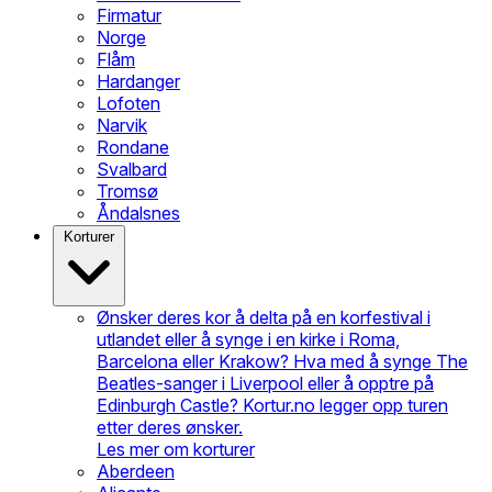
Firmatur
Norge
Flåm
Hardanger
Lofoten
Narvik
Rondane
Svalbard
Tromsø
Åndalsnes
Korturer
Ønsker deres kor å delta på en korfestival i
utlandet eller å synge i en kirke i Roma,
Barcelona eller Krakow? Hva med å synge The
Beatles-sanger i Liverpool eller å opptre på
Edinburgh Castle? Kortur.no legger opp turen
etter deres ønsker.
Les mer om korturer
Aberdeen